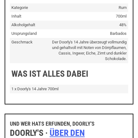
Kategorie
Rum
Inhalt
700ml
Alkoholgehalt
48%
Ursprungsland
Barbados
Geschmack
Der Doorly's 14 Jahre überzeugt vollmundig
und gehaltvoll mit Noten von Dörrpflaumen,
Cassis, Ingwer, Eiche, Zimt und dunkler
Schokolade.
WAS IST ALLES DABEI
1 x Doorly's 14 Jahre 700ml
UND WER HATS ERFUNDEN, DOORLY'S
DOORLY'S ·
ÜBER DEN