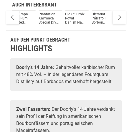
AUCH INTERESSANT
Don Papa
Plantation
Old St. Croix
Dictador
Eminent
Alon Rum
Xaymaca
Royal
Párrafo I
Carta Or
al
Limited
Special Dry
Danish Navy
Borbón
Rum 40,
Edition 40%
43% Vol.
– The
Vintage
Vol. 70
y
Vol. 700ml
700ml
Original
1998 Rum
Navy Rum-
41% Vol.
AUF DEN PUNKT GEBRACHT
Basis 40%
700ml
Vol. 700ml
HIGHLIGHTS
Doorly's
14 Jahre:
Gehaltvoller karibischer
Rum
mit 48% Vol. – in der legendären Foursquare
Distillery auf Barbados meisterhaft hergestellt.
Zwei Fassarten:
Der Doorly's 14 Jahre verdankt
sein Profil der Reifung in amerikanischen
Bourbonfässern und portugiesischen
Madeirafässern.