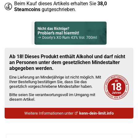
Beim Kauf dieses Artikels erhalten Sie
38,0
Steamcoins
gutgeschrieben.
Nicht das Richtige?
Probier's mal hiermit!
Doorly's XO Rum 43% Vol. 700ml
Bock auf was Neues?
Check das mal!
Ab 18! Dieses Produkt enthält Alkohol und darf nicht
Four Roses Bourbon Whiskey 40% Vol. 1000ml
an Personen unter dem gesetzlichen Mindestalter
abgegeben werden.
Du willst Kröten sparen?
Eine Lieferung an Minderjährige ist nicht möglich. Mit
Schau mal hier!
Ihrer Bestellung bestätigen Sie, dass Sie das
Ijoy Luna 1,4ml 350mAh Pod System Kit Ocean Blue
gesetzlich vorgeschriebene Mindestalter haben.
Bitte seien Sie verantwortungsvoll im Umgang mit
diesem Artikel.
Weitere Informationen unter
kenn-dein-limit.info