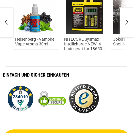
Heisenberg - Vampire
NITECORE Sysmax
Jokers Clo
Vape Aroma 30ml
Intellicharge NEW I4
Shot Nikot
Ladegerät für 18650
Akku
EINFACH
UND SICHER
EINKAUFEN