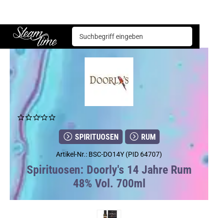
Spirituosen
Rum
Doorly's 14 Jahre Rum 48% Vol. 700ml
Steam time
SPIRITUOSEN
RUM
Artikel-Nr.: BSC-DO14Y (PID 64707)
Spirituosen: Doorly's 14 Jahre Rum
48% Vol. 700ml