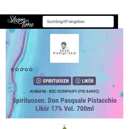
Spirituosen
Likör
Don Pasquale Pistacchio Likör 17% Vol. 700ml
Steam time
SPIRITUOSEN
LIKÖR
Artikel-Nr.: BSC-DONPASPI (PID 64692)
Spirituosen: Don Pasquale Pistacchio
Likör 17% Vol. 700ml