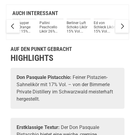
AUCH INTERESSANT
De Kuyper
Pallini
Berliner Luft
Ed von
Ramazzo
no
Dry Orange
Peachcello
Schoko Likör
Schleck Likör
Sambuk
%
Likör 15%
Likör 26%
15% Vol.
15% Vol.
Anislikör
ml
Vol. 700ml
Vol. 500ml
700ml
700ml
38% Vol.
700ml
AUF DEN PUNKT GEBRACHT
HIGHLIGHTS
Don Pasquale
Pistacchio:
Feiner Pistazien-
Sahnelikör
mit 17% Vol. – von der Bimmerle
Private Distillery im Schwarzwald meisterhaft
hergestellt.
Erstklassige Textur:
Der Don Pasquale
Pistacchio bietet eine weiche, cremige