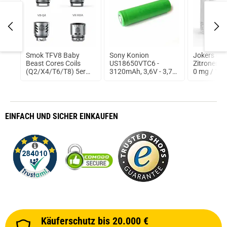
Smok TFV8 Baby
Sony Konion
Jokers Cl
Beast Cores Coils
US18650VTC6 -
Zitronenku
arz
(Q2/X4/T6/T8) 5er
3120mAh, 3,6V - 3,7V
0 mg / 10
Pack
Flat Top 30A
ungeschützt
EINFACH
UND SICHER
EINKAUFEN
Käuferschutz bis 20.000 €