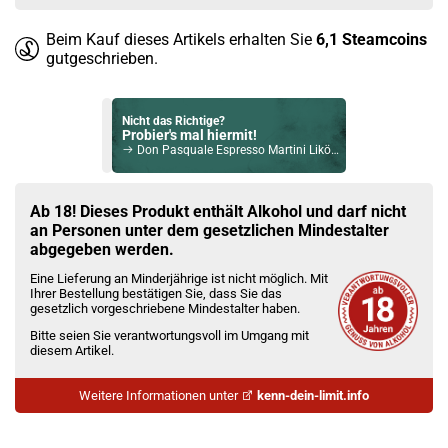
Beim Kauf dieses Artikels erhalten Sie
6,1
Steamcoins
gutgeschrieben.
Nicht das Richtige?
Probier's mal hiermit!
Don Pasquale Espresso Martini Likör 15% Vol. 700ml
Bock auf was Neues?
Check das mal!
Ab 18! Dieses Produkt enthält Alkohol und darf nicht
Saltwater´s Skull Hunter Gin 44,5% - 500ml
an Personen unter dem gesetzlichen Mindestalter
abgegeben werden.
Du willst Kröten sparen?
Eine Lieferung an Minderjährige ist nicht möglich. Mit
Schau mal hier!
Ihrer Bestellung bestätigen Sie, dass Sie das
Asvape Touch Pod System 1,5ml 500mAh Kit Rose-Gold
gesetzlich vorgeschriebene Mindestalter haben.
Bitte seien Sie verantwortungsvoll im Umgang mit
diesem Artikel.
Weitere Informationen unter
kenn-dein-limit.info