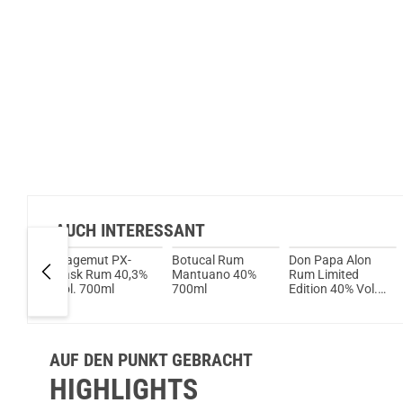
AUCH INTERESSANT
X.O.
Wagemut PX-
Botucal Rum
Don Papa Alon
mbre
Cask Rum 40,3%
Mantuano 40%
Rum Limited
ve
Vol. 700ml
700ml
Edition 40% Vol.
tion
700ml
00ml
AUF DEN PUNKT GEBRACHT
HIGHLIGHTS