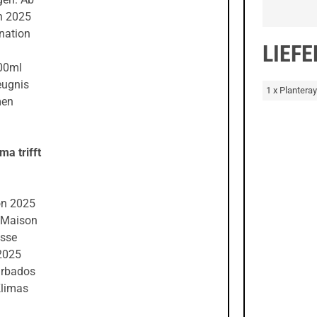
on 2025
ination
LIEF
700ml
eugnis
1 x Plantera
men
a trifft
on 2025
e Maison
asse
 2025
arbados
Klimas