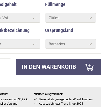
olgehalt
Füllmenge
% Vol.
700ml
uktbezeichnung
Ursprungsland
m
Barbados
IN DEN WARENKORB
rteile:
Vielfach ausgzeichnet:
is Versand ab 34,99 €
Bewertet als „Ausgezeichnet” auf Trustami
eller Versand
Ausgezeichneter Trend Shop 2024