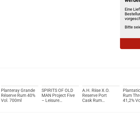
werde
Eine Lief
Bestellu
vorgesch
Bitte se
Planteray Grande
SPIRITS OF OLD
A.H. Riise X.O.
Plantati
Réserve Rum 40%
MAN Project Five
Reserve Port
Rum Thre
Vol. 700ml
– Leisure
Cask Rum
41,2% Vo
Harbour Rum
Limited Edition
40% Vol. 700ml
45% Vol. 700ml