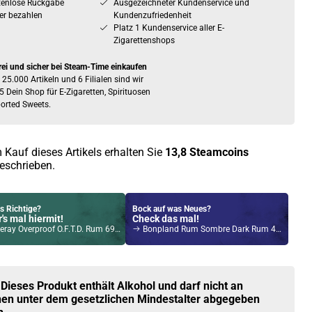
tenlose Rückgabe
Ausgezeichneter Kundenservice und
er bezahlen
Kundenzufriedenheit
Platz 1 Kundenservice aller E-
Zigarettenshops
rei und sicher bei Steam-Time einkaufen
 25.000 Artikeln und 6 Filialen sind wir
5 Dein Shop für E-Zigaretten, Spirituosen
orted Sweets.
 Kauf dieses Artikels erhalten Sie
13,8
Steamcoins
eschrieben.
s Richtige?
Bock auf was Neues?
's mal hiermit!
Check das mal!
ay Overproof O.F.T.D. Rum 69% Vol. 700ml
Bonpland Rum Sombre Dark Rum 40% Vol. 700ml
Kröten sparen?
l hier!
Tech Magico 6,5ml Pod Rainbow
 Dieses Produkt enthält Alkohol und darf nicht an
en unter dem gesetzlichen Mindestalter abgegeben