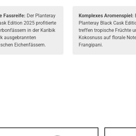
e Fassreife:
Der Planteray
Komplexes Aromenspiel:
sk Edition 2025 profitierte
Planteray Black Cask Edit
rbonfässern in der Karibik
treffen tropische Früchte 
rk ausgebrannten
Kokosnuss auf florale Not
ischen Eichenfässern.
Frangipani.