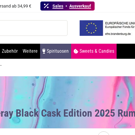
ersand ab 34,99 €
Sales
Ausverkauf
Zubehör
Weitere
Spirituosen
Sweets & Candies
ask Edition 2025 Rum 40% Vol. 700ml
eray Black Cask Edition 2025 Ru