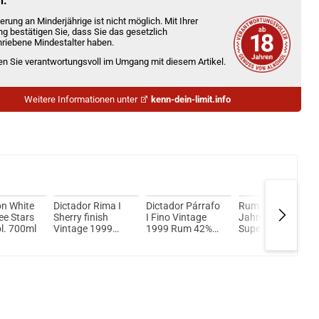
n.
erung an Minderjährige ist nicht möglich. Mit Ihrer
ng bestätigen Sie, dass Sie das gesetzlich
riebene Mindestalter haben.
ien Sie verantwortungsvoll im Umgang mit diesem Artikel.
Weitere Informationen unter
kenn-dein-limit.info
on White
Dictador Rima I
Dictador Párrafo
Rum Malecon 3
e Stars
Sherry finish
I Fino Vintage
Jahre Reserva
l. 700ml
Vintage 1999
1999 Rum 42%
Superior Rum
Rum 45% Vol.
Vol. 700ml
40% Vol. 700ml
700ml