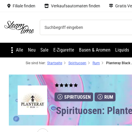
Filiale finden
Verkaufsautomaten finden
Gratis V
Steam time
Alle
Neu
Sale
E-Zigarette
Basen & Aromen
Liquids
Sie sind hier:
Startseite
Spirituosen
Rum
Planteray Black C
SPIRITUOSEN
RUM
Spirituosen: Plant