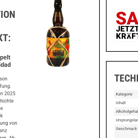
TION
KT:
pelt
idad
TECH
ison
ifung.
on 2025
Kategorie
chichte
Inhalt
he
Alkoholgehal
sk
Ursprungsla
lung von
Geschmack
ganz
gen. Ab