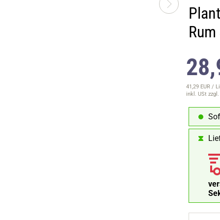
Plan
Rum 
28,
41,29 EUR / Li
inkl. USt
zzgl
Sof
Lie
ve
Se