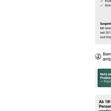
Kos
Sich
Sorgenf
Mit über
seit 201
und Imp
Beim
gutg
Nicht da
Probier
Planter
Du willst 
Schau ma
Horizon
Ab 18!
Person