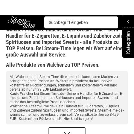
Walcher
Walcher Produkte findest du bei Steam-Time - Dein
Steam time
Kategorien
Händler für E-Zigaretten, E-Liquids und Zubehör zudem
To
Spirituosen und Imported Sweets - alle Produkte zu
TOP Preisen. Bei Steam-Time legen wir Wert auf eine
große Auswahl und Service.
Alle Produkte von Walcher zu TOP Preisen.
Mit Walcher bietet Steam-Time dir eine der bekanntesten Marken zu
sehr günstigsten Preisen an. Weiterhin profitierst du bei uns von
kostenfreien Rücksendungen, schnellem und kostenfreiem Versand
bereits ab nur 34,99 EUR Einkaufswert.
Kaufe Walcher bei Steam-Time.de - Deinem Händler für E-Zigaretten, E-
Liquids und Zubehör zudem Spirituosen und Imported Sweets - und
erlebe das bestmögliche Produkterlebnis.
Walcher bei Steam-Time.de - Dein Händler für E-Zigaretten, E-Liquids
und Zubehör zudem Spirituosen und Imported Sweets. Steam-Time.de -
wenns schnell und zuverlässig sein soll! Versandkostenfrei ab 34,99
EUR - Kostenfreier Rückversand! - Hier kauf ich gern!