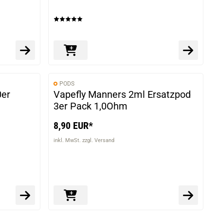
PODS
0er
Vapefly Manners 2ml Ersatzpod
3er Pack 1,0Ohm
8,90 EUR*
inkl. MwSt. zzgl. Versand