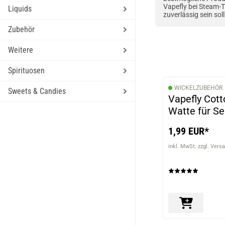
Vapefly bei Steam-T
Liquids
zuverlässig sein sol
Zubehör
Weitere
Spirituosen
WICKELZUBEHÖR
Sweets & Candies
Vapefly Cot
Watte für Se
1,99 EUR*
inkl. MwSt. zzgl. Vers