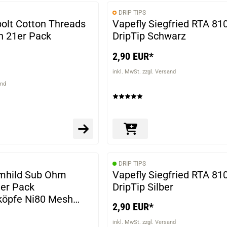
DRIP TIPS
bolt Cotton Threads
Vapefly Siegfried RTA 81
n 21er Pack
DripTip Schwarz
2,90 EUR*
inkl. MwSt. zzgl. Versand
and
DRIP TIPS
emhild Sub Ohm
Vapefly Siegfried RTA 81
3er Pack
DripTip Silber
köpfe Ni80 Mesh
2,90 EUR*
inkl. MwSt. zzgl. Versand