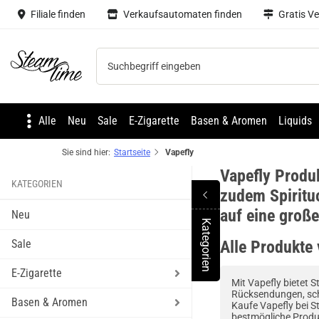
Filiale finden
Verkaufsautomaten finden
Gratis V
Steam time
Alle
Neu
Sale
E-Zigarette
Basen & Aromen
Liquids
Sie sind hier:
Startseite
Vapefly
Vapefly Produk
KATEGORIEN
zudem Spiritu
auf eine groß
Neu
Kategorien
Toggle Menu
Sale
Alle Produkte
E-Zigarette
Mit Vapefly bietet 
Rücksendungen, sch
Basen & Aromen
Kaufe Vapefly bei S
bestmögliche Produ