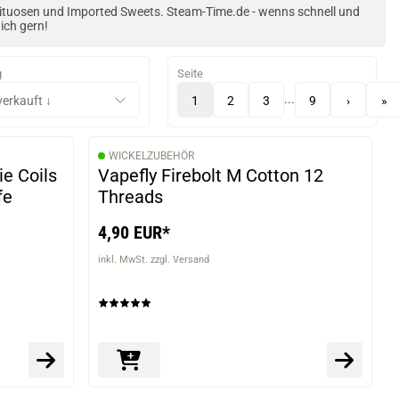
irituosen und Imported Sweets. Steam-Time.de - wenns schnell und
ich gern!
g
Seite
...
1
2
3
9
›
»
WICKELZUBEHÖR
ie Coils
Vapefly Firebolt M Cotton 12
fe
Threads
4,90 EUR*
inkl. MwSt. zzgl. Versand