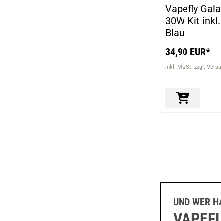
Vapefly Gal
30W Kit inkl
Blau
34,90 EUR*
inkl. MwSt. zzgl. Vers
UND WER H
VAPEFL