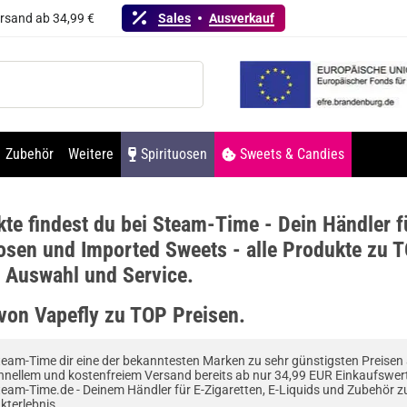
ersand ab 34,99 €
Sales
Ausverkauf
Zubehör
Weitere
Spirituosen
Sweets & Candies
te findest du bei Steam-Time - Dein Händler f
osen und Imported Sweets - alle Produkte zu T
e Auswahl und Service.
 von Vapefly zu TOP Preisen.
Steam-Time dir eine der bekanntesten Marken zu sehr günstigsten Preisen a
nellem und kostenfreiem Versand bereits ab nur 34,99 EUR Einkaufswer
team-Time.de - Deinem Händler für E-Zigaretten, E-Liquids und Zubehör 
kterlebnis.