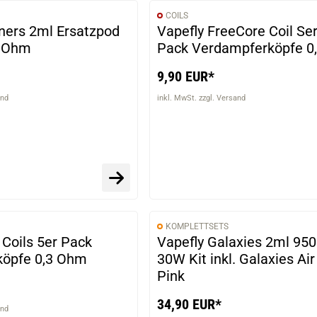
COILS
ners 2ml Ersatzpod
Vapefly FreeCore Coil Ser
4 Ohm
Pack Verdampferköpfe 
9,90 EUR*
and
inkl. MwSt. zzgl. Versand
KOMPLETTSETS
Coils 5er Pack
Vapefly Galaxies 2ml 9
öpfe 0,3 Ohm
30W Kit inkl. Galaxies Ai
Pink
34,90 EUR*
and