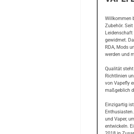
Willkommen be
Zubehör. Seit
Leidenschaft 
gewidmet. Das
RDA, Mods und
werden und mi
Qualität steht
Richtlinien u
von Vapefly e
maßgeblich da
Einzigartig i
Enthusiasten.
und Vaper, um
entwickeln. E
2018 in Zusa