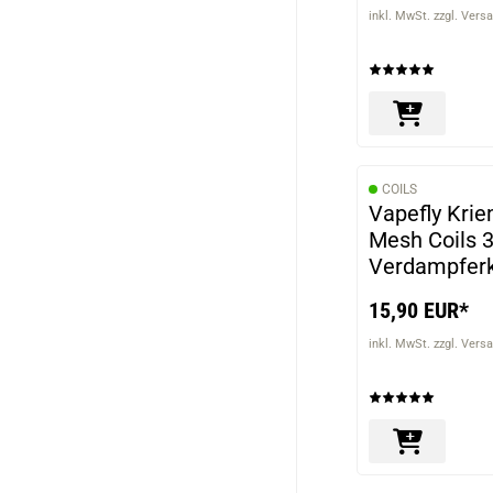
inkl. MwSt. zzgl. Vers
COILS
Vapefly Kri
Mesh Coils 
Verdampfer
0,15Ohm
15,90 EUR*
inkl. MwSt. zzgl. Vers