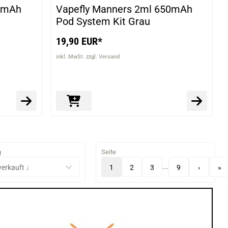
50mAh
Vapefly Manners 2ml 650mAh
Pod System Kit Grau
19,90 EUR*
inkl. MwSt. zzgl. Versand
g
Seite
...
1
2
3
9
›
»