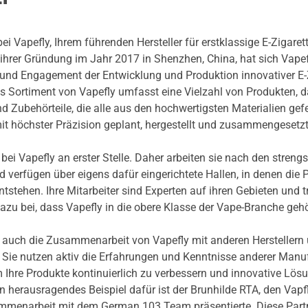
i Vapefly, Ihrem führenden Hersteller für erstklassige E-Zigaret
 ihrer Gründung im Jahr 2017 in Shenzhen, China, hat sich Vapef
und Engagement der Entwicklung und Produktion innovativer E-
 Sortiment von Vapefly umfasst eine Vielzahl von Produkten, d
 Zubehörteile, die alle aus den hochwertigsten Materialien gefe
t höchster Präzision geplant, hergestellt und zusammengesetzt
 bei Vapefly an erster Stelle. Daher arbeiten sie nach den streng
nd verfügen über eigens dafür eingerichtete Hallen, in denen die 
ntstehen. Ihre Mitarbeiter sind Experten auf ihren Gebieten und 
zu bei, dass Vapefly in die obere Klasse der Vape-Branche geh
st auch die Zusammenarbeit von Vapefly mit anderen Herstellern
 Sie nutzen aktiv die Erfahrungen und Kenntnisse anderer Manu
 Ihre Produkte kontinuierlich zu verbessern und innovative Lös
in herausragendes Beispiel dafür ist der Brunhilde RTA, den Vapf
mmenarbeit mit dem German 103 Team präsentierte. Diese Part