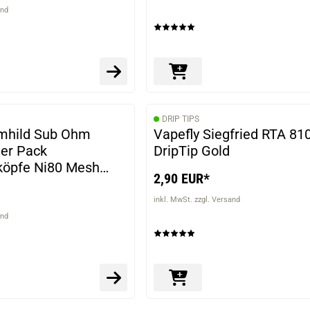
and
DRIP TIPS
emhild Sub Ohm
Vapefly Siegfried RTA 81
3er Pack
DripTip Gold
köpfe Ni80 Mesh
2,90 EUR*
inkl. MwSt. zzgl. Versand
and