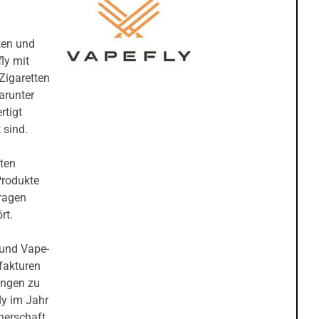
ten und
ly mit
Zigaretten
arunter
rtigt
 sind.
sten
Produkte
tragen
ört.
 und Vape-
fakturen
ungen zu
ly im Jahr
nerschaft