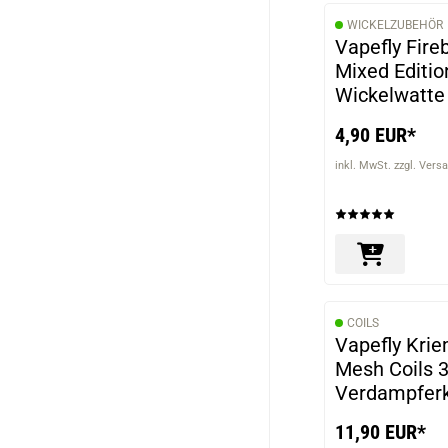
WICKELZUBEHÖR
Vapefly Fire
Mixed Editio
Wickelwatte
4,90 EUR*
inkl. MwSt. zzgl. Vers
COILS
Vapefly Kri
Mesh Coils 
Verdampfer
0,2Ohm
11,90 EUR*