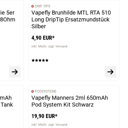
DRIP TIPS
ie 5er
Vapefly Brunhilde MTL RTA 510
0,8Ohm
Long DripTip Ersatzmundstück
Silber
4,90 EUR*
inkl. MwSt. zzgl. Versand
PODSYSTEME
50mAh
Vapefly Manners 2ml 650mAh
r Tank
Pod System Kit Schwarz
19,90 EUR*
inkl. MwSt. zzgl. Versand