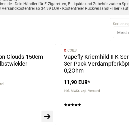
ime.de - Dein Händler für E-Zigaretten, E-Liquids und Zubehör zudem Sp
l! Versandkostenfrei ab 34,99 EUR - Kostenfreier Rückversand! - Hier kauf 
Sortierun
COILS
ton Clouds 150cm
Vapefly Kriemhild II K-Ser
lbstwickler
3er Pack Verdampferköp
0,2Ohm
11,90 EUR*
and
inkl. MwSt. zzgl. Versand