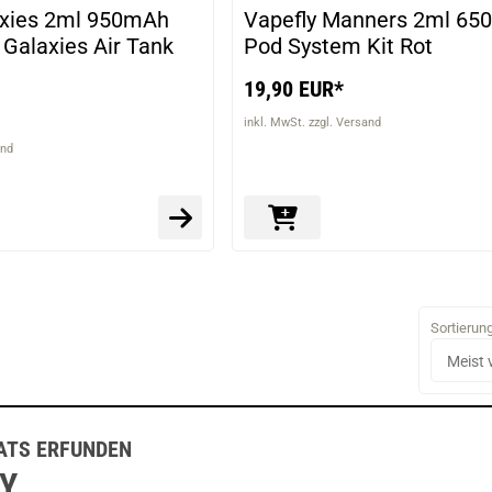
axies 2ml 950mAh
Vapefly Manners 2ml 6
. Galaxies Air Tank
Pod System Kit Rot
19,90 EUR*
inkl. MwSt. zzgl. Versand
and
Sortierun
ATS ERFUNDEN
Y