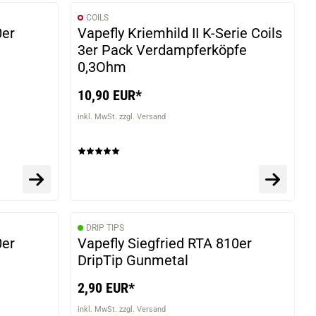
COILS
0er
Vapefly Kriemhild II K-Serie Coils
3er Pack Verdampferköpfe
0,3Ohm
10,90 EUR*
inkl. MwSt. zzgl. Versand
DRIP TIPS
0er
Vapefly Siegfried RTA 810er
DripTip Gunmetal
2,90 EUR*
inkl. MwSt. zzgl. Versand