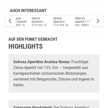
AUCH INTERESSANT
Campari
Aperol
Aperol
Déjà-Vu
Limoncè
ritif
Bitter Aperitif
Aperitivo
Aperitivo
Aperitif 17%
Aperitiv
25% Vol. 1L
11% Vol. 1L
11% Vol. 3L
Vol. 700ml
14,8% Vo
700ml
AUF DEN PUNKT GEBRACHT
HIGHLIGHTS
Solrosa
Aperitivo Aranica Rossa:
Fruchtiger
Zitrus-
Aperitif
mit 15% Vol. – hergestellt aus
handgeschälten sizilianischen Blutorangen,
verfeinert mit Bergamotte, Zitrone und Ingwer in
Italien.
Sorgsame Handarbeit:
Der Solrosa Aperitivo