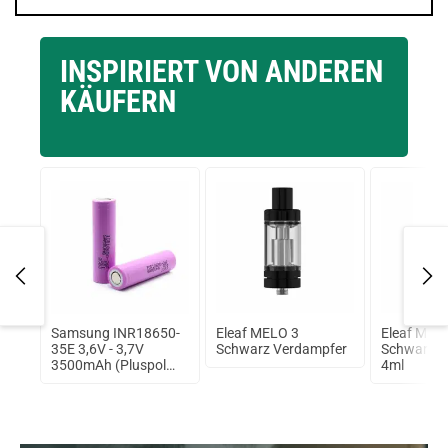
INSPIRIERT VON ANDEREN
KÄUFERN
Samsung INR18650-
Eleaf MELO 3
Eleaf MEL
mate
35E 3,6V - 3,7V
Schwarz Verdampfer
Schwarz V
3500mAh (Pluspol
4ml
flach)