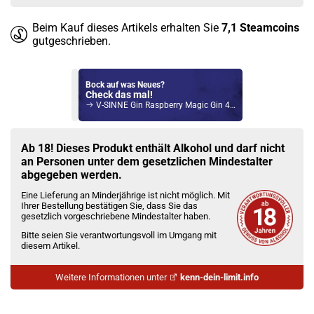
Beim Kauf dieses Artikels erhalten Sie
7,1
Steamcoins
gutgeschrieben.
Bock auf was Neues?
Check das mal!
V-SINNE Gin Raspberry Magic Gin 40%Vol. 500ml
Du willst Kröten sparen?
Schau mal hier!
Ab 18! Dieses Produkt enthält Alkohol und darf nicht
Teslacigs Q 2,0ml 900mAh Pod System Kit Silber
an Personen unter dem gesetzlichen Mindestalter
abgegeben werden.
Eine Lieferung an Minderjährige ist nicht möglich. Mit
Ihrer Bestellung bestätigen Sie, dass Sie das
gesetzlich vorgeschriebene Mindestalter haben.
Bitte seien Sie verantwortungsvoll im Umgang mit
diesem Artikel.
Weitere Informationen unter
kenn-dein-limit.info