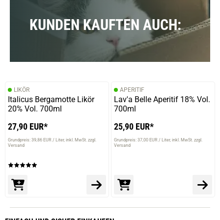
KUNDEN KAUFTEN AUCH:
LIKÖR
APERITIF
Italicus Bergamotte Likör
Lav'a Belle Aperitif 18% Vol.
20% Vol. 700ml
700ml
27,90 EUR*
25,90 EUR*
Grundpreis: 39,86 EUR / Liter
inkl. MwSt. zzgl.
Grundpreis: 37,00 EUR / Liter
inkl. MwSt. zzgl.
Versand
Versand