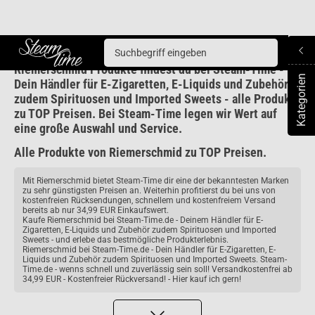
Riemerschmid
Riemerschmid Produkte findest du bei Steam-Time -
Steam time
Kategorien
Dein Händler für E-Zigaretten, E-Liquids und Zubehör
To
zudem Spirituosen und Imported Sweets - alle Produkte
zu TOP Preisen. Bei Steam-Time legen wir Wert auf
eine große Auswahl und Service.
Alle Produkte von Riemerschmid zu TOP Preisen.
Mit Riemerschmid bietet Steam-Time dir eine der bekanntesten Marken
zu sehr günstigsten Preisen an. Weiterhin profitierst du bei uns von
kostenfreien Rücksendungen, schnellem und kostenfreiem Versand
bereits ab nur 34,99 EUR Einkaufswert.
Kaufe Riemerschmid bei Steam-Time.de - Deinem Händler für E-
Zigaretten, E-Liquids und Zubehör zudem Spirituosen und Imported
Sweets - und erlebe das bestmögliche Produkterlebnis.
Riemerschmid bei Steam-Time.de - Dein Händler für E-Zigaretten, E-
Liquids und Zubehör zudem Spirituosen und Imported Sweets. Steam-
Time.de - wenns schnell und zuverlässig sein soll! Versandkostenfrei ab
34,99 EUR - Kostenfreier Rückversand! - Hier kauf ich gern!