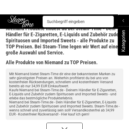
Niemand
Niemand Produkte findest du bei Steam-Time - Dein
Steam time
Kategorien
Händler für E-Zigaretten, E-Liquids und Zubehör zudem
To
Spirituosen und Imported Sweets - alle Produkte zu
TOP Preisen. Bei Steam-Time legen wir Wert auf eine
große Auswahl und Service.
Alle Produkte von Niemand zu TOP Preisen.
Mit Niemand bietet Steam-Time dir eine der bekanntesten Marken zu
sehr günstigsten Preisen an. Weiterhin profitierst du bei uns von
kostenfreien Rücksendungen, schnellem und kostenfreiem Versand
bereits ab nur 34,99 EUR Einkaufswert.
Kaufe Niemand bei Steam-Time.de - Deinem Händler für E-Zigaretten,
E-Liquids und Zubehör zudem Spirituosen und Imported Sweets - und
erlebe das bestmögliche Produkterlebnis.
Niemand bei Steam-Time.de - Dein Händler für E-Zigaretten, E-Liquids
und Zubehör zudem Spirituosen und Imported Sweets. Steam-Time.de -
wenns schnell und zuverlässig sein soll! Versandkostenfrei ab 34,99
EUR - Kostenfreier Rückversand! - Hier kauf ich gern!