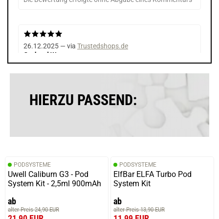
26.12.2025 — via
Trustedshops.de
Gerhard W.
verifizierter Onlinekauf.
Von feinsten und zu einen fairen Preis
HIERZU PASSEND:
24.06.2025 — via
Trustedshops.de
Uwe Helmut S.
verifizierter Onlinekauf.
PODSYSTEME
PODSYSTEME
Guter Geschmack
Uwell Caliburn G3 - Pod
ElfBar ELFA Turbo Pod
System Kit - 2,5ml 900mAh
System Kit
ab
ab
alter Preis 24,90 EUR
alter Preis 13,90 EUR
25.05.2025 — via
Trustedshops.de
21,90 EUR
11,99 EUR