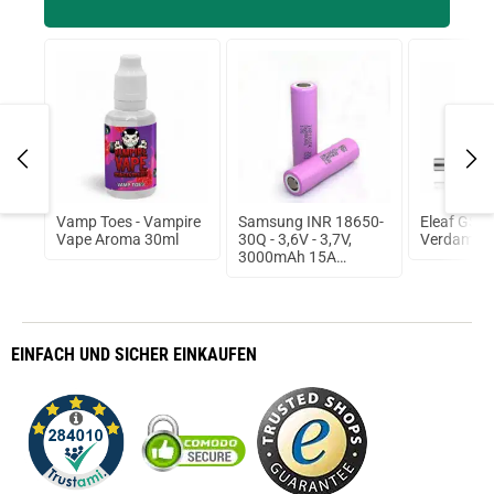
r`s
Vamp Toes - Vampire
Samsung INR 18650-
Eleaf GS Ai
Vape Aroma 30ml
30Q - 3,6V - 3,7V,
Verdampfe
3000mAh 15A
ungeschützt Lithium
Ionen Akku
EINFACH
UND SICHER
EINKAUFEN