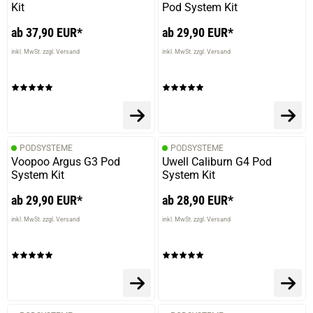
Kit
Pod System Kit
ab 37,90 EUR*
ab 29,90 EUR*
30.03.2025 — via
Trustedshops.de
Patrick H.
inkl. MwSt. zzgl. Versand
inkl. MwSt. zzgl. Versand
verifizierter Onlinekauf.
Die Bewertung erfolgte ohne Abgabe eines Kommentars
PODSYSTEME
PODSYSTEME
26.03.2025 — via
Trustedshops.de
Voopoo Argus G3 Pod
Uwell Caliburn G4 Pod
Dennis M.
System Kit
System Kit
verifizierter Onlinekauf.
ab 29,90 EUR*
ab 28,90 EUR*
Die Bewertung erfolgte ohne Abgabe eines Kommentars
inkl. MwSt. zzgl. Versand
inkl. MwSt. zzgl. Versand