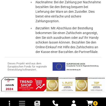
Nachnahme:
Bei der Zahlung per Nachnahme
bezahlen Sie den Betrag bequem bei
Lieferung der Ware an den Zusteller. Dies
bietet eine einfache und sichere
Zahlungsoption.
Barzahlen:
Mit Abschluss der Bestellung
bekommen Sie einen Zahlschein angezeigt,
den Sie sich ausdrucken oder auf Ihr Handy
schicken lassen können. Bezahlen Sie den
Online-Einkauf mit Hilfe des Zahlscheins an
der Kasse einer Barzahlen.de-Partnerfiliale.
Dieses Projekt wird aus dem
Europäischen Fonds für regionale
Entwicklung kofinanziert.
tomaten
fer- und Versandkosten
© 2015-2026 PB-ViGoods GmbH
0
*Preise inkl. Mehrwertsteuer, zzgl.
Versandkosten
.