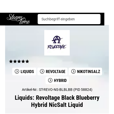
Liquids
Revoltage
Revoltage Black Blueberry Hybrid NicSalt Liquid
Steam time
LIQUIDS
REVOLTAGE
NIKOTINSALZ
HYBRID
Artikel-Nr.: ST-REVO-NS-BLBLBB (PID 58824)
Liquids: Revoltage Black Blueberry
Hybrid NicSalt Liquid