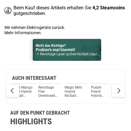
Beim Kauf dieses Artikels erhalten Sie
4,2
Steamcoins
gutgeschrieben.
Wir nehmen Elektrogeräte zurück.
Mehr Informationen.
Nicht das Richtige?
Probier's mal hiermit!
Revoltage Laser Lychee NicSalt Liquid 0 mg / 10ml
Bock auf was Neues?
Check das mal!
Vanilla 10ml NicSalt Liquid by Pod Salt 11mg
AUCH INTERESSANT
e
Black Mango
Revoltage
Magic Mint
Purple
Revolta
Du willst Kröten sparen?
10ml Hybrid
Flex
Hybrid
Peach
Flex
Schau mal hier!
ed
NicSalt
Overdosed
NicSalt
Hybrid
Overdos
Dovpo Ayce Pro Pod System Kit Blau
z
Liquid by
Vanilla
Liquid by
NicSalt
Mango
Revoltage
NicSalt
Revoltage
Liquid by
NicSalt
Liquid
Revoltage
Liquid
AUF DEN PUNKT GEBRACHT
HIGHLIGHTS