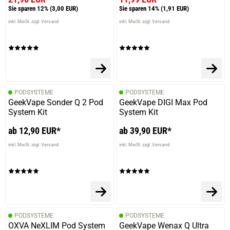
Diethelm S.
Sie sparen 12%
(3,00 EUR)
Sie sparen 14%
(1,91 EUR)
verifizierter Onlinekauf.
inkl. MwSt. zzgl. Versand
inkl. MwSt. zzgl. Versand
Die Bewertung erfolgte ohne Abgabe eines Kommentars
04.05.2025 — via
Trustedshops.de
Gerhard W.
PODSYSTEME
PODSYSTEME
GeekVape Sonder Q 2 Pod
GeekVape DIGI Max Pod
verifizierter Onlinekauf.
System Kit
System Kit
Sehr gute Qualität
ab 12,90 EUR*
ab 39,90 EUR*
inkl. MwSt. zzgl. Versand
inkl. MwSt. zzgl. Versand
08.04.2025 — via
Trustedshops.de
Bernhard R.
verifizierter Onlinekauf.
Dieses ist wirklich super der Geschmack überrascht
PODSYSTEME
PODSYSTEME
OXVA NeXLIM Pod System
GeekVape Wenax Q Ultra