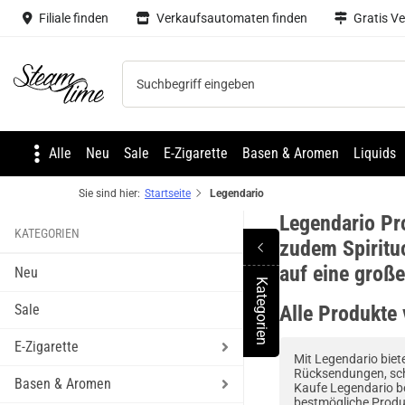
Filiale finden
Verkaufsautomaten finden
Gratis V
Steam time
Alle
Neu
Sale
E-Zigarette
Basen & Aromen
Liquids
Sie sind hier:
Startseite
Legendario
Legendario Pr
KATEGORIEN
zudem Spiritu
auf eine groß
Neu
Kategorien
Toggle Menu
Sale
Alle Produkte
E-Zigarette
Mit Legendario biet
Rücksendungen, sch
Basen & Aromen
Kaufe Legendario be
bestmögliche Produ