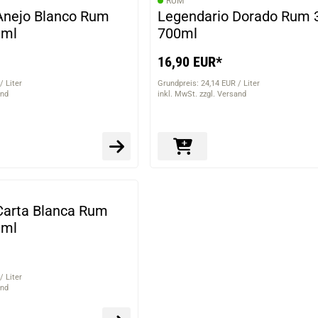
RUM
Anejo Blanco Rum
Legendario Dorado Rum 
0ml
700ml
16,90 EUR*
/ Liter
Grundpreis: 24,14 EUR / Liter
and
inkl. MwSt. zzgl. Versand
Carta Blanca Rum
0ml
/ Liter
and