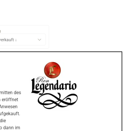
g
nmitten des
 eröffnet
e Anwesen
ufgekauft.
die
io dann im