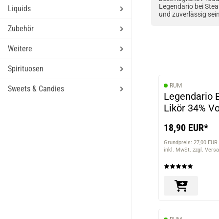
Legendario bei Stea
Liquids
und zuverlässig sein
Zubehör
Weitere
Spirituosen
RUM
Sweets & Candies
Legendario E
Likör 34% Vo
18,90 EUR*
Grundpreis: 27,00 EUR 
inkl. MwSt. zzgl. Vers