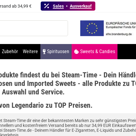
ersand ab 34,99 €
Sales
Ausverkauf
Zubehör
Weitere
Spirituosen
Sweets & Candies
odukte findest du bei Steam-Time - Dein Händle
osen und Imported Sweets - alle Produkte zu T
e Auswahl und Service.
 von Legendario zu TOP Preisen.
et Steam-Time dir eine der bekanntesten Marken zu sehr günstigsten Preise
nellem und kostenfreiem Versand bereits ab nur 34,99 EUR Einkaufswer
i Steam-Time.de - Deinem Händler für E-Zigaretten, E-Liquids und Zubeh
kterlebnis.