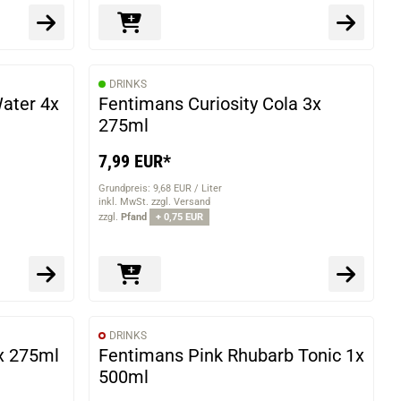
DRINKS
Water 4x
Fentimans Curiosity Cola 3x
275ml
7,99 EUR*
Grundpreis: 9,68 EUR / Liter
inkl. MwSt. zzgl. Versand
zzgl.
Pfand
+ 0,75 EUR
DRINKS
x 275ml
Fentimans Pink Rhubarb Tonic 1x
500ml