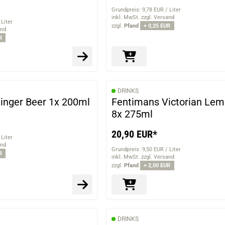
Grundpreis: 9,78 EUR / Liter
inkl. MwSt. zzgl. Versand
 Liter
zzgl.
Pfand
+ 0,25 EUR
and
R
DRINKS
inger Beer 1x 200ml
Fentimans Victorian Le
8x 275ml
20,90 EUR*
 Liter
and
Grundpreis: 9,50 EUR / Liter
R
inkl. MwSt. zzgl. Versand
zzgl.
Pfand
+ 2,00 EUR
DRINKS