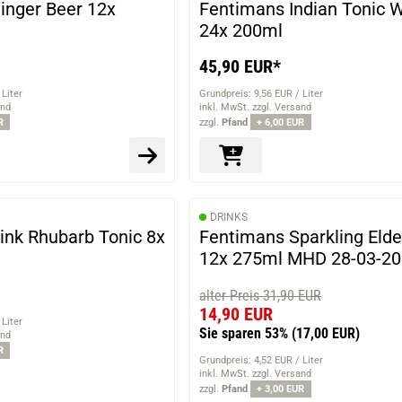
inger Beer 12x
Fentimans Indian Tonic 
24x 200ml
45,90 EUR*
 Liter
Grundpreis: 9,56 EUR / Liter
and
inkl. MwSt. zzgl. Versand
R
zzgl.
Pfand
+ 6,00 EUR
DRINKS
ink Rhubarb Tonic 8x
Fentimans Sparkling Elde
12x 275ml MHD 28-03-2
alter Preis 31,90 EUR
14,90 EUR
 Liter
Sie sparen 53%
(17,00 EUR)
and
R
Grundpreis: 4,52 EUR / Liter
inkl. MwSt. zzgl. Versand
zzgl.
Pfand
+ 3,00 EUR