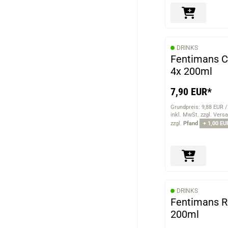
DRINKS
Fentimans C
4x 200ml
7,90 EUR*
Grundpreis: 9,88 EUR /
inkl. MwSt. zzgl. Vers
zzgl.
Pfand
+ 1,00 EU
DRINKS
Fentimans 
200ml