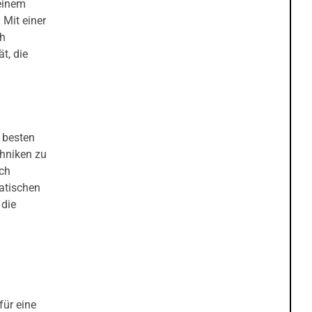
 einem
 Mit einer
ch
t, die
 besten
chniken zu
uch
matischen
 die
für eine