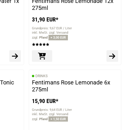
Water 1x
Fentimans Rose Lemonade 12x
275ml
31,90 EUR*
Grundpreis: 9,67 EUR / Liter
inkl. MwSt. zzgl. Versand
zzgl.
Pfand
+ 3,00 EUR
DRINKS
Tonic
Fentimans Rose Lemonade 6x
275ml
15,90 EUR*
Grundpreis: 9,64 EUR / Liter
inkl. MwSt. zzgl. Versand
zzgl.
Pfand
+ 1,50 EUR