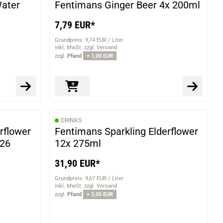
Water
Fentimans Ginger Beer 4x 200ml
7,79 EUR*
Grundpreis: 9,74 EUR / Liter
inkl. MwSt. zzgl. Versand
zzgl.
Pfand
+ 1,00 EUR
DRINKS
rflower
Fentimans Sparkling Elderflower
026
12x 275ml
31,90 EUR*
Grundpreis: 9,67 EUR / Liter
inkl. MwSt. zzgl. Versand
zzgl.
Pfand
+ 3,00 EUR