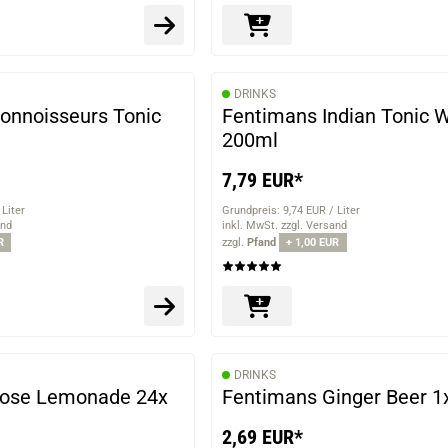
DRINKS
onnoisseurs Tonic
Fentimans Indian Tonic 
200ml
7,79 EUR*
 Liter
Grundpreis: 9,74 EUR / Liter
and
inkl. MwSt. zzgl. Versand
R
zzgl.
Pfand
+ 1,00 EUR
DRINKS
Rose Lemonade 24x
Fentimans Ginger Beer 1
2,69 EUR*