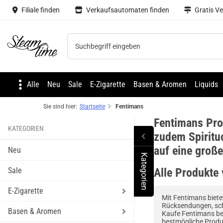
Filiale finden
Verkaufsautomaten finden
Gratis V
Steam time
Alle
Neu
Sale
E-Zigarette
Basen & Aromen
Liquids
Sie sind hier:
Startseite
Fentimans
Fentimans Pro
KATEGORIEN
zudem Spiritu
auf eine groß
Neu
Kategorien
Toggle Menu
Sale
Alle Produkte
E-Zigarette
Mit Fentimans biete
Rücksendungen, sch
Basen & Aromen
Kaufe Fentimans bei
bestmögliche Produ