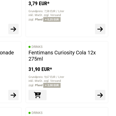
3,79 EUR*
Grundpreis: 7,58 EUR / Liter
inkl. MwSt. zzgl. Versand
zzgl.
Pfand
+ 0,25 EUR
DRINKS
monade
Fentimans Curiosity Cola 12x
275ml
31,90 EUR*
Grundpreis: 9,67 EUR / Liter
inkl. MwSt. zzgl. Versand
zzgl.
Pfand
+ 3,00 EUR
DRINKS