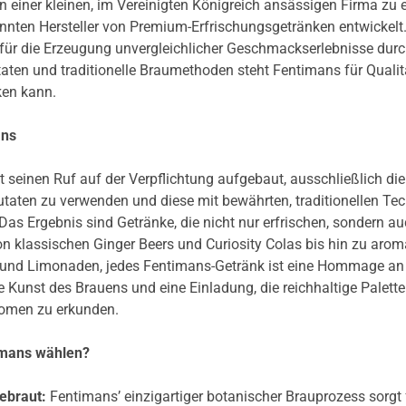
 einer kleinen, im Vereinigten Königreich ansässigen Firma zu
nnten Hersteller von Premium-Erfrischungsgetränken entwickelt.
für die Erzeugung unvergleichlicher Geschmackserlebnisse dur
taten und traditionelle Braumethoden steht Fentimans für Qualitä
en kann.
ans
 seinen Ruf auf der Verpflichtung aufgebaut, ausschließlich die
utaten zu verwenden und diese mit bewährten, traditionellen Te
Das Ergebnis sind Getränke, die nicht nur erfrischen, sondern a
Von klassischen Ginger Beers und Curiosity Colas bis hin zu aro
 und Limonaden, jedes Fentimans-Getränk ist eine Hommage an
 Kunst des Brauens und eine Einladung, die reichhaltige Palette
romen zu erkunden.
mans wählen?
ebraut:
Fentimans’ einzigartiger botanischer Brauprozess sorgt 