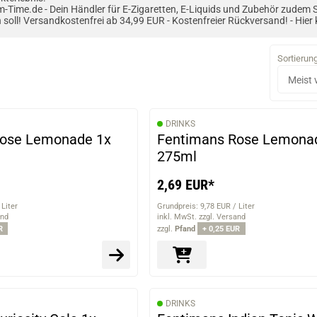
-Time.de - Dein Händler für E-Zigaretten, E-Liquids und Zubehör zudem 
 soll! Versandkostenfrei ab 34,99 EUR - Kostenfreier Rückversand! - Hier 
Sortierun
DRINKS
Rose Lemonade 1x
Fentimans Rose Lemona
275ml
2,69 EUR*
 Liter
Grundpreis: 9,78 EUR / Liter
and
inkl. MwSt. zzgl. Versand
R
zzgl.
Pfand
+ 0,25 EUR
DRINKS