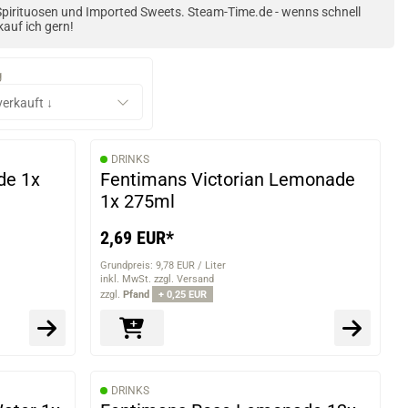
Spirituosen und Imported Sweets. Steam-Time.de - wenns schnell
kauf ich gern!
g
DRINKS
de 1x
Fentimans Victorian Lemonade
1x 275ml
2,69 EUR*
Grundpreis: 9,78 EUR / Liter
inkl. MwSt. zzgl. Versand
zzgl.
Pfand
+ 0,25 EUR
DRINKS