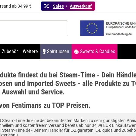
ersand ab 34,99 €
Sales
Ausverkauf
Zubehör
Weitere
Spirituosen
Sweets & Candies
dukte findest du bei Steam-Time - Dein Händle
osen und Imported Sweets - alle Produkte zu T
e Auswahl und Service.
 von Fentimans zu TOP Preisen.
t Steam-Time dir eine der bekanntesten Marken zu sehr günstigsten Preisen
nellem und kostenfreiem Versand bereits ab nur 34,99 EUR Einkaufswer
 Steam-Time.de - Deinem Händler für E-Zigaretten, E-Liquids und Zubehö
kterlebnis.