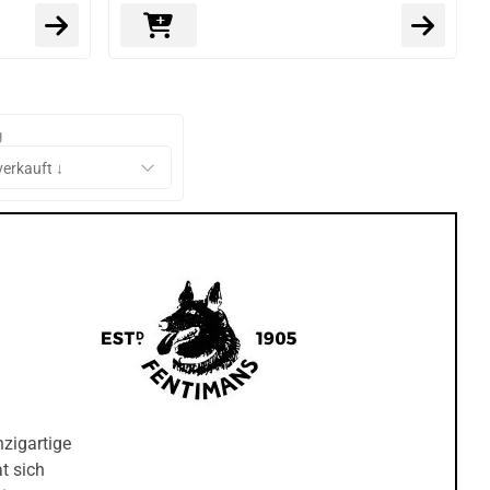
g
nzigartige
t sich