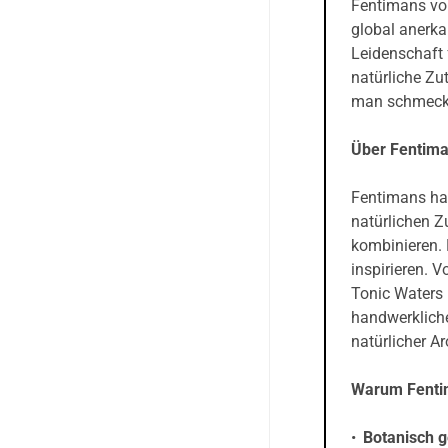
Fentimans von
global anerka
Leidenschaft 
natürliche Zu
man schmeck
Über Fentim
Fentimans hat
natürlichen Z
kombinieren. 
inspirieren. 
Tonic Waters
handwerkliche
natürlicher A
Warum Fenti
Botanisch g