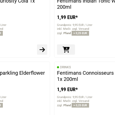
riosity Cola 1x
Fentimans Indian Tonic 
200ml
1,99 EUR*
 Liter
Grundpreis: 9,95 EUR / Liter
and
inkl. MwSt. zzgl. Versand
R
zzgl.
Pfand
+ 0,25 EUR
DRINKS
arkling Elderflower
Fentimans Connoisseurs 
1x 200ml
1,99 EUR*
 Liter
Grundpreis: 9,95 EUR / Liter
and
inkl. MwSt. zzgl. Versand
R
zzgl.
Pfand
+ 0,25 EUR