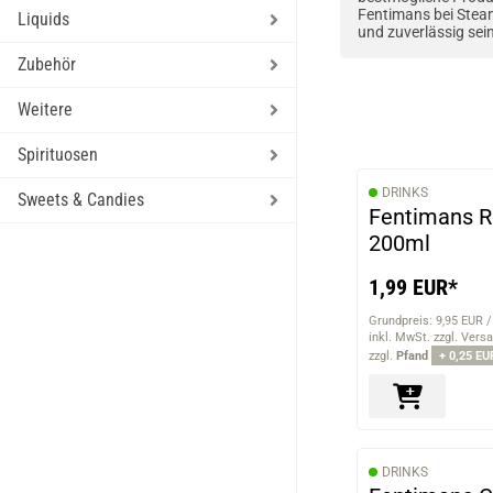
Fentimans bei Steam
Liquids
und zuverlässig sein
Zubehör
Weitere
Spirituosen
DRINKS
Sweets & Candies
Fentimans 
200ml
1,99 EUR*
Grundpreis: 9,95 EUR /
inkl. MwSt. zzgl. Vers
zzgl.
Pfand
+ 0,25 EU
DRINKS