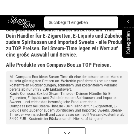
Compass Box
Compass Box Produkte findest du bei Steam-Time -
Steam time
Kategorien
Dein Händler für E-Zigaretten, E-Liquids und Zubehör
To
zudem Spirituosen und Imported Sweets - alle Produkte
zu TOP Preisen. Bei Steam-Time legen wir Wert auf
eine große Auswahl und Service.
Alle Produkte von Compass Box zu TOP Preisen.
Mit Compass Box bietet Steam-Time dir eine der bekanntesten Marken
zu sehr günstigsten Preisen an. Weiterhin profitierst du bei uns von
kostenfreien Rücksendungen, schnellem und kostenfreiem Versand
bereits ab nur 34,99 EUR Einkaufswert.
Kaufe Compass Box bei Steam-Time.de - Deinem Händler für E-
Zigaretten, E-Liquids und Zubehör zudem Spirituosen und Imported
Sweets - und erlebe das bestmögliche Produkterlebnis.
Compass Box bei Steam-Time.de - Dein Händler für E-Zigaretten, E-
Liquids und Zubehör zudem Spirituosen und Imported Sweets. Steam-
Time.de - wenns schnell und zuverlässig sein soll! Versandkostenfrei ab
34,99 EUR - Kostenfreier Rückversand! - Hier kauf ich gern!