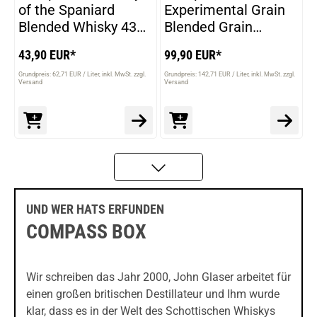
of the Spaniard
Experimental Grain
Blended Whisky 43%
Blended Grain
Vol. 700ml
Whisky 46% Vol.
43,90 EUR*
99,90 EUR*
700ml
Grundpreis: 62,71 EUR / Liter
inkl. MwSt. zzgl.
Grundpreis: 142,71 EUR / Liter
inkl. MwSt. zzgl.
Versand
Versand
UND WER HATS ERFUNDEN
COMPASS BOX
Wir schreiben das Jahr 2000, John Glaser arbeitet für
einen großen britischen Destillateur und Ihm wurde
klar, dass es in der Welt des Schottischen Whiskys