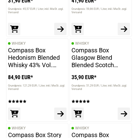
31,90 EUR*
41,90 EUR*
Grundpreis: 45,57 EUR / Liter
inkl. MwSt. zzgl.
Grundpreis: 59,86 EUR / Liter
inkl. MwSt. zzgl.
Versand
Versand
WHISKY
WHISKY
Compass Box
Compass Box
Hedonism Blended
Glasgow Blend
Whisky 43% Vol.
Blended Scotch
700ml
Whisky 43% Vol.
84,90 EUR*
35,90 EUR*
700ml
Grundpreis: 121,29 EUR / Liter
inkl. MwSt. zzgl.
Grundpreis: 51,29 EUR / Liter
inkl. MwSt. zzgl.
Versand
Versand
WHISKY
WHISKY
Compass Box Story
Compass Box