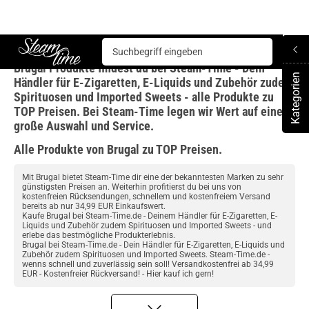
Brugal
Brugal Produkte findest du bei Steam-Time - Dein
Steam time
Kategorien
Händler für E-Zigaretten, E-Liquids und Zubehör zudem
To
Spirituosen und Imported Sweets - alle Produkte zu
TOP Preisen. Bei Steam-Time legen wir Wert auf eine
große Auswahl und Service.
Alle Produkte von Brugal zu TOP Preisen.
Mit Brugal bietet Steam-Time dir eine der bekanntesten Marken zu sehr
günstigsten Preisen an. Weiterhin profitierst du bei uns von
kostenfreien Rücksendungen, schnellem und kostenfreiem Versand
bereits ab nur 34,99 EUR Einkaufswert.
Kaufe Brugal bei Steam-Time.de - Deinem Händler für E-Zigaretten, E-
Liquids und Zubehör zudem Spirituosen und Imported Sweets - und
erlebe das bestmögliche Produkterlebnis.
Brugal bei Steam-Time.de - Dein Händler für E-Zigaretten, E-Liquids und
Zubehör zudem Spirituosen und Imported Sweets. Steam-Time.de -
wenns schnell und zuverlässig sein soll! Versandkostenfrei ab 34,99
EUR - Kostenfreier Rückversand! - Hier kauf ich gern!