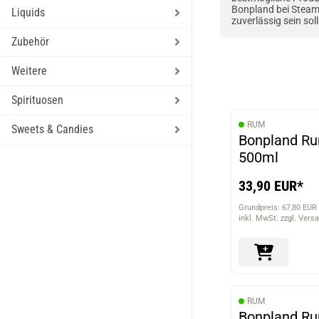
Bonpland bei Steam-
Liquids
zuverlässig sein sol
Zubehör
Weitere
Spirituosen
RUM
Sweets & Candies
Bonpland R
500ml
33,90 EUR*
Grundpreis: 67,80 EUR 
inkl. MwSt. zzgl. Vers
RUM
Bonpland Ru