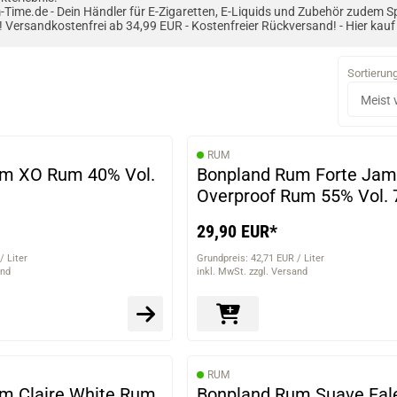
Time.de - Dein Händler für E-Zigaretten, E-Liquids und Zubehör zudem S
l! Versandkostenfrei ab 34,99 EUR - Kostenfreier Rückversand! - Hier kauf 
Sortierun
RUM
um XO Rum 40% Vol.
Bonpland Rum Forte Jam
Overproof Rum 55% Vol.
29,90 EUR*
/ Liter
Grundpreis: 42,71 EUR / Liter
and
inkl. MwSt. zzgl. Versand
RUM
m Claire White Rum
Bonpland Rum Suave Fa