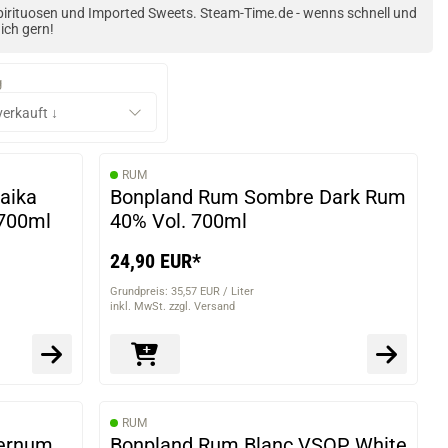
pirituosen und Imported Sweets. Steam-Time.de - wenns schnell und
ich gern!
g
RUM
aika
Bonpland Rum Sombre Dark Rum
 700ml
40% Vol. 700ml
24,90 EUR*
Grundpreis: 35,57 EUR / Liter
inkl. MwSt. zzgl. Versand
RUM
lernum
Bonpland Rum Blanc VSOP White