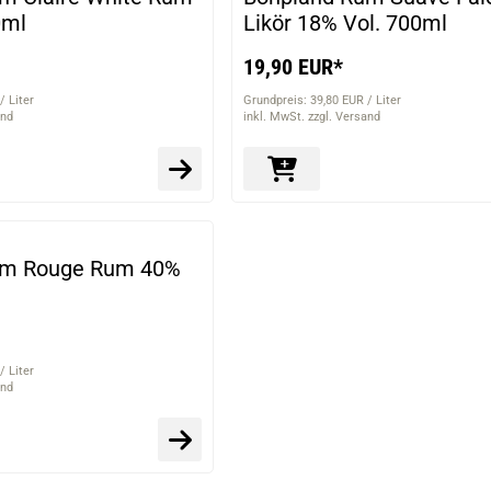
0ml
Likör 18% Vol. 700ml
19,90 EUR*
/ Liter
Grundpreis: 39,80 EUR / Liter
and
inkl. MwSt. zzgl. Versand
um Rouge Rum 40%
/ Liter
and