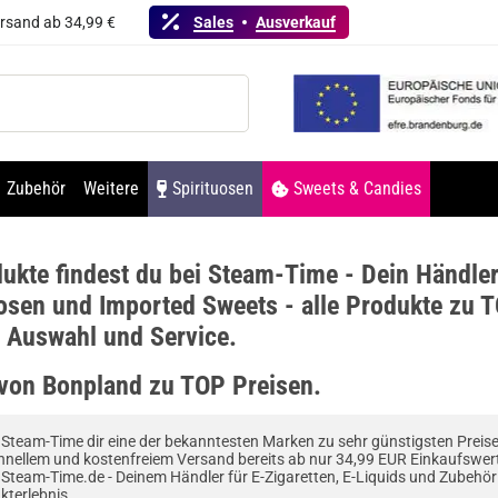
ersand ab 34,99 €
Sales
Ausverkauf
Zubehör
Weitere
Spirituosen
Sweets & Candies
ukte findest du bei Steam-Time - Dein Händler
osen und Imported Sweets - alle Produkte zu T
e Auswahl und Service.
 von Bonpland zu TOP Preisen.
 Steam-Time dir eine der bekanntesten Marken zu sehr günstigsten Preisen
nellem und kostenfreiem Versand bereits ab nur 34,99 EUR Einkaufswer
Steam-Time.de - Deinem Händler für E-Zigaretten, E-Liquids und Zubehör
kterlebnis.