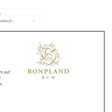
g
um auf
r
en