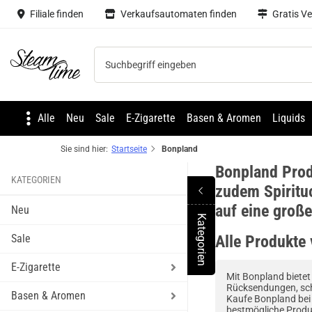
Filiale finden
Verkaufsautomaten finden
Gratis V
Steam time
Alle
Neu
Sale
E-Zigarette
Basen & Aromen
Liquids
Sie sind hier:
Startseite
Bonpland
Bonpland Prod
KATEGORIEN
zudem Spiritu
auf eine groß
Neu
Kategorien
Toggle Menu
Sale
Alle Produkte
E-Zigarette
Mit Bonpland bietet
Rücksendungen, sch
Basen & Aromen
Kaufe Bonpland bei 
bestmögliche Produ