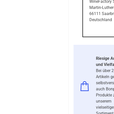
WineFactory
Martin-Luther-
66111 Saarb
Deutschland
Riesige 
und Vielfa
Bei über 
Artikeln 
selbstver
auch Bon
Produkte 
unserem
vielseitig
Sortiment