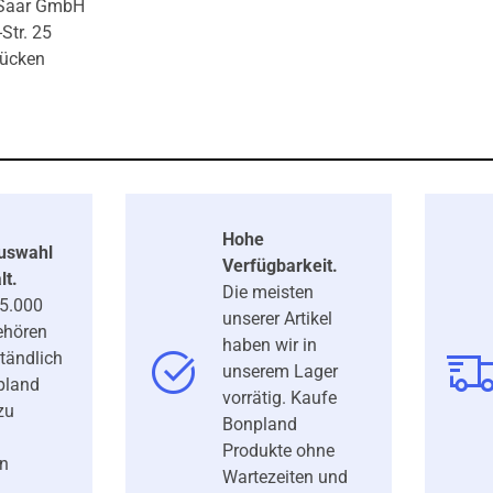
 Saar GmbH
Str. 25
rücken
Hohe
Auswahl
Verfügbarkeit.
lt.
Die meisten
25.000
unserer Artikel
gehören
haben wir in
ständlich
unserem Lager
pland
vorrätig. Kaufe
zu
Bonpland
Produkte ohne
en
Wartezeiten und
.