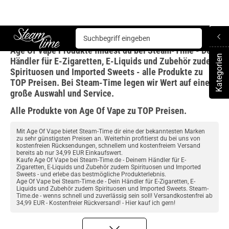
Age Of Vape
Age Of Vape Produkte findest du bei Steam-Time - Dein
Steam time
Kategorien
Händler für E-Zigaretten, E-Liquids und Zubehör zudem
To
Spirituosen und Imported Sweets - alle Produkte zu
TOP Preisen. Bei Steam-Time legen wir Wert auf eine
große Auswahl und Service.
Alle Produkte von Age Of Vape zu TOP Preisen.
Mit Age Of Vape bietet Steam-Time dir eine der bekanntesten Marken
zu sehr günstigsten Preisen an. Weiterhin profitierst du bei uns von
kostenfreien Rücksendungen, schnellem und kostenfreiem Versand
bereits ab nur 34,99 EUR Einkaufswert.
Kaufe Age Of Vape bei Steam-Time.de - Deinem Händler für E-
Zigaretten, E-Liquids und Zubehör zudem Spirituosen und Imported
Sweets - und erlebe das bestmögliche Produkterlebnis.
Age Of Vape bei Steam-Time.de - Dein Händler für E-Zigaretten, E-
Liquids und Zubehör zudem Spirituosen und Imported Sweets. Steam-
Time.de - wenns schnell und zuverlässig sein soll! Versandkostenfrei ab
34,99 EUR - Kostenfreier Rückversand! - Hier kauf ich gern!