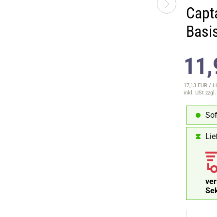
Capt
Basi
11,
17,13 EUR / Li
inkl. USt
zzgl
Sof
Lie
ve
Se