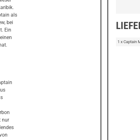
aribik.
tain als
ew, bei
LIEF
t. Ein
seinen
1 x Captain 
hat.
aptain
aus
us
urbon
t nur
adendes
 von