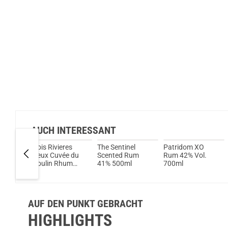
AUCH INTERESSANT
ó
Trois Rivieres
The Sentinel
Patridom XO
erial
Vieux Cuvée du
Scented Rum
Rum 42% Vol.
ol.
Moulin Rhum
41% 500ml
700ml
40% Vol. 700ml
AUF DEN PUNKT GEBRACHT
HIGHLIGHTS