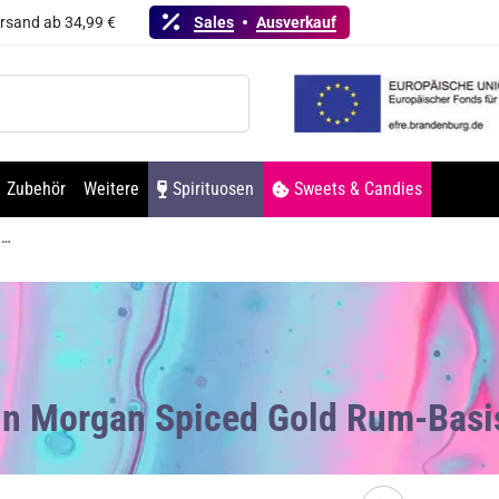
ersand ab 34,99 €
Sales
Ausverkauf
Zubehör
Weitere
Spirituosen
Sweets & Candies
Captain Morgan Spiced Gold Rum-Basis 35% Vol. 700ml
ain Morgan Spiced Gold Rum-Basi