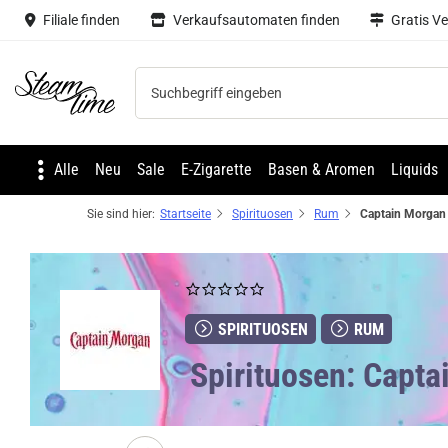
Filiale finden
Verkaufsautomaten finden
Gratis V
Steam time
Alle
Neu
Sale
E-Zigarette
Basen & Aromen
Liquids
Sie sind hier:
Startseite
Spirituosen
Rum
SPIRITUOSEN
RUM
Spirituosen: Capt