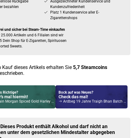
tenlose Rückgabe
Ausgezeichneter Kundenservice und
er bezahlen
Kundenzufriedenheit
Platz 1 Kundenservice aller E-
Zigarettenshops
rei und sicher bei Steam-Time einkaufen
 25.000 Artikeln und 6 Filialen sind wir
5 Dein Shop für E-Zigaretten, Spirituosen
orted Sweets.
 Kauf dieses Artikels erhalten Sie
5,7
Steamcoins
eschrieben.
s Richtige?
Bock auf was Neues?
's mal hiermit!
Check das mal!
 Morgan Spiced Gold Harley Glas 6er Pack
Ardbeg 19 Jahre Traigh Bhan Batch 6 Single Malt Scotch Whisky 46,2% Vol. 700ml
Kröten sparen?
l hier!
VIY 1,8ml 750mAh Pod System Kit Gunmetal
 Dieses Produkt enthält Alkohol und darf nicht an
en unter dem gesetzlichen Mindestalter abgegeben