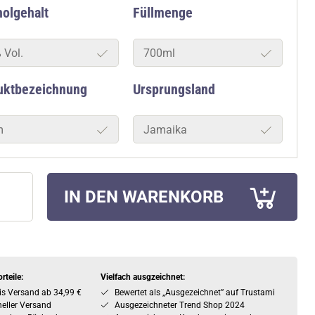
olgehalt
Füllmenge
 Vol.
700ml
uktbezeichnung
Ursprungsland
m
Jamaika
IN DEN WARENKORB
rteile:
Vielfach ausgzeichnet:
is Versand ab 34,99 €
Bewertet als „Ausgezeichnet” auf Trustami
eller Versand
Ausgezeichneter Trend Shop 2024