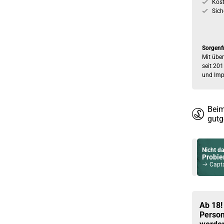
Kos
Sich
Sorgenf
Mit über
seit 201
und Imp
Beim
gutg
Nicht da
Probier
Captain
Du willst 
Schau ma
Vsticking 
Ab 18!
Person