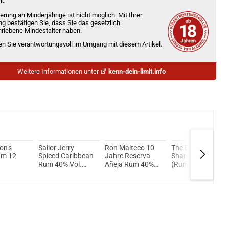
n.
erung an Minderjährige ist nicht möglich. Mit Ihrer
ng bestätigen Sie, dass Sie das gesetzlich
riebene Mindestalter haben.
ien Sie verantwortungsvoll im Umgang mit diesem Artikel.
Weitere Informationen unter
kenn-dein-limit.info
on’s
Sailor Jerry
Ron Malteco 10
The Demon´s
um 12
Spiced Caribbean
Jahre Reserva
Share 6 Jahre
Rum 40% Vol.
Añeja Rum 40%
(Rumbasis) 40%
set -
700ml
Vol. 700ml
Vol. 700ml
 Vol.