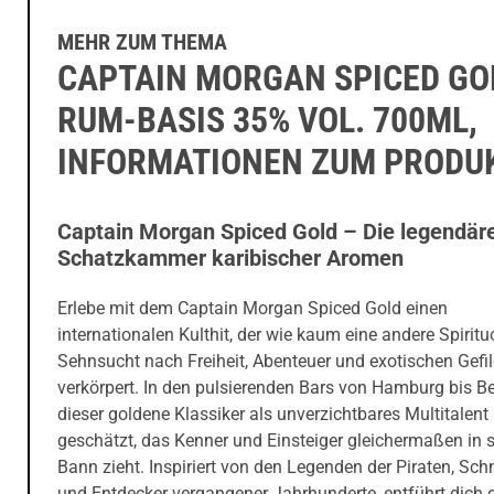
MEHR ZUM THEMA
CAPTAIN MORGAN SPICED GO
RUM-BASIS 35% VOL. 700ML,
INFORMATIONEN ZUM PRODU
Captain Morgan Spiced Gold – Die legendär
Schatzkammer karibischer Aromen
Erlebe mit dem Captain Morgan Spiced Gold einen
internationalen Kulthit, der wie kaum eine andere Spiritu
Sehnsucht nach Freiheit, Abenteuer und exotischen Gefi
verkörpert. In den pulsierenden Bars von Hamburg bis Be
dieser goldene Klassiker als unverzichtbares Multitalent
geschätzt, das Kenner und Einsteiger gleichermaßen in 
Bann zieht. Inspiriert von den Legenden der Piraten, Sc
und Entdecker vergangener Jahrhunderte, entführt dich d