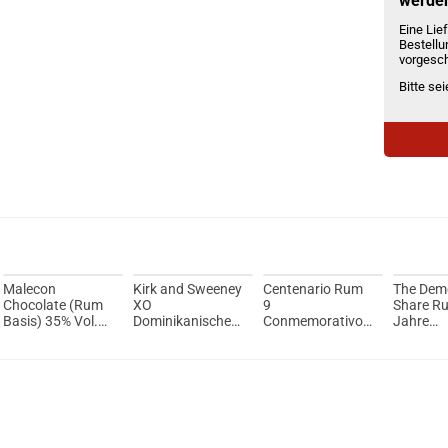
werde
Eine Lief
Bestellu
vorgesch
Bitte se
Malecon
Kirk and Sweeney
Centenario Rum
The Dem
Chocolate (Rum
XO
9
Share R
Basis) 35% Vol.
Dominikanischer
Conmemorativo
Jahre
700ml
Rum 65,5% Vol.
40% 700ml
Geschenk
700ml
Glas 40%
700ml