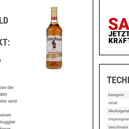
LD
KT:
e
TECH
ose die
lden
Kategorie
rlin wird
Inhalt
Alkoholgehal
seinen
Ursprungsla
hmuggler
Geschmack
ieser