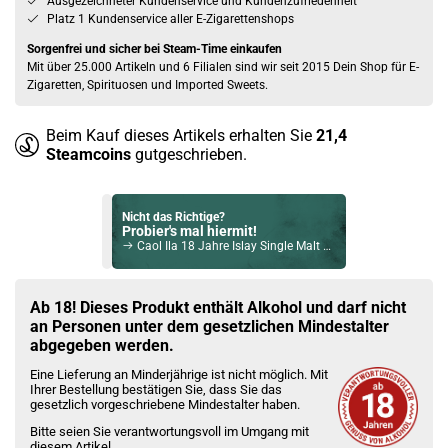
Ausgezeichneter Kundenservice und Kundenzufriedenheit
Platz 1 Kundenservice aller E-Zigarettenshops
Sorgenfrei und sicher bei Steam-Time einkaufen
Mit über 25.000 Artikeln und 6 Filialen sind wir seit 2015 Dein Shop für E-
Zigaretten, Spirituosen und Imported Sweets.
Beim Kauf dieses Artikels erhalten Sie
21,4
Steamcoins
gutgeschrieben.
Nicht das Richtige?
Probier's mal hiermit!
Caol Ila 18 Jahre Islay Single Malt Whisky 43% Vol. 700ml
Bock auf was Neues?
Check das mal!
Ab 18! Dieses Produkt enthält Alkohol und darf nicht
Kamiki Blended Malt Whisky (Japan) 48.0% 500ml
an Personen unter dem gesetzlichen Mindestalter
abgegeben werden.
Du willst Kröten sparen?
Eine Lieferung an Minderjährige ist nicht möglich. Mit
Schau mal hier!
Ihrer Bestellung bestätigen Sie, dass Sie das
Suorin Trio85 5ml 85 W Pod System Kit Rot
gesetzlich vorgeschriebene Mindestalter haben.
Bitte seien Sie verantwortungsvoll im Umgang mit
diesem Artikel.