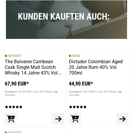
KUNDEN KAUFTEN AUCH:
WHISKY
RUM
The Balvenie Carribean
Dictador Colombian Aged
Cask Single Malt Scotch
20 Jahre Rum 40% Vol.
Whisky 14 Jahre 43% Vol.
700ml
700ml
67,90 EUR*
44,90 EUR*
Grundpreis: 97,00 EUR / Liter
inkl. MwSt. zzgl.
Grundpreis: 64,14 EUR / Liter
inkl. MwSt. zzgl.
Versand
Versand
WHISKY