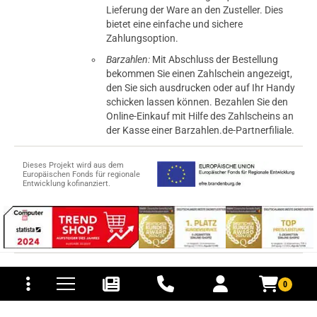
Lieferung der Ware an den Zusteller. Dies
bietet eine einfache und sichere
Zahlungsoption.
Barzahlen:
Mit Abschluss der Bestellung
bekommen Sie einen Zahlschein angezeigt,
den Sie sich ausdrucken oder auf Ihr Handy
schicken lassen können. Bezahlen Sie den
Online-Einkauf mit Hilfe des Zahlscheins an
der Kasse einer Barzahlen.de-Partnerfiliale.
Dieses Projekt wird aus dem
Europäischen Fonds für regionale
Entwicklung kofinanziert.
tomaten
fer- und Versandkosten
© 2015-2026 PB-ViGoods GmbH
0
*Preise inkl. Mehrwertsteuer, zzgl.
Versandkosten
.