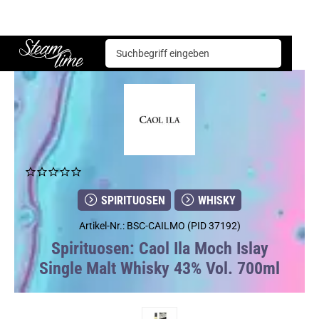
Spirituosen
Whisky
Caol Ila Moch Islay Single Malt Whisky 43% Vol. 700ml
Steam time
SPIRITUOSEN
WHISKY
Artikel-Nr.: BSC-CAILMO (PID 37192)
Spirituosen: Caol Ila Moch Islay
Single Malt Whisky 43% Vol. 700ml