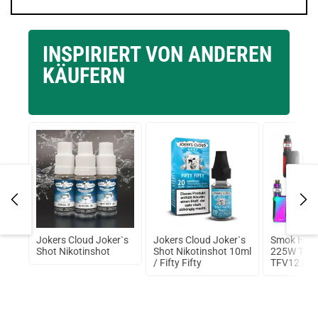
INSPIRIERT VON ANDEREN
KÄUFERN
Jokers Cloud Joker`s
Jokers Cloud Joker`s
Smok H-Pri
b
Shot Nikotinshot
Shot Nikotinshot 10ml
225W TC Ki
/ Fifty Fifty
TFV12 Big
Prince Tan