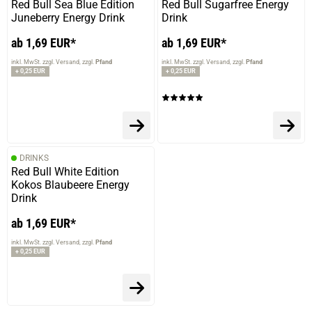
Red Bull Sea Blue Edition
Red Bull Sugarfree Energy
13.10.2023 — via
Trustedshops.de
Juneberry Energy Drink
Drink
Anke D.
ab 1,69 EUR*
ab 1,69 EUR*
verifizierter Onlinekauf.
inkl. MwSt. zzgl. Versand
zzgl.
Pfand
inkl. MwSt. zzgl. Versand
zzgl.
Pfand
Die Bewertung erfolgte ohne Abgabe eines Kommentars
+ 0,25 EUR
+ 0,25 EUR
DRINKS
Red Bull White Edition
Kokos Blaubeere Energy
Drink
ab 1,69 EUR*
inkl. MwSt. zzgl. Versand
zzgl.
Pfand
+ 0,25 EUR