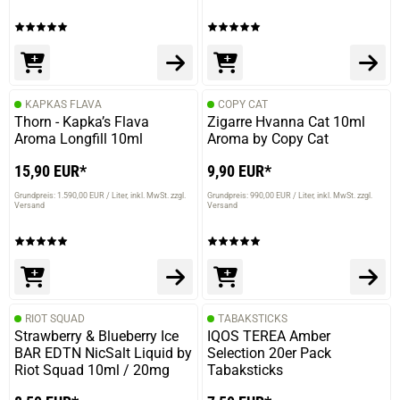
KAPKAS FLAVA
COPY CAT
Thorn - Kapka’s Flava
Zigarre Hvanna Cat 10ml
Aroma Longfill 10ml
Aroma by Copy Cat
15,90 EUR*
9,90 EUR*
Grundpreis: 1.590,00 EUR / Liter
inkl. MwSt. zzgl.
Grundpreis: 990,00 EUR / Liter
inkl. MwSt. zzgl.
prev
next
Versand
Versand
RIOT SQUAD
TABAKSTICKS
Strawberry & Blueberry Ice
IQOS TEREA Amber
BAR EDTN NicSalt Liquid by
Selection 20er Pack
Riot Squad 10ml / 20mg
Tabaksticks