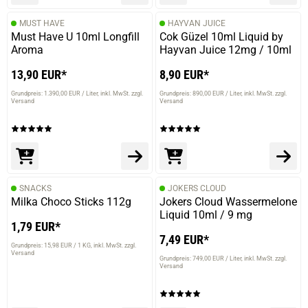
MUST HAVE
HAYVAN JUICE
Must Have U 10ml Longfill
Cok Güzel 10ml Liquid by
Aroma
Hayvan Juice 12mg / 10ml
13,90 EUR*
8,90 EUR*
Grundpreis: 1.390,00 EUR / Liter
inkl. MwSt. zzgl.
Grundpreis: 890,00 EUR / Liter
inkl. MwSt. zzgl.
Versand
Versand
SNACKS
JOKERS CLOUD
Milka Choco Sticks 112g
Jokers Cloud Wassermelone
Liquid 10ml / 9 mg
1,79 EUR*
7,49 EUR*
Grundpreis: 15,98 EUR / 1 KG
inkl. MwSt. zzgl.
Versand
Grundpreis: 749,00 EUR / Liter
inkl. MwSt. zzgl.
Versand