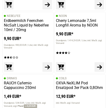
NEBELFEE
NOON
Erdbeermilch Feenchen
Cherry Lemonade 7,5ml
NicSalt Liquid by Nebelfee
Longfill Aroma by NOON
10ml / 20mg
9,90 EUR*
9,90 EUR*
Grundpreis: 1.414,29 EUR / Liter
inkl. MwSt. zzgl.
Versand
Grundpreis: 990,00 EUR / Liter
inkl. MwSt. zzgl.
Versand
DRINKS
COILS
RAUCH Cafemio
OXVA NeXLIM Pod
Cappuccino 250ml
Ersatzpod 3er Pack 0,8Ohm
1,49 EUR*
12,90 EUR*
Grundpreis: 5,96 EUR / Liter
inkl. MwSt. zzgl.
inkl. MwSt. zzgl. Versand
Versand
zzgl.
Pfand
+ 0,25 EUR