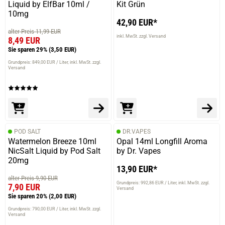
Liquid by ElfBar 10ml /
Kit Grün
10mg
42,90 EUR*
alter Preis 11,99 EUR
inkl. MwSt. zzgl. Versand
8,49 EUR
Sie sparen 29%
(3,50 EUR)
Grundpreis: 849,00 EUR / Liter
inkl. MwSt. zzgl.
Versand
POD SALT
DR.VAPES
Watermelon Breeze 10ml
Opal 14ml Longfill Aroma
NicSalt Liquid by Pod Salt
by Dr. Vapes
20mg
13,90 EUR*
alter Preis 9,90 EUR
Grundpreis: 992,86 EUR / Liter
inkl. MwSt. zzgl.
7,90 EUR
Versand
Sie sparen 20%
(2,00 EUR)
Grundpreis: 790,00 EUR / Liter
inkl. MwSt. zzgl.
Versand