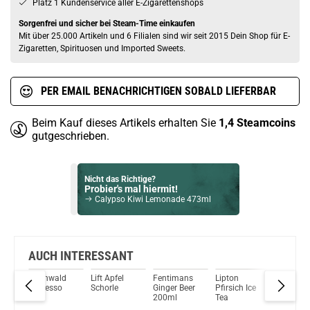
Platz 1 Kundenservice aller E-Zigarettenshops
Sorgenfrei und sicher bei Steam-Time einkaufen
Mit über 25.000 Artikeln und 6 Filialen sind wir seit 2015 Dein Shop für E-
Zigaretten, Spirituosen und Imported Sweets.
PER EMAIL BENACHRICHTIGEN SOBALD LIEFERBAR
Beim Kauf dieses Artikels erhalten Sie
1,4
Steamcoins
gutgeschrieben.
Nicht das Richtige?
Probier's mal hiermit!
Calypso Kiwi Lemonade 473ml
Bock auf was Neues?
Check das mal!
Bergen Cookies Smile Chocolate 130g
AUCH INTERESSANT
Hochwald
Lift Apfel
Fentimans
Lipton
ViO Still
Du willst Kröten sparen?
ar
Espresso
Schorle
Ginger Beer
Pfirsich Ice
Mineral
Schau mal hier!
rink
200ml
Tea
Dovpo Ayce Pro Pod System Kit Pink