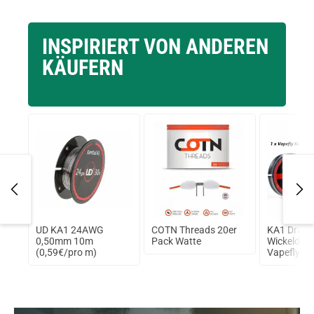
INSPIRIERT VON ANDEREN
KÄUFERN
UD KA1 24AWG
COTN Threads 20er
KA1 Draht
nk
0,50mm 10m
Pack Watte
Wickeldrah
(0,59€/pro m)
Vapefly 2
0,51mm - 
Ohm/m