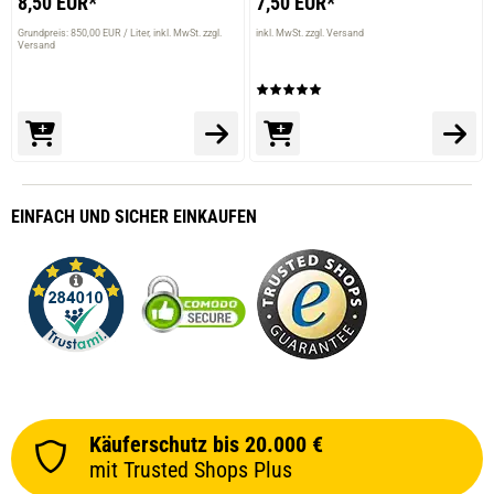
8,50 EUR*
7,50 EUR*
Grundpreis: 850,00 EUR / Liter
inkl. MwSt. zzgl.
inkl. MwSt. zzgl. Versand
Versand
EINFACH
UND SICHER
EINKAUFEN
Käuferschutz bis 20.000 €
mit Trusted Shops Plus