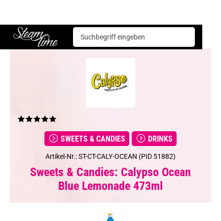
Sweets & Candies
Drinks
Calypso Ocean Blue Lemonade 473ml
Steam time
SWEETS & CANDIES
DRINKS
Artikel-Nr.: ST-CT-CALY-OCEAN (PID 51882)
Sweets & Candies: Calypso Ocean
Blue Lemonade 473ml