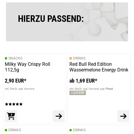
verifizierter Onlinekauf.
lecker
HIERZU PASSEND:
05.02.2024 — via
Trustedshops.de
Guido O.
verifizierter Onlinekauf.
SNACKS
DRINKS
Die Bewertung erfolgte ohne Abgabe eines Kommentars
Milky Way Crispy Roll
Red Bull Red Edition
112,5g
Wassermelone Energy Drink
2,90 EUR*
ab 1,69 EUR*
01.12.2023 — via
Trustedshops.de
inkl. MwSt. zzgl. Versand
inkl. MwSt. zzgl. Versand
zzgl.
Pfand
Ebkar G.
+ 0,25 EUR
verifizierter Onlinekauf.
Die Bewertung erfolgte ohne Abgabe eines Kommentars
DRINKS
DRINKS