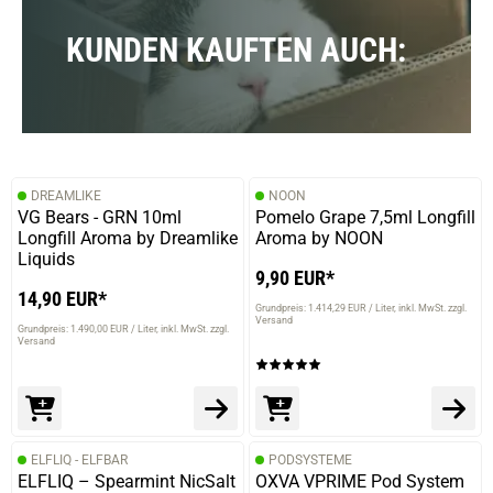
KUNDEN KAUFTEN AUCH:
DREAMLIKE
NOON
VG Bears - GRN 10ml
Pomelo Grape 7,5ml Longfill
Longfill Aroma by Dreamlike
Aroma by NOON
Liquids
9,90 EUR*
14,90 EUR*
Grundpreis: 1.414,29 EUR / Liter
inkl. MwSt. zzgl.
Versand
Grundpreis: 1.490,00 EUR / Liter
inkl. MwSt. zzgl.
Versand
ELFLIQ - ELFBAR
PODSYSTEME
ELFLIQ – Spearmint NicSalt
OXVA VPRIME Pod System