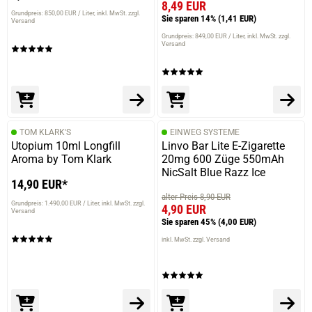
8,49 EUR
Grundpreis: 850,00 EUR / Liter
inkl. MwSt. zzgl.
Sie sparen 14%
(1,41 EUR)
Versand
Grundpreis: 849,00 EUR / Liter
inkl. MwSt. zzgl.
Versand
TOM KLARK'S
EINWEG SYSTEME
Utopium 10ml Longfill
Linvo Bar Lite E-Zigarette
Aroma by Tom Klark
20mg 600 Züge 550mAh
NicSalt Blue Razz Ice
14,90 EUR*
alter Preis 8,90 EUR
Grundpreis: 1.490,00 EUR / Liter
inkl. MwSt. zzgl.
4,90 EUR
Versand
Sie sparen 45%
(4,00 EUR)
inkl. MwSt. zzgl. Versand