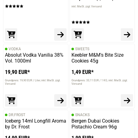
inkl. MwSt. zzgl. Versand
VODKA
SWEETS
Absolut Vodka Vanilia 38%
Keebler M&M's Bite Size
Vol. 1000ml
Cookies 45g
19,90 EUR*
1,49 EUR*
Grundpreis: 19,90 EUR / Liter
inkl. MwSt. zzgl.
Grundpreis: 33,11 EUR / 1 KG
inkl. MwSt. zzgl.
Versand
Versand
DR.FROST
SNACKS
Iceberg 14ml Longfill Aroma
Bergen Dubai Cookies
by Dr. Frost
Pistachio Cream 96g
14,90 EUR*
1,99 EUR*