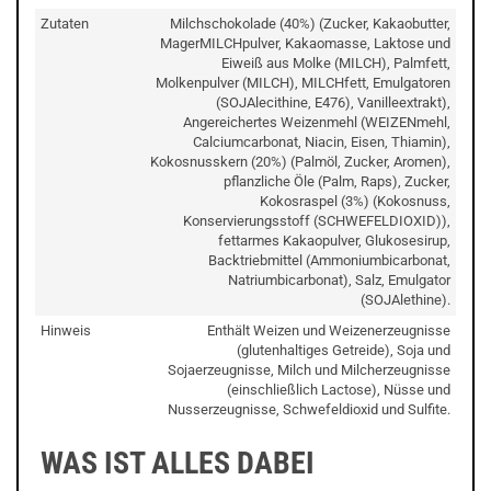
Zutaten
Milchschokolade (40%) (Zucker, Kakaobutter,
MagerMILCHpulver, Kakaomasse, Laktose und
Eiweiß aus Molke (MILCH), Palmfett,
Molkenpulver (MILCH), MILCHfett, Emulgatoren
(SOJAlecithine, E476), Vanilleextrakt),
Angereichertes Weizenmehl (WEIZENmehl,
Calciumcarbonat, Niacin, Eisen, Thiamin),
Kokosnusskern (20%) (Palmöl, Zucker, Aromen),
pflanzliche Öle (Palm, Raps), Zucker,
Kokosraspel (3%) (Kokosnuss,
Konservierungsstoff (SCHWEFELDIOXID)),
fettarmes Kakaopulver, Glukosesirup,
Backtriebmittel (Ammoniumbicarbonat,
Natriumbicarbonat), Salz, Emulgator
(SOJAlethine).
Hinweis
Enthält Weizen und Weizenerzeugnisse
(glutenhaltiges Getreide), Soja und
Sojaerzeugnisse, Milch und Milcherzeugnisse
(einschließlich Lactose), Nüsse und
Nusserzeugnisse, Schwefeldioxid und Sulfite.
WAS IST ALLES DABEI