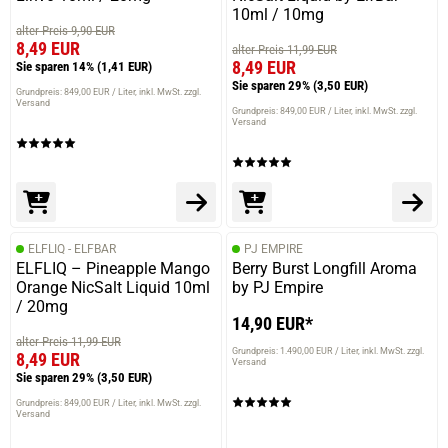
10ml / 10mg
alter Preis 9,90 EUR
8,49 EUR
alter Preis 11,99 EUR
8,49 EUR
Sie sparen 14%
(1,41 EUR)
Sie sparen 29%
(3,50 EUR)
Grundpreis: 849,00 EUR / Liter
inkl. MwSt. zzgl.
Versand
Grundpreis: 849,00 EUR / Liter
inkl. MwSt. zzgl.
Versand
ELFLIQ - ELFBAR
PJ EMPIRE
ELFLIQ – Pineapple Mango
Berry Burst Longfill Aroma
Orange NicSalt Liquid 10ml
by PJ Empire
/ 20mg
14,90 EUR*
alter Preis 11,99 EUR
Grundpreis: 1.490,00 EUR / Liter
inkl. MwSt. zzgl.
8,49 EUR
Versand
Sie sparen 29%
(3,50 EUR)
Grundpreis: 849,00 EUR / Liter
inkl. MwSt. zzgl.
Versand