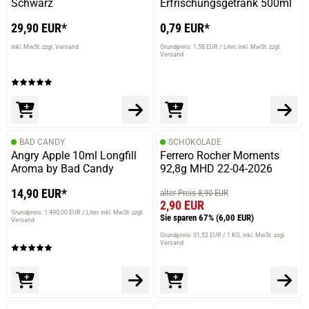
Schwarz
Erfrischungsgetränk 500ml
29,90 EUR*
0,79 EUR*
inkl. MwSt. zzgl. Versand
Grundpreis: 1,58 EUR / Liter
inkl. MwSt. zzgl.
Versand
BAD CANDY
SCHOKOLADE
Angry Apple 10ml Longfill
Ferrero Rocher Moments
Aroma by Bad Candy
92,8g MHD 22-04-2026
14,90 EUR*
alter Preis 8,90 EUR
2,90 EUR
Grundpreis: 1.490,00 EUR / Liter
inkl. MwSt. zzgl.
Sie sparen 67%
(6,00 EUR)
Versand
Grundpreis: 31,52 EUR / 1 KG
inkl. MwSt. zzgl.
Versand