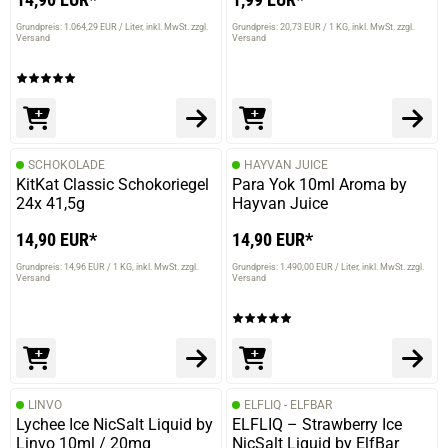
Grundpreis: 1.064,29 EUR / Liter
inkl. MwSt. zzgl.
Grundpreis: 20,73 EUR / 1 KG
inkl. MwSt. zzgl.
Versand
Versand
SCHOKOLADE
HAYVAN JUICE
KitKat Classic Schokoriegel
Para Yok 10ml Aroma by
24x 41,5g
Hayvan Juice
14,90 EUR*
14,90 EUR*
Grundpreis: 14,96 EUR / 1 KG
inkl. MwSt. zzgl.
Grundpreis: 1.490,00 EUR / Liter
inkl. MwSt. zzgl.
Versand
Versand
LINVO
ELFLIQ - ELFBAR
Lychee Ice NicSalt Liquid by
ELFLIQ – Strawberry Ice
Linvo 10ml / 20mg
NicSalt Liquid by ElfBar