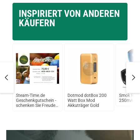
INSPIRIERT VON ANDEREN
KÄUFERN
Steam-Time.de
Dotmod dotBox 200
Smok Rolo
alt
Geschenkgutschein -
Watt Box Mod
250mAh Ki
g
schenken Sie Freude
Akkuträger Gold
75€