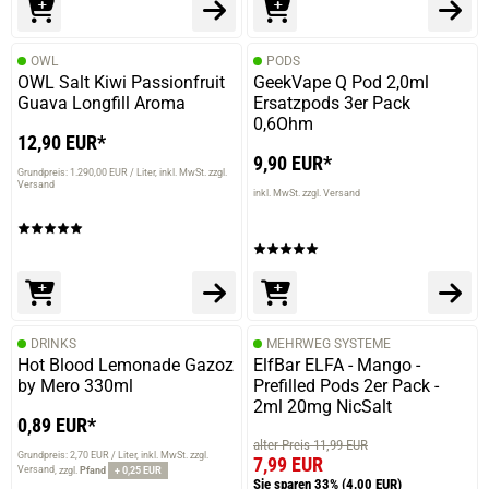
OWL
PODS
OWL Salt Kiwi Passionfruit
GeekVape Q Pod 2,0ml
Guava Longfill Aroma
Ersatzpods 3er Pack
0,6Ohm
12,90 EUR*
9,90 EUR*
Grundpreis: 1.290,00 EUR / Liter
inkl. MwSt. zzgl.
Versand
inkl. MwSt. zzgl. Versand
DRINKS
MEHRWEG SYSTEME
Hot Blood Lemonade Gazoz
ElfBar ELFA - Mango -
by Mero 330ml
Prefilled Pods 2er Pack -
2ml 20mg NicSalt
0,89 EUR*
alter Preis 11,99 EUR
Grundpreis: 2,70 EUR / Liter
inkl. MwSt. zzgl.
7,99 EUR
Versand
zzgl.
Pfand
+ 0,25 EUR
Sie sparen 33%
(4,00 EUR)