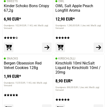
SWEETS
OWL
Kinder Schoko Bons Crispy
OWL Salt Apple Peach
67,2g
Longfill Aroma
6,90 EUR*
12,90 EUR*
Grundpreis: 102,99 EUR / 1 KG
inkl. MwSt. zzgl.
Grundpreis: 1.290,00 EUR / Liter
inkl. MwSt. zzgl.
Versand
Versand
prev
next
SNACKS
KIRSCHLOLLI
Bergen Obsession Red
Kirschlolli 10ml NicSalt
Velvet Cookies 128g
Liquid by Kirschlolli 10ml /
20mg
1,99 EUR*
8,90 EUR*
Grundpreis: 15,55 EUR / 1 KG
inkl. MwSt. zzgl.
Versand
Grundpreis: 890,00 EUR / Liter
inkl. MwSt. zzgl.
Versand