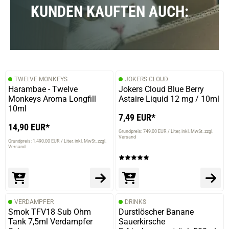
KUNDEN KAUFTEN AUCH:
TWELVE MONKEYS
JOKERS CLOUD
Harambae - Twelve
Jokers Cloud Blue Berry
Monkeys Aroma Longfill
Astaire Liquid 12 mg / 10ml
10ml
7,49 EUR*
14,90 EUR*
Grundpreis: 749,00 EUR / Liter
inkl. MwSt. zzgl.
Versand
Grundpreis: 1.490,00 EUR / Liter
inkl. MwSt. zzgl.
Versand
VERDAMPFER
DRINKS
Smok TFV18 Sub Ohm
Durstlöscher Banane
Tank 7,5ml Verdampfer
Sauerkirsche