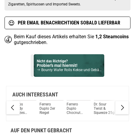
Zigaretten, Spirituosen und Imported Sweets.
PER EMAIL BENACHRICHTIGEN SOBALD LIEFERBAR
Beim Kauf dieses Artikels erhalten Sie
1,2
Steamcoins
gutgeschrieben.
Nicht das Richtige?
Probier's mal hiermit!
Bounty Wafer Rolls Kekse und Gebäck 12x 22,5g
Bock auf was Neues?
Check das mal!
Coca Cola Orange Cream 355ml Erfrischungsgetränk
AUCH INTERESSANT
Chaos
Ferrero
Ferrero
Dr. Sour
Bergen
Du willst Kröten sparen?
ope
Candy
Duplo 2er
Duplo
Twist &
Brownie
Schau mal hier!
y
Freezes
Riegel
Chocnut
Squeeze 25g
Cookies
Teslacigs Q 2,0ml 900mAh Pod System Kit Midnight Black
Crunchy
Riegel
126g
Sour Worms
50g
AUF DEN PUNKT GEBRACHT