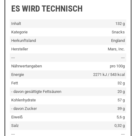
ES WIRD TECHNISCH
Inhalt
132 g
Kategorie
Snacks
Herkunftsland
England
Hersteller
Mars, Inc.
---
---
Nährwertangaben
pro 100g
Energie
2271 kJ / 543 kcal
Fett
32 g
- davon gesättigte Fettsäuren
20 g
Kohlenhydrate
57 g
- davon Zucker
39 g
Eiweiß
5,6 g
Salz
0,32 g
---
---