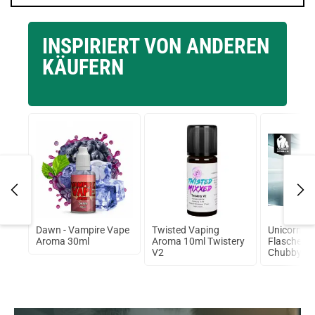
INSPIRIERT VON ANDEREN
KÄUFERN
Dawn - Vampire Vape
Twisted Vaping
Unicorn Si
Aroma 30ml
Aroma 10ml Twistery
Flasche 1
V2
Chubby Gor