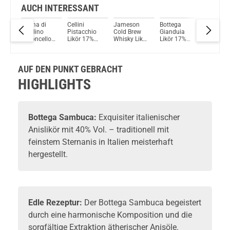
AUCH INTERESSANT
Crema di
Cellini
Jameson
Bottega
Bottega
Licellino
Pistacchio
Cold Brew
Gianduia
Pannaco
Limoncello
Likör 17%
Whisky Likör
Likör 17%
Likör 15
%
Likör 17%
Vol. 700ml
30% Vol.
Vol. 500ml
Vol. 50
Vol. 500ml
700ml
AUF DEN PUNKT GEBRACHT
HIGHLIGHTS
Bottega
Sambuca:
Exquisiter italienischer
Anislikör
mit 40% Vol. – traditionell mit
feinstem Sternanis in Italien meisterhaft
hergestellt.
Edle Rezeptur:
Der Bottega Sambuca begeistert
durch eine harmonische Komposition und die
sorgfältige Extraktion ätherischer Anisöle.