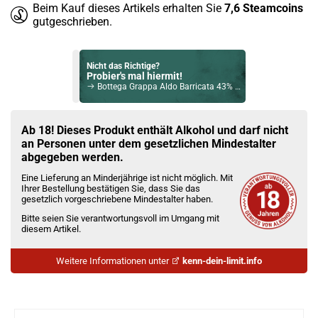
Beim Kauf dieses Artikels erhalten Sie
7,6
Steamcoins
gutgeschrieben.
Nicht das Richtige?
Probier's mal hiermit!
Bottega Grappa Aldo Barricata 43% Vol. 1L
Bock auf was Neues?
Check das mal!
Ab 18! Dieses Produkt enthält Alkohol und darf nicht
Tobermory 21 Jahre Single Malt Scotch Whisky 46,3% Vol. 700ml
an Personen unter dem gesetzlichen Mindestalter
abgegeben werden.
Du willst Kröten sparen?
Eine Lieferung an Minderjährige ist nicht möglich. Mit
Schau mal hier!
Ihrer Bestellung bestätigen Sie, dass Sie das
Vsticking VIY 1,8ml 750mAh Pod System Kit Blau
gesetzlich vorgeschriebene Mindestalter haben.
Bitte seien Sie verantwortungsvoll im Umgang mit
diesem Artikel.
Weitere Informationen unter
kenn-dein-limit.info