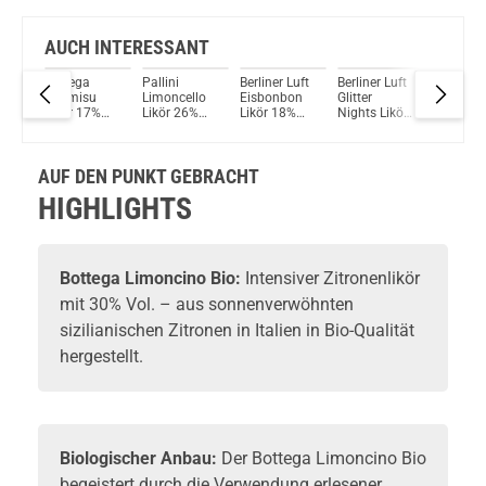
AUCH INTERESSANT
r
Bottega
Pallini
Berliner Luft
Berliner Luft
A.H. Riis
lon
Tiramisu
Limoncello
Eisbonbon
Glitter
Pharma
%
Likör 17%
Likör 26%
Likör 18%
Nights Likör
LIQUORI
ml
Vol. 500ml
Vol. 500ml
Vol. 700ml
18% Vol.
SHOT H
700ml
18% Vol.
700ml
AUF DEN PUNKT GEBRACHT
HIGHLIGHTS
Bottega
Limoncino Bio:
Intensiver
Zitronenlikör
mit 30% Vol. – aus sonnenverwöhnten
sizilianischen Zitronen in Italien in Bio-Qualität
hergestellt.
Biologischer Anbau:
Der Bottega Limoncino Bio
begeistert durch die Verwendung erlesener