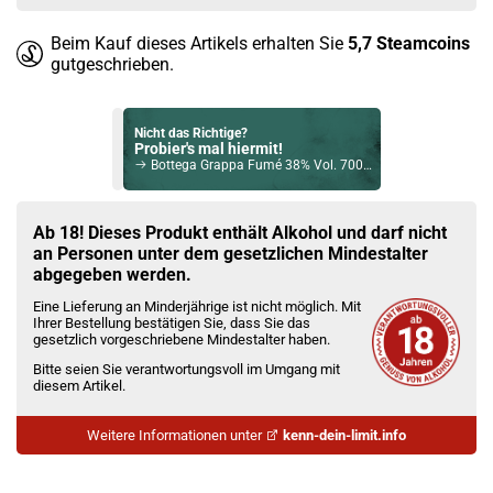
Beim Kauf dieses Artikels erhalten Sie
5,7
Steamcoins
gutgeschrieben.
Nicht das Richtige?
Probier's mal hiermit!
Bottega Grappa Fumé 38% Vol. 700ml
Bock auf was Neues?
Check das mal!
Ab 18! Dieses Produkt enthält Alkohol und darf nicht
Maison Routin 1883 Bubble Gum Sirup 1000ml
an Personen unter dem gesetzlichen Mindestalter
abgegeben werden.
Du willst Kröten sparen?
Eine Lieferung an Minderjährige ist nicht möglich. Mit
Schau mal hier!
Ihrer Bestellung bestätigen Sie, dass Sie das
Hellvape Grimm 3ml 1200mAh Pod Kit Resin Schwarz
gesetzlich vorgeschriebene Mindestalter haben.
Bitte seien Sie verantwortungsvoll im Umgang mit
diesem Artikel.
Weitere Informationen unter
kenn-dein-limit.info