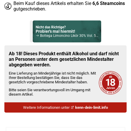
Beim Kauf dieses Artikels erhalten Sie
6,6
Steamcoins
gutgeschrieben.
Nicht das Richtige?
Probier's mal hiermit!
Bottega Limoncino Likör 30% Vol. 500ml
Bock auf was Neues?
Check das mal!
Ab 18! Dieses Produkt enthält Alkohol und darf nicht
Flor de Cana Rum 7 Jahre Gran Reserva 40% Vol. 700ml
an Personen unter dem gesetzlichen Mindestalter
abgegeben werden.
Du willst Kröten sparen?
Eine Lieferung an Minderjährige ist nicht möglich. Mit
Schau mal hier!
Ihrer Bestellung bestätigen Sie, dass Sie das
Vozol Whiz 40 Watt 4ml 1200mAh Pod System Kit Tide
gesetzlich vorgeschriebene Mindestalter haben.
Bitte seien Sie verantwortungsvoll im Umgang mit
diesem Artikel.
Weitere Informationen unter
kenn-dein-limit.info