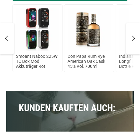
S3
Smoant Naboo 225W
Don Papa Rum Rye
Indiana T
t
TC Box Mod
American Oak Cask
Longfill A
Akkuträger Rot
45% Vol. 700ml
Bottle Fla
KUNDEN KAUFTEN AUCH: