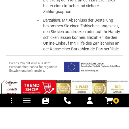
bietet eine einfache und sichere
Zahlungsoption.
Barzahlen:
Mit Abschluss der Bestellung
bekommen Sie einen Zahlschein angezeigt,
den Sie sich ausdrucken oder auf Ihr Handy
schicken lassen können. Bezahlen Sie den
Online-Einkauf mit Hilfe des Zahlscheins an
der Kasse einer Barzahlen.de-Partnerfiliale.
Dieses Projekt wird aus dem
Europäischen Fonds für regionale
Entwicklung kofinanziert.
tomaten
fer- und Versandkosten
0
© 2015-2026 PB-ViGoods GmbH
*Preise inkl. Mehrwertsteuer, zzgl.
Versandkosten
.