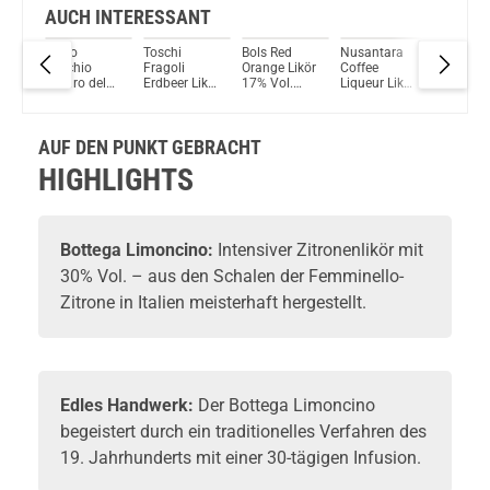
AUCH INTERESSANT
Caffo
Toschi
Bols Red
Nusantara
Bols Cr
Vecchio
Fragoli
Orange Likör
Coffee
de Cassi
%
Amaro del
Erdbeer Likör
17% Vol.
Liqueur Likör
Likör 17
ml
Capo Likör
24% Vol.
700ml
18% Vol.
Vol. 70
35% Vol.
700ml
700ml
700ml
AUF DEN PUNKT GEBRACHT
HIGHLIGHTS
Bottega
Limoncino:
Intensiver
Zitronenlikör
mit
30% Vol. – aus den Schalen der Femminello-
Zitrone in Italien meisterhaft hergestellt.
Edles Handwerk:
Der Bottega Limoncino
begeistert durch ein traditionelles Verfahren des
19. Jahrhunderts mit einer 30-tägigen Infusion.