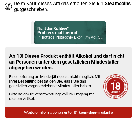
Beim Kauf dieses Artikels erhalten Sie
6,1
Steamcoins
gutgeschrieben.
Nicht das Richtige?
Probier's mal hiermit!
Bottega Pistacchio Likör 17% Vol. 500ml
Bock auf was Neues?
Check das mal!
Ab 18! Dieses Produkt enthält Alkohol und darf nicht
Gin Sul Saudade – Fenster zum Süden Geschenkset 43% Vol. 500ml
an Personen unter dem gesetzlichen Mindestalter
abgegeben werden.
Du willst Kröten sparen?
Eine Lieferung an Minderjährige ist nicht möglich. Mit
Schau mal hier!
Ihrer Bestellung bestätigen Sie, dass Sie das
OVNS JC02 1ml 650mAh Pod System Kit Milky Way
gesetzlich vorgeschriebene Mindestalter haben.
Bitte seien Sie verantwortungsvoll im Umgang mit
diesem Artikel.
Weitere Informationen unter
kenn-dein-limit.info