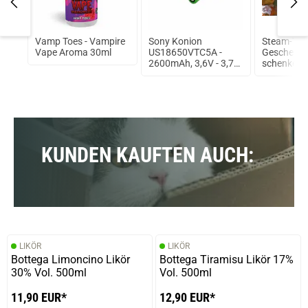
Vamp Toes - Vampire
Sony Konion
Steam-Tim
RTA
Vape Aroma 30ml
US18650VTC5A -
Geschenkg
2600mAh, 3,6V - 3,7V
schenken S
Flat Top 35A
ungeschützt
KUNDEN KAUFTEN AUCH:
LIKÖR
LIKÖR
Bottega Limoncino Likör
Bottega Tiramisu Likör 17%
30% Vol. 500ml
Vol. 500ml
11,90 EUR*
12,90 EUR*