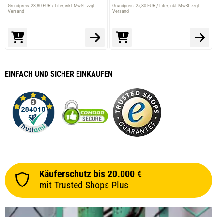
Grundpreis: 23,80 EUR / Liter
inkl. MwSt. zzgl.
Grundpreis: 25,80 EUR / Liter
inkl. MwSt. zzgl.
Versand
Versand
EINFACH
UND SICHER
EINKAUFEN
Käuferschutz bis 20.000 €
mit Trusted Shops Plus