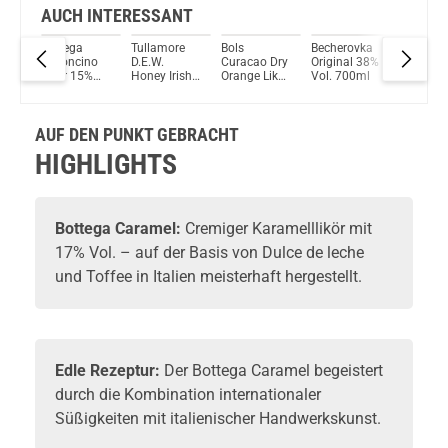
AUCH INTERESSANT
n
Bottega
Tullamore
Bols
Becherovka
De Kuyp
Limoncino
D.E.W.
Curacao Dry
Original 38%
Passionf
r
Likör 15%
Honey Irish
Orange Likör
Vol. 700ml
Likör 15
l.
Vol. 500ml
Whiskey
24% Vol.
Vol. 70
Likör 35%
700ml
Vol. 700ml
AUF DEN PUNKT GEBRACHT
HIGHLIGHTS
Bottega
Caramel:
Cremiger
Karamelllikör
mit
17% Vol. – auf der Basis von Dulce de leche
und Toffee in Italien meisterhaft hergestellt.
Edle Rezeptur:
Der Bottega Caramel begeistert
durch die Kombination internationaler
Süßigkeiten mit italienischer Handwerkskunst.