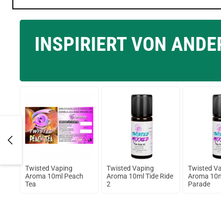
INSPIRIERT VON AND
 4,5
Twisted Vaping
Twisted Vaping
Twisted V
ber
Aroma 10ml Peach
Aroma 10ml Tide Ride
Aroma 10m
Tea
2
Parade