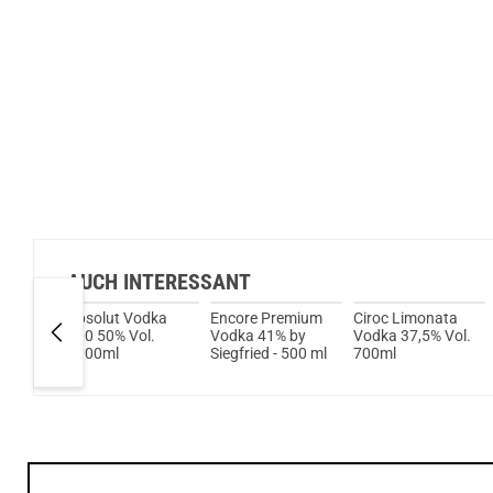
AUCH INTERESSANT
Absolut Vodka
Encore Premium
Ciroc Limonata
100 50% Vol.
Vodka 41% by
Vodka 37,5% Vol.
n x
1000ml
Siegfried - 500 ml
700ml
Vol.