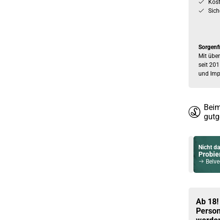
Kos
Sich
Sorgenf
Mit über
seit 201
und Imp
Beim
gutg
Nicht da
Probier
Belved
Du willst 
Schau ma
Vsticking 
Ab 18!
Person