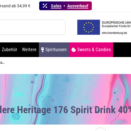
ersand ab 34,99 €
Sales
Ausverkauf
Zubehör
Weitere
Spirituosen
Sweets & Candies
Belvedere Heritage 176 Spirit Drink 40% Vol. 700ml
dere Heritage 176 Spirit Drink 4