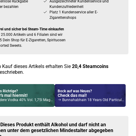
tenlose Rückgabe
Ausgezeichneter Kundenservice und
er bezahlen
Kundenzufriedenheit
Platz 1 Kundenservice aller E-
Zigarettenshops
rei und sicher bei Steam-Time einkaufen
 25.000 Artikeln und 6 Filialen sind wir
5 Dein Shop für E-Zigaretten, Spirituosen
orted Sweets.
 Kauf dieses Artikels erhalten Sie
20,4
Steamcoins
eschrieben.
s Richtige?
Bock auf was Neues?
's mal hiermit!
Check das mal!
ere Vodka 40% Vol. 1,75l Magnum Plus
Bunnahabhain 18 Years Old Particular Moine Islay Single Malt Scotch Whisky 48,4% Vol. 700ml
Kröten sparen?
l hier!
VIY 1,8ml 750mAh Pod System Kit Gunmetal
 Dieses Produkt enthält Alkohol und darf nicht an
en unter dem gesetzlichen Mindestalter abgegeben