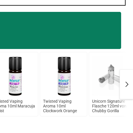
isted Vaping
Twisted Vaping
Unicorn Signature
oma 10ml Maracuja
Aroma 10ml
Flasche 120ml von
ist
Clockwork Orange
Chubby Gorilla