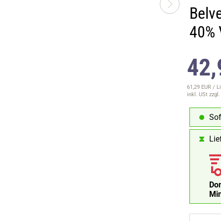
Belve
40% 
42,
61,29 EUR / Li
inkl. USt
zzgl
Sof
Lie
Don
Mi