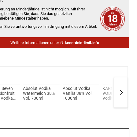
n.
erung an Minderjährige ist nicht möglich. Mit Ihrer
ng bestätigen Sie, dass Sie das gesetzlich
riebene Mindestalter haben.
ien Sie verantwortungsvoll im Umgang mit diesem Artikel.
Weitere Informationen unter
kenn-dein-limit.info
 Seven
Absolut Vodka
Absolut Vodka
KARNEVAL
ionfruit
Watermelon 38%
Vanilia 38% Vol.
VODKA Premium
a Vodka
Vol. 700ml
1000ml
Vodka 40% Vol.
ml
500ml