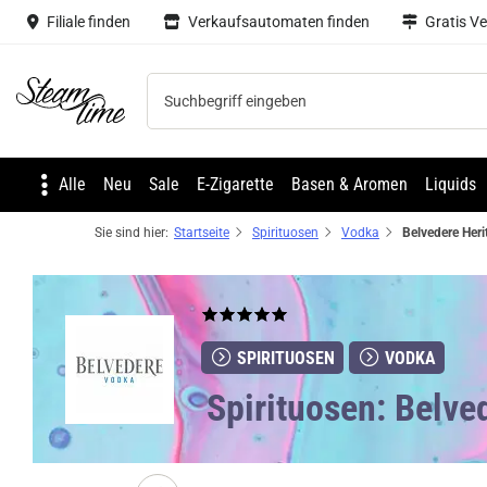
Filiale finden
Verkaufsautomaten finden
Gratis V
Steam time
Alle
Neu
Sale
E-Zigarette
Basen & Aromen
Liquids
Sie sind hier:
Startseite
Spirituosen
Vodka
SPIRITUOSEN
VODKA
Spirituosen: Belve