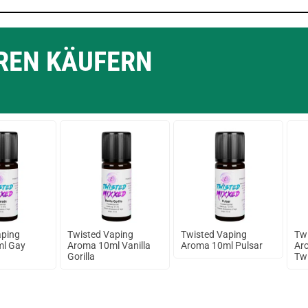
EREN KÄUFERN
aping
Twisted Vaping
Twisted Vaping
Tw
l Gay
Aroma 10ml Vanilla
Aroma 10ml Pulsar
Ar
Gorilla
Tw