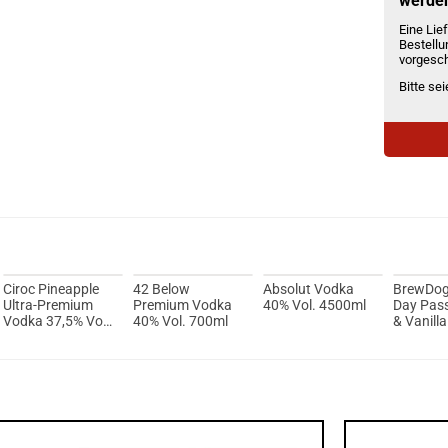
werde
Eine Lief
Bestellu
vorgesch
Bitte se
Ciroc Pineapple
42 Below
Absolut Vodka
BrewDog
Ultra-Premium
Premium Vodka
40% Vol. 4500ml
Day Pass
Vodka 37,5% Vol.
40% Vol. 700ml
& Vanill
700ml
40% 700