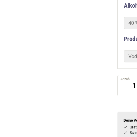
Alkoh
40 
Prod
Vod
Anzahl
Deine Vo
Grat
Schn