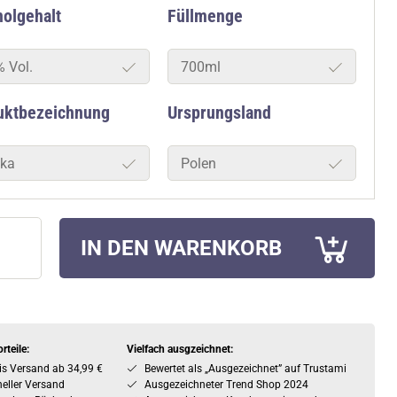
olgehalt
Füllmenge
% Vol.
700ml
uktbezeichnung
Ursprungsland
ka
Polen
IN DEN WARENKORB
rteile:
Vielfach ausgzeichnet:
is Versand ab 34,99 €
Bewertet als „Ausgezeichnet” auf Trustami
eller Versand
Ausgezeichneter Trend Shop 2024