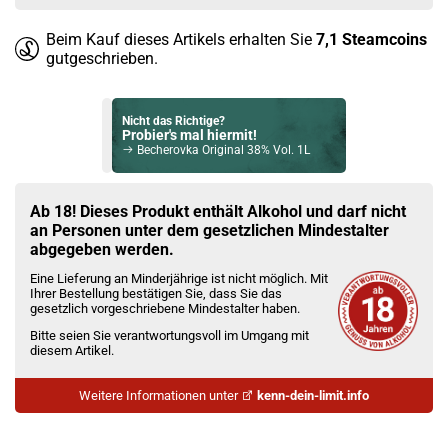
Beim Kauf dieses Artikels erhalten Sie
7,1
Steamcoins
gutgeschrieben.
Nicht das Richtige?
Probier's mal hiermit!
Becherovka Original 38% Vol. 1L
Bock auf was Neues?
Check das mal!
Ab 18! Dieses Produkt enthält Alkohol und darf nicht
Don Papa Rum Masskara 40.0% Vol. 700ml
an Personen unter dem gesetzlichen Mindestalter
abgegeben werden.
Du willst Kröten sparen?
Eine Lieferung an Minderjährige ist nicht möglich. Mit
Schau mal hier!
Ihrer Bestellung bestätigen Sie, dass Sie das
Asvape Touch Pod System 1,5ml 500mAh Kit Gold
gesetzlich vorgeschriebene Mindestalter haben.
Bitte seien Sie verantwortungsvoll im Umgang mit
diesem Artikel.
Weitere Informationen unter
kenn-dein-limit.info