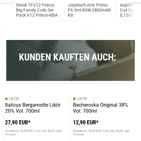
Smok TFV12 Prince
Joyetech eVic Primo
Aspire Pr
Big Family Coils 3er
Fit 3ml 80W 2800mAh
Coil Serie 
Pack V12 Prince-RBA
Kit
0,15Ohm
KUNDEN KAUFTEN AUCH:
LIKÖR
LIKÖR
Italicus Bergamotte Likör
Becherovka Original 38%
20% Vol. 700ml
Vol. 700ml
27,90 EUR*
12,90 EUR*
Grundpreis: 39,86 EUR / Liter
inkl. MwSt. zzgl.
Grundpreis: 18,43 EUR / Liter
inkl. MwSt. zzgl.
Versand
Versand