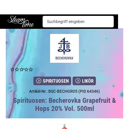
Spirituosen
Likör
Becherovka Grapefruit & Hops 20% Vol. 500ml
Steam time
SPIRITUOSEN
LIKÖR
Artikel-Nr.: BSC-BECHGR05 (PID 64346)
Spirituosen: Becherovka Grapefruit &
Hops 20% Vol. 500ml