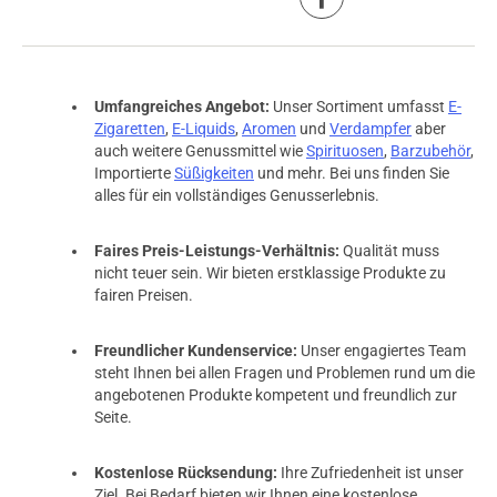
Umfangreiches Angebot:
Unser Sortiment umfasst
E-
Zigaretten
,
E-Liquids
,
Aromen
und
Verdampfer
aber
auch weitere Genussmittel wie
Spirituosen
,
Barzubehör
,
Importierte
Süßigkeiten
und mehr. Bei uns finden Sie
alles für ein vollständiges Genusserlebnis.
Faires Preis-Leistungs-Verhältnis:
Qualität muss
nicht teuer sein. Wir bieten erstklassige Produkte zu
fairen Preisen.
Freundlicher Kundenservice:
Unser engagiertes Team
steht Ihnen bei allen Fragen und Problemen rund um die
angebotenen Produkte kompetent und freundlich zur
Seite.
Kostenlose Rücksendung:
Ihre Zufriedenheit ist unser
Ziel. Bei Bedarf bieten wir Ihnen eine kostenlose