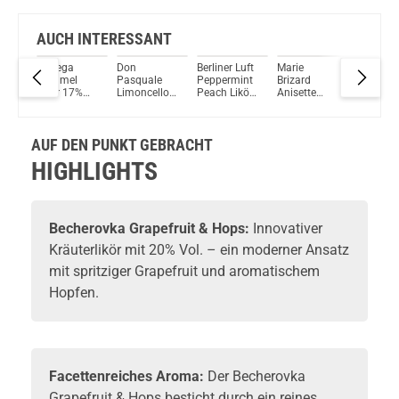
AUCH INTERESSANT
Bottega
Don
Berliner Luft
Marie
Bottega
tchen
Caramel
Pasquale
Peppermint
Brizard
Bacur Gi
%
Likör 17%
Limoncello
Peach Likör
Anisette
40% Vol.
ml
Vol. 500ml
Likör 30%
18% Vol.
Likör 25%
500ml
Vol. 700ml
700ml
Vol. 700ml
AUF DEN PUNKT GEBRACHT
HIGHLIGHTS
Becherovka
Grapefruit & Hops:
Innovativer
Kräuterlikör
mit 20% Vol. – ein moderner Ansatz
mit spritziger Grapefruit und aromatischem
Hopfen.
Facettenreiches Aroma:
Der Becherovka
Grapefruit & Hops besticht durch ein reines