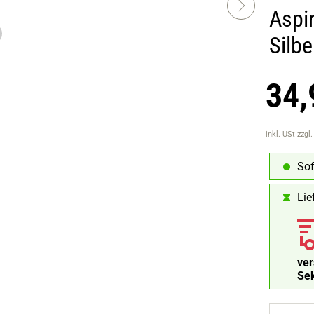
Aspi
Silbe
34,
inkl. USt
zzgl
Sof
Lie
ve
Se