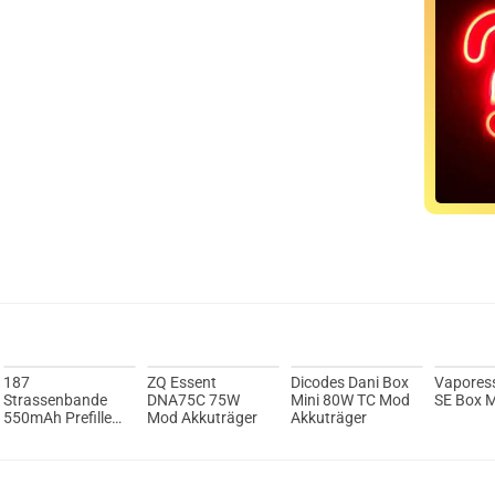
187
ZQ Essent
Dicodes Dani Box
Vapores
Strassenbande
DNA75C 75W
Mini 80W TC Mod
SE Box 
550mAh Prefilled
Mod Akkuträger
Akkuträger
Pod System Mod