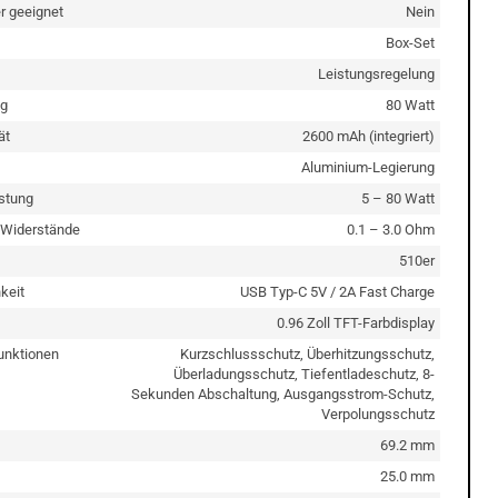
er geeignet
Nein
Box-Set
Leistungsregelung
ng
80 Watt
ät
2600 mAh (integriert)
Aluminium-Legierung
stung
5 – 80 Watt
 Widerstände
0.1 – 3.0 Ohm
510er
keit
USB Typ-C 5V / 2A Fast Charge
0.96 Zoll TFT-Farbdisplay
unktionen
Kurzschlussschutz, Überhitzungsschutz,
Überladungsschutz, Tiefentladeschutz, 8-
Sekunden Abschaltung, Ausgangsstrom-Schutz,
Verpolungsschutz
69.2 mm
25.0 mm