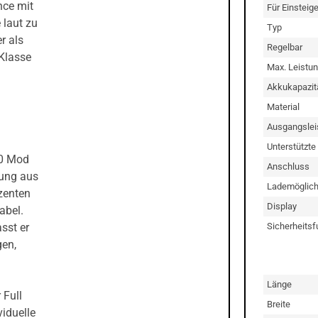
nce mit
Für Einsteig
 laut zu
Typ
r als
Regelbar
Klasse
Max. Leistu
Akkukapazit
Material
Ausgangslei
Unterstützte
80 Mod
Anschluss
hung aus
Lademöglich
zenten
Display
abel.
Sicherheitsf
sst er
gen,
Länge
 Full
Breite
viduelle