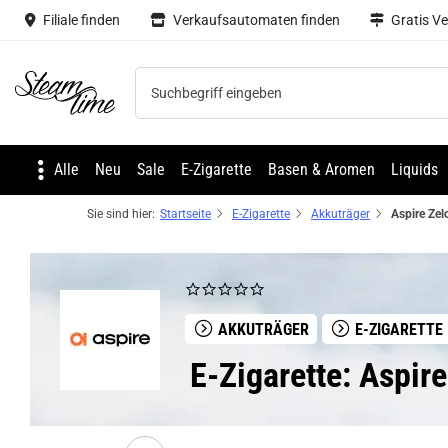
Filiale finden
Verkaufsautomaten finden
Gratis V
Steam time
Alle
Neu
Sale
E-Zigarette
Basen & Aromen
Liquids
Sie sind hier:
Startseite
E-Zigarette
Akkuträger
AKKUTRÄGER
E-ZIGARETTE
E-Zigarette: Aspi