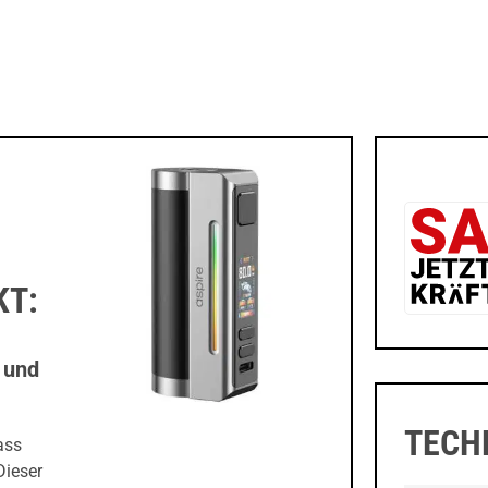
KT:
 und
TECH
ass
Dieser