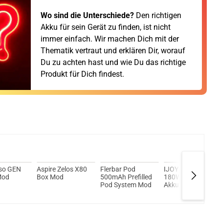
Wo sind die Unterschiede?
Den richtigen
Akku für sein Gerät zu finden, ist nicht
immer einfach. Wir machen Dich mit der
Thematik vertraut und erklären Dir, worauf
Du zu achten hast und wie Du das richtige
Produkt für Dich findest.
so GEN
Aspire Zelos X80
Flerbar Pod
IJOY Captain 2
Mod
Box Mod
500mAh Prefilled
180W Box Mod
Pod System Mod
Akkuträger