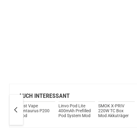
AUCH INTERESSANT
i80
Lost Vape
Linvo Pod Lite
SMOK X-PRIV
od
Centaurus P200
400mAh Prefilled
220W TC Box
Mod
Pod System Mod
Mod Akkuträger