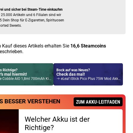
rei und sicher bei Steam-Time einkaufen
 25.000 Artikeln und 6 Filialen sind wir
5 Dein Shop für E-Zigaretten, Spirituosen
orted Sweets.
 Kauf dieses Artikels erhalten Sie
16,6
Steamcoins
eschrieben.
s Richtige?
Bock auf was Neues?
's mal hiermit!
Check das mal!
 Cobble AIO 1,8ml 700mAh Kit Wood
eLeaf iStick Pico Plus 75W Mod Akkuträger Schwarz
Kröten sparen?
l hier!
S BESSER VERSTEHEN
 40 Watt 4ml 1200mAh Pod System Kit Tide
ZUM AKKU-LEITFADEN
Welcher Akku ist der
Richtige?