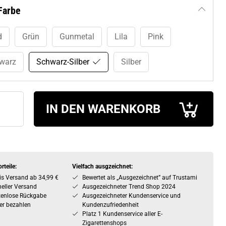
Farbe
d
Grün
Gunmetal
Lila
Pink
warz
Schwarz-Silber
Silber
IN DEN WARENKORB
rteile:
Vielfach ausgzeichnet:
is Versand ab 34,99 €
Bewertet als „Ausgezeichnet” auf Trustami
eller Versand
Ausgezeichneter Trend Shop 2024
tenlose Rückgabe
Ausgezeichneter Kundenservice und
er bezahlen
Kundenzufriedenheit
Platz 1 Kundenservice aller E-
Zigarettenshops