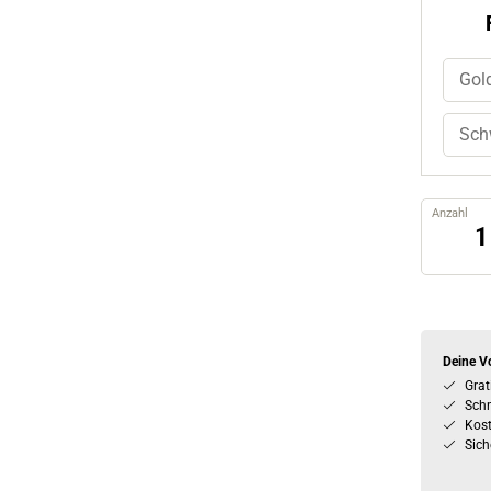
Gol
Sch
Anzahl
Deine Vo
Grat
Schn
Kos
Sich