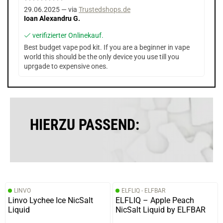
29.06.2025 — via
Trustedshops.de
Ioan Alexandru G.
verifizierter Onlinekauf.
Best budget vape pod kit. If you are a beginner in vape
world this should be the only device you use till you
uprgade to expensive ones.
HIERZU PASSEND:
LINVO
ELFLIQ - ELFBAR
Linvo Lychee Ice NicSalt
ELFLIQ – Apple Peach
Liquid
NicSalt Liquid by ELFBAR