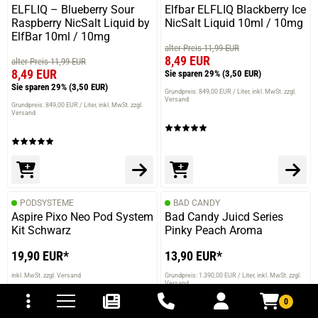
ELFLIQ – Blueberry Sour
Elfbar ELFLIQ Blackberry Ice
Raspberry NicSalt Liquid by
NicSalt Liquid 10ml / 10mg
ElfBar 10ml / 10mg
alter Preis 11,99 EUR
8,49 EUR
alter Preis 11,99 EUR
8,49 EUR
Sie sparen 29%
(3,50 EUR)
Sie sparen 29%
(3,50 EUR)
Grundpreis: 849,00 EUR / Liter
inkl. MwSt. zzgl.
Versand
Grundpreis: 849,00 EUR / Liter
inkl. MwSt. zzgl.
Versand
PODSYSTEME
BAD CANDY
Aspire Pixo Neo Pod System
Bad Candy Juicd Series
Kit Schwarz
Pinky Peach Aroma
19,90 EUR*
13,90 EUR*
tomaten
fer- und Versandkosten
inkl. MwSt. zzgl. Versand
Grundpreis: 1.390,00 EUR / Liter
inkl. MwSt. zzgl.
Versand
0