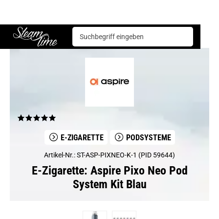
E-Zigarette
Podsysteme
Aspire Pixo Neo Pod System Kit Blau
Steam time
E-ZIGARETTE
PODSYSTEME
Artikel-Nr.: ST-ASP-PIXNEO-K-1 (PID 59644)
E-Zigarette: Aspire Pixo Neo Pod
System Kit Blau