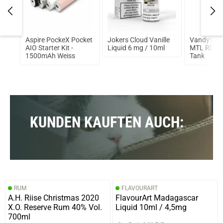
ker
Aspire PockeX Pocket
Jokers Cloud Vanille
VandyVape
A
AIO Starter Kit -
Liquid 6 mg / 10ml
MTL RDA 
1500mAh Weiss
Tank
KUNDEN KAUFTEN AUCH:
RUM
FLAVOURART
A.H. Riise Christmas 2020
FlavourArt Madagascar
X.O. Reserve Rum 40% Vol.
Liquid 10ml / 4,5mg
700ml