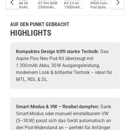
Du willst Kröten sparen?
Obelisk 60
GT 5ml 80W
Kit 3,5 ml
XROS Cube
Lite Pod
Schau mal hier!
d
2200mAh
2500mAh
1500mAh
Pod System
System K
Innokin Trine Pod System Kit Rot
60Watt 4ml
Pod System
Pod System
Kit
Pod System
Kit
Kit
Kit
AUF DEN PUNKT GEBRACHT
HIGHLIGHTS
Kompaktes Design trifft starke Technik:
Das
Aspire Pixo Neo Pod Kit überzeugt mit
1.300 mAh Akku, 30 W Ausgangsleistung,
modernem Look & brillanter Technik – ideal für
MTL, RDL & DL.
Smart-Modus & VW – flexibel dampfen:
Dank
Smart-Modus oder manuell einstellbarem VW
(5–30 W) passt sich das Gerät automatisch an
den Pod-Widerstand an – perfekt für Anfänger