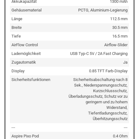
Akkukapazität
1300 mAh
Gehäusematerial
PCTG, Aluminium-Legierung
Länge
112.5 mm
Breite
30.5 mm
Tiefe
16.5 mm
AirFlow Control
Airflow-Slider
Lademöglichkeit
USB Typ-C 5V / 2A Fast Charging
Zugautomatik
Ja
Display
0.85 TFT Farb-Display
Sicherheitsfunktionen
Sicherheitsabschaltung nach 8
Sek., Niederspannungsschutz,
Kurzschlussschutz,
Überladungsschutz, Schutz vor zu
geringem und zu hohem
Widerstand,
Tiefentladungsschutz,
Überhitzungsschutz
---
---
Aspire Pixo Pod
0.4 Ohm