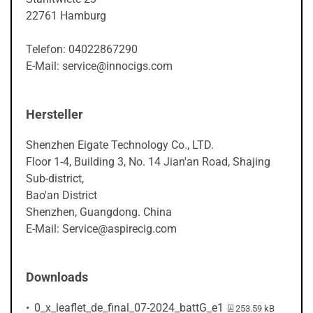
22761 Hamburg
Telefon: 04022867290
E-Mail: service@innocigs.com
Hersteller
Shenzhen Eigate Technology Co., LTD.
Floor 1-4, Building 3, No. 14 Jian'an Road, Shajing
Sub-district,
Bao'an District
Shenzhen, Guangdong. China
E-Mail: Service@aspirecig.com
Downloads
PDF-Datei:
0_x_leaflet_de_final_07-2024_battG_e1
253.59 kB