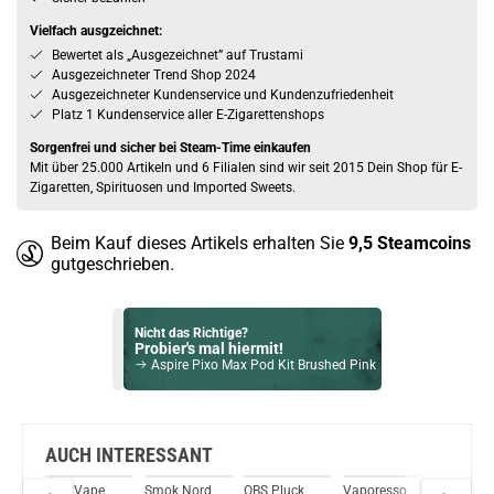
Vielfach ausgzeichnet:
Bewertet als „Ausgezeichnet” auf Trustami
Ausgezeichneter Trend Shop 2024
Ausgezeichneter Kundenservice und Kundenzufriedenheit
Platz 1 Kundenservice aller E-Zigarettenshops
Sorgenfrei und sicher bei Steam-Time einkaufen
Mit über 25.000 Artikeln und 6 Filialen sind wir seit 2015 Dein Shop für E-
Zigaretten, Spirituosen und Imported Sweets.
Beim Kauf dieses Artikels erhalten Sie
9,5
Steamcoins
gutgeschrieben.
Nicht das Richtige?
Probier's mal hiermit!
Aspire Pixo Max Pod Kit Brushed Pink
Bock auf was Neues?
Check das mal!
Joyetech eRoll Slim Pro PCC Full Kit Schwarz
AUCH INTERESSANT
vata
GeekVape
Smok Nord
OBS Pluck
Vaporesso
Eleaf iVe