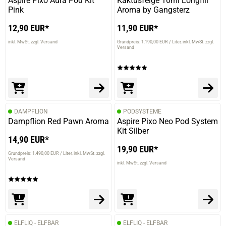
Aspire Pixo Aura Pod Kit
Kaktusfeige 10ml Longfill
Pink
Aroma by Gangsterz
12,90 EUR*
11,90 EUR*
inkl. MwSt. zzgl. Versand
Grundpreis: 1.190,00 EUR / Liter
inkl. MwSt. zzgl.
Versand
DAMPFLION
PODSYSTEME
Dampflion Red Pawn Aroma
Aspire Pixo Neo Pod System
Kit Silber
14,90 EUR*
19,90 EUR*
Grundpreis: 1.490,00 EUR / Liter
inkl. MwSt. zzgl.
Versand
inkl. MwSt. zzgl. Versand
ELFLIQ - ELFBAR
ELFLIQ - ELFBAR