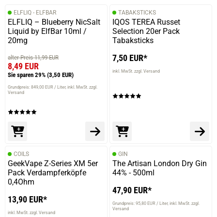
ELFLIQ - ELFBAR
TABAKSTICKS
ELFLIQ – Blueberry NicSalt
IQOS TEREA Russet
Liquid by ElfBar 10ml /
Selection 20er Pack
20mg
Tabaksticks
7,50 EUR*
alter Preis 11,99 EUR
8,49 EUR
inkl. MwSt. zzgl. Versand
Sie sparen 29%
(3,50 EUR)
Grundpreis: 849,00 EUR / Liter
inkl. MwSt. zzgl.
Versand
COILS
GIN
GeekVape Z-Series XM 5er
The Artisan London Dry Gin
Pack Verdampferköpfe
44% - 500ml
0,4Ohm
47,90 EUR*
13,90 EUR*
Grundpreis: 95,80 EUR / Liter
inkl. MwSt. zzgl.
Versand
inkl. MwSt. zzgl. Versand