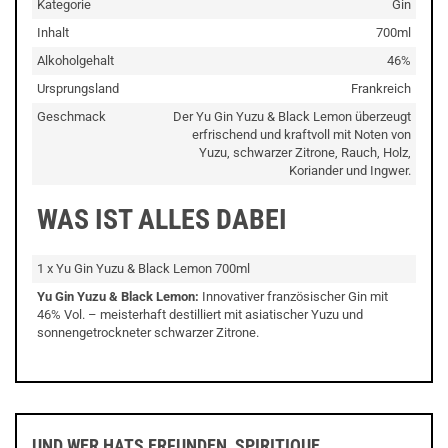
Kategorie
Gin
Inhalt
700ml
Alkoholgehalt
46%
Ursprungsland
Frankreich
Geschmack
Der Yu Gin Yuzu & Black Lemon überzeugt
erfrischend und kraftvoll mit Noten von
Yuzu, schwarzer Zitrone, Rauch, Holz,
Koriander und Ingwer.
WAS IST ALLES DABEI
1 x Yu Gin Yuzu & Black Lemon 700ml
Yu Gin
Yuzu & Black Lemon:
Innovativer französischer
Gin
mit
46% Vol. – meisterhaft destilliert mit asiatischer Yuzu und
sonnengetrockneter schwarzer Zitrone.
UND WER HATS ERFUNDEN, SPIRITIQUE