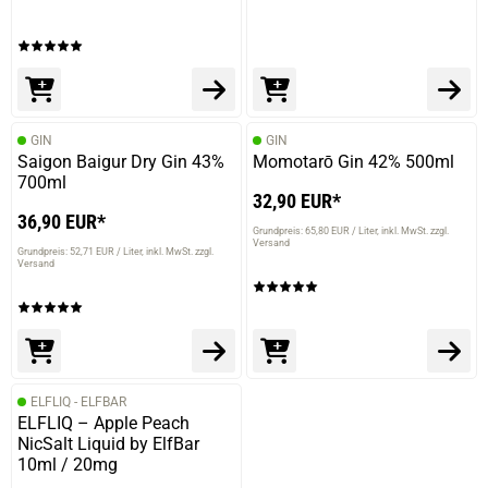
GIN
GIN
Saigon Baigur Dry Gin 43%
Momotarō Gin 42% 500ml
700ml
32,90 EUR*
36,90 EUR*
Grundpreis: 65,80 EUR / Liter
inkl. MwSt. zzgl.
Versand
Grundpreis: 52,71 EUR / Liter
inkl. MwSt. zzgl.
Versand
ELFLIQ - ELFBAR
ELFLIQ – Apple Peach
NicSalt Liquid by ElfBar
10ml / 20mg