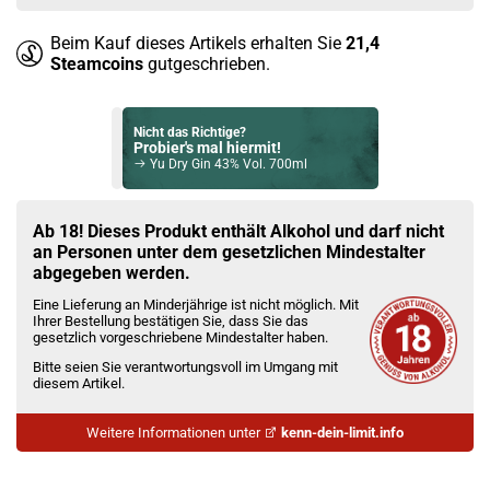
Beim Kauf dieses Artikels erhalten Sie
21,4
Steamcoins
gutgeschrieben.
Nicht das Richtige?
Probier's mal hiermit!
Yu Dry Gin 43% Vol. 700ml
Bock auf was Neues?
Check das mal!
Ab 18! Dieses Produkt enthält Alkohol und darf nicht
1883 Refresher Mix Watermelon Cucumber & Mint Sirup 1L
an Personen unter dem gesetzlichen Mindestalter
abgegeben werden.
Du willst Kröten sparen?
Eine Lieferung an Minderjährige ist nicht möglich. Mit
Schau mal hier!
Ihrer Bestellung bestätigen Sie, dass Sie das
Dovpo Ayce Pro Pod System Kit Silber
gesetzlich vorgeschriebene Mindestalter haben.
Bitte seien Sie verantwortungsvoll im Umgang mit
diesem Artikel.
Weitere Informationen unter
kenn-dein-limit.info