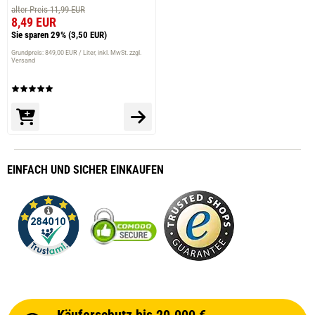
alter Preis 11,99 EUR
8,49 EUR
Sie sparen 29%
(3,50 EUR)
Grundpreis: 849,00 EUR / Liter
inkl. MwSt. zzgl.
Versand
EINFACH
UND SICHER
EINKAUFEN