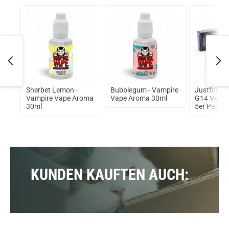
l
Sherbet Lemon -
Bubblegum - Vampire
Justfog c1
 Big
Vampire Vape Aroma
Vape Aroma 30ml
G14 Verda
30ml
5er Pack
KUNDEN KAUFTEN AUCH: