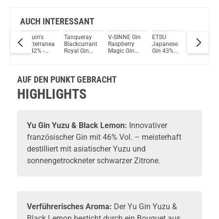
AUCH INTERESSANT
n
Tarquin's
Tanqueray
V-SINNE Gin
ETSU
Kyrö Pin
Mediterranean
Blackcurrant
Raspberry
Japanese
Gin 38,2
Gin 42% -
Royal Gin
Magic Gin
Gin 43%
500 ml
t
700ml
41,3% Vol.
40%Vol.
700ml
700ml
500ml
er
AUF DEN PUNKT GEBRACHT
HIGHLIGHTS
Yu Gin
Yuzu & Black Lemon:
Innovativer
französischer
Gin
mit 46% Vol. – meisterhaft
destilliert mit asiatischer Yuzu und
sonnengetrockneter schwarzer Zitrone.
Verführerisches Aroma:
Der Yu Gin Yuzu &
Black Lemon besticht durch ein Bouquet aus