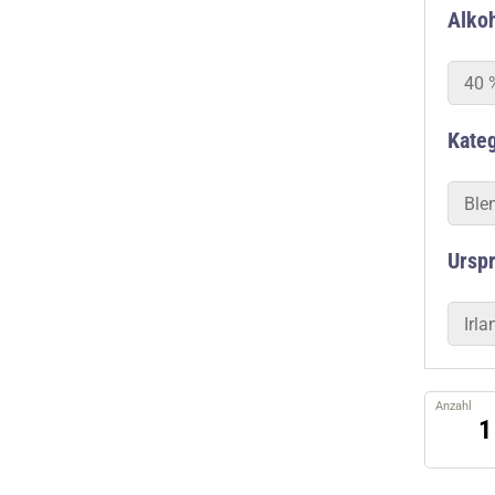
Alkoh
40 
Kate
Ble
Ursp
Irla
Anzahl