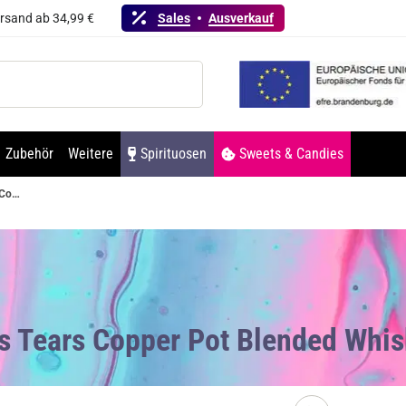
ersand ab 34,99 €
Sales
Ausverkauf
Zubehör
Weitere
Spirituosen
Sweets & Candies
Writers Tears Copper Pot Blended Whisky 40% Vol. 700ml
rs Tears Copper Pot Blended Whi