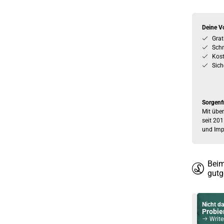
Deine Vo
Grat
Schn
Kos
Sich
Sorgenf
Mit über
seit 201
und Imp
Beim
gutg
Nicht da
Probier
Writer's T