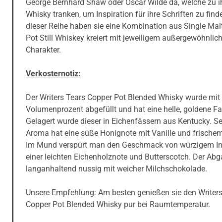
George Bernhard Shaw oder Oscar Wilde da, welche zu ih
Whisky tranken, um Inspiration für ihre Schriften zu find
dieser Reihe haben sie eine Kombination aus Single Mal
Pot Still Whiskey kreiert mit jeweiligem außergewöhnli
Charakter.
Verkosternotiz:
Der Writers Tears Copper Pot Blended Whisky wurde mit
Volumenprozent abgefüllt und hat eine helle, goldene Fa
Gelagert wurde dieser in Eichenfässern aus Kentucky. Se
Aroma hat eine süße Honignote mit Vanille und frischem
Im Mund verspürt man den Geschmack von würzigem In
einer leichten Eichenholznote und Butterscotch. Der Abg
langanhaltend nussig mit weicher Milchschokolade.
Unsere Empfehlung: Am besten genießen sie den Writers
Copper Pot Blended Whisky pur bei Raumtemperatur.