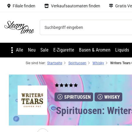
Filiale finden
Verkaufsautomaten finden
Gratis V
Steam time
Alle
Neu
Sale
E-Zigarette
Basen & Aromen
Liquids
Sie sind hier:
Startseite
Spirituosen
Whisky
SPIRITUOSEN
WHISKY
Spirituosen: Write