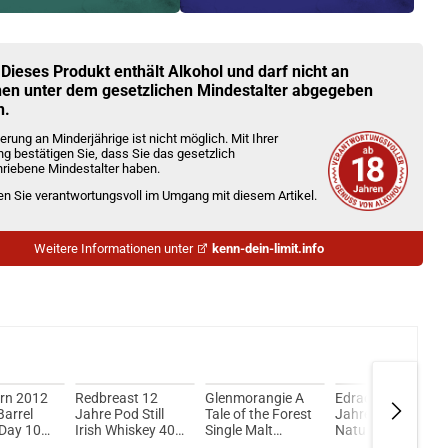
Kröten sparen?
l hier!
 1,4ml 350mAh Pod System Kit Grün
 Dieses Produkt enthält Alkohol und darf nicht an
en unter dem gesetzlichen Mindestalter abgegeben
n.
erung an Minderjährige ist nicht möglich. Mit Ihrer
ng bestätigen Sie, dass Sie das gesetzlich
riebene Mindestalter haben.
ien Sie verantwortungsvoll im Umgang mit diesem Artikel.
Weitere Informationen unter
kenn-dein-limit.info
irn 2012
Redbreast 12
Glenmorangie A
Edradour 11
Barrel
Jahre Pod Still
Tale of the Forest
Jahre 2013/2024
 Day 10
Irish Whiskey 40%
Single Malt
Natural Cask
ngle Malt
vol. 700ml
Scotch Whisky
Strength Single