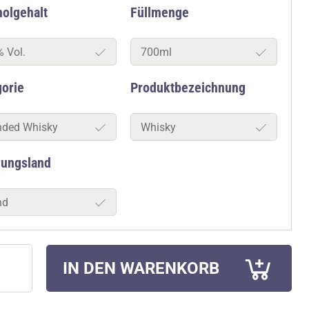
olgehalt
Füllmenge
% Vol.
700ml
gorie
Produktbezeichnung
nded Whisky
Whisky
rungsland
nd
IN DEN WARENKORB