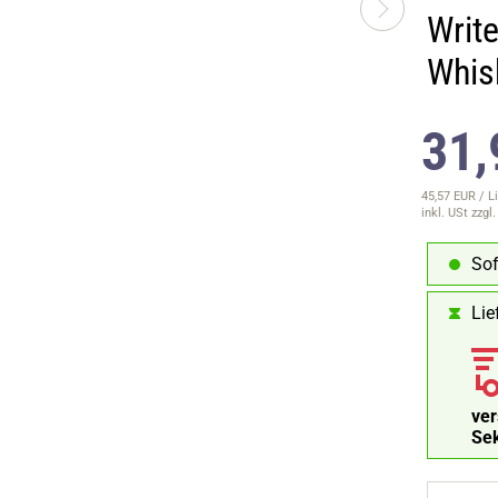
Writ
Whis
31,
45,57 EUR / Li
inkl. USt
zzgl
Sof
Lie
ve
Se