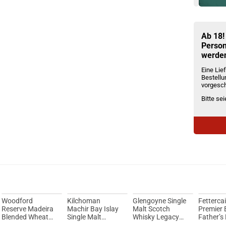
Du willst 
Schau ma
Ijoy Luna
Ab 18!
Person
werde
Eine Lief
Bestellu
vorgesch
Bitte se
Woodford
Kilchoman
Glengoyne Single
Fetterca
Reserve Madeira
Machir Bay Islay
Malt Scotch
Premier 
Blended Wheat
Single Malt
Whisky Legacy
Father’s
Whisky 45,2%
Scotch Whisky
Chapter Three
Jahre Si