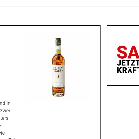
Vol. 700ml
46% Vol. 700ml
48% Vol. 700ml
Scotch 
46% Vol.
nd in
 zwei
ters
e
wie