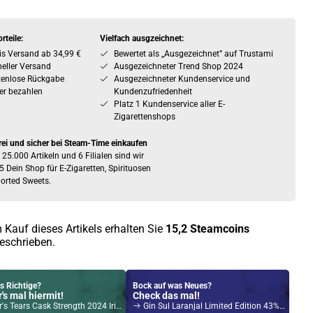
rteile:
Vielfach ausgzeichnet:
is Versand ab 34,99 €
Bewertet als „Ausgezeichnet” auf Trustami
eller Versand
Ausgezeichneter Trend Shop 2024
tenlose Rückgabe
Ausgezeichneter Kundenservice und
er bezahlen
Kundenzufriedenheit
Platz 1 Kundenservice aller E-
Zigarettenshops
rei und sicher bei Steam-Time einkaufen
 25.000 Artikeln und 6 Filialen sind wir
5 Dein Shop für E-Zigaretten, Spirituosen
orted Sweets.
 Kauf dieses Artikels erhalten Sie
15,2
Steamcoins
eschrieben.
s Richtige?
Bock auf was Neues?
's mal hiermit!
Check das mal!
ears Cask Strength 2024 Irish Whiskey 54,5% Vol. 700ml
Gin Sul Laranjal Limited Edition 43% Vol. 500ml