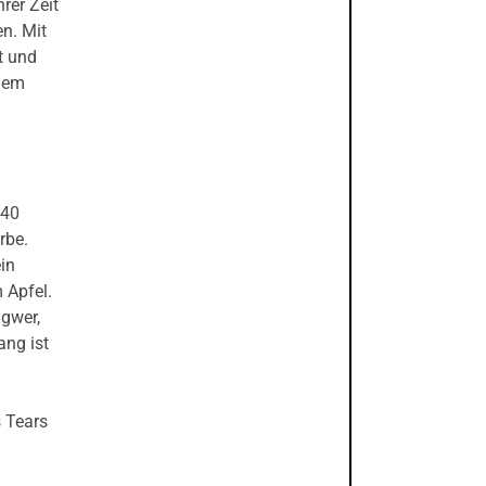
rer Zeit
en. Mit
t und
chem
 40
rbe.
in
 Apfel.
gwer,
ang ist
 Tears