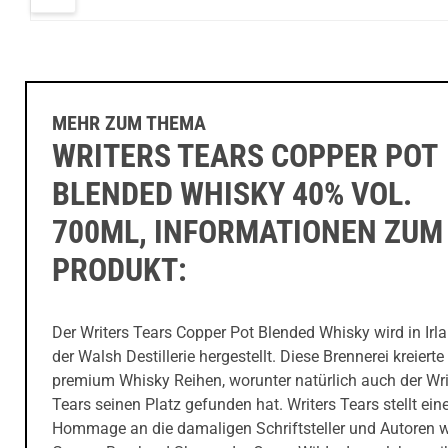
00ml
43% Vol. 700ml
Scotch Whisky
Whiskey 43,2%
54,4% Vol. 700ml
Vol.700ml
MEHR ZUM THEMA
WRITERS TEARS COPPER POT
BLENDED WHISKY 40% VOL.
700ML, INFORMATIONEN ZUM
PRODUKT:
Der Writers Tears Copper Pot Blended Whisky wird in Irla
der Walsh Destillerie hergestellt. Diese Brennerei kreierte
premium Whisky Reihen, worunter natürlich auch der Wri
Tears seinen Platz gefunden hat. Writers Tears stellt ein
Hommage an die damaligen Schriftsteller und Autoren 