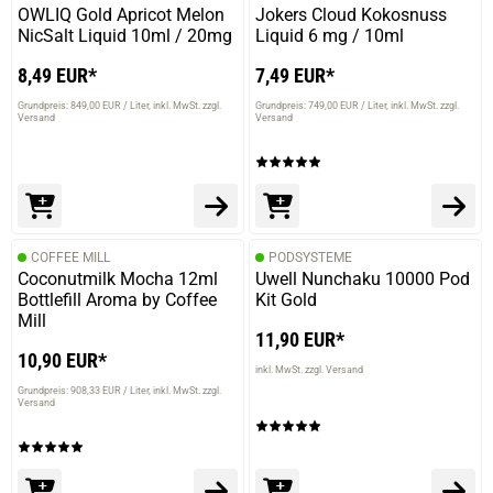
OWLIQ Gold Apricot Melon
Jokers Cloud Kokosnuss
NicSalt Liquid 10ml / 20mg
Liquid 6 mg / 10ml
8,49 EUR*
7,49 EUR*
Grundpreis: 849,00 EUR / Liter
inkl. MwSt. zzgl.
Grundpreis: 749,00 EUR / Liter
inkl. MwSt. zzgl.
Versand
Versand
COFFEE MILL
PODSYSTEME
Coconutmilk Mocha 12ml
Uwell Nunchaku 10000 Pod
Bottlefill Aroma by Coffee
Kit Gold
Mill
11,90 EUR*
10,90 EUR*
inkl. MwSt. zzgl. Versand
Grundpreis: 908,33 EUR / Liter
inkl. MwSt. zzgl.
Versand