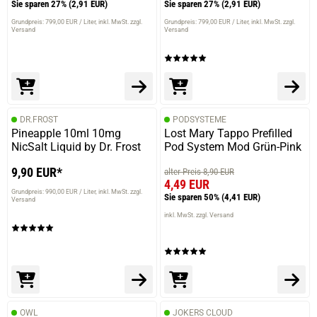
Sie sparen 27%
(2,91 EUR)
Sie sparen 27%
(2,91 EUR)
Grundpreis: 799,00 EUR / Liter
inkl. MwSt. zzgl.
Grundpreis: 799,00 EUR / Liter
inkl. MwSt. zzgl.
Versand
Versand
DR.FROST
PODSYSTEME
Pineapple 10ml 10mg
Lost Mary Tappo Prefilled
NicSalt Liquid by Dr. Frost
Pod System Mod Grün-Pink
9,90 EUR*
alter Preis 8,90 EUR
4,49 EUR
Grundpreis: 990,00 EUR / Liter
inkl. MwSt. zzgl.
Sie sparen 50%
(4,41 EUR)
Versand
inkl. MwSt. zzgl. Versand
OWL
JOKERS CLOUD