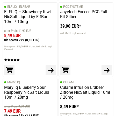
ELFLIQ - ELFBAR
PODSYSTEME
ELFLIQ – Strawberry Kiwi
Joyetech Exceed PCC Full
NicSalt Liquid by ElfBar
Kit Silber
10ml / 10mg
39,90 EUR*
alter Preis 11,99 EUR
inkl. MwSt. zzgl. Versand
8,49 EUR
Sie sparen 29%
(3,50 EUR)
Grundpreis: 849,00 EUR / Liter
inkl. MwSt. zzgl.
Versand
MARYLIQ
CULAMI
Maryliq Blueberry Sour
Culami Infusion Erdbeer
Raspberry NicSalt Liquid
Zitrone NicSalt Liquid 10ml
10ml / 20mg
/ 20mg
8,49 EUR*
alter Preis 9,90 EUR
7,49 EUR
Grundpreis: 849,00 EUR / Liter
inkl. MwSt. zzgl.
Sie sparen 24%
(2,41 EUR)