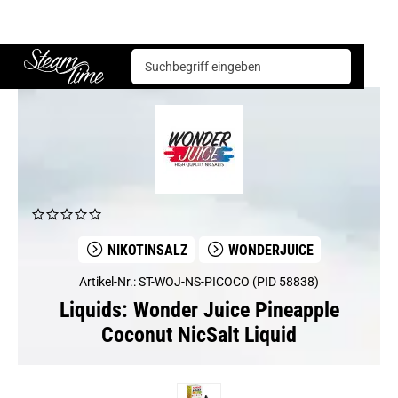
Liquids
WonderJuice
Wonder Juice Pineapple Coconut NicSalt Liquid
Steam time
NIKOTINSALZ
WONDERJUICE
Artikel-Nr.: ST-WOJ-NS-PICOCO (PID 58838)
Liquids: Wonder Juice Pineapple
Coconut NicSalt Liquid