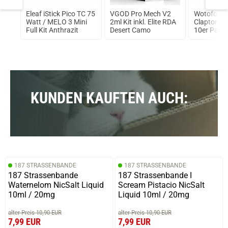
.5S+
Eleaf iStick Pico TC 75
VGOD Pro Mech V2
Wotofo Fu
Watt / MELO 3 Mini
2ml Kit inkl. Elite RDA
Clapton Pr
Full Kit Anthrazit
Desert Camo
10er Pack
Fertigwick
KUNDEN KAUFTEN AUCH:
187 STRASSENBANDE
187 STRASSENBANDE
187 Strassenbande
187 Strassenbande I
Waternelom NicSalt Liquid
Scream Pistacio NicSalt
10ml / 20mg
Liquid 10ml / 20mg
alter Preis 10,90 EUR
alter Preis 10,90 EUR
7,99 EUR
7,99 EUR