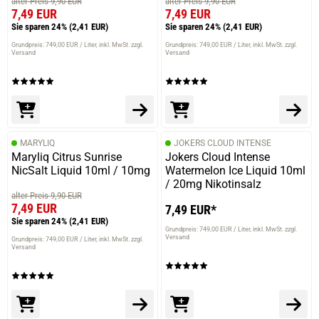
alter Preis 9,90 EUR
alter Preis 9,90 EUR
7,49 EUR
7,49 EUR
Sie sparen 24%
(2,41 EUR)
Sie sparen 24%
(2,41 EUR)
Grundpreis: 749,00 EUR / Liter
inkl. MwSt. zzgl.
Grundpreis: 749,00 EUR / Liter
inkl. MwSt. zzgl.
Versand
Versand
MARYLIQ
JOKERS CLOUD INTENSE
Maryliq Citrus Sunrise
Jokers Cloud Intense
NicSalt Liquid 10ml / 10mg
Watermelon Ice Liquid 10ml
/ 20mg Nikotinsalz
alter Preis 9,90 EUR
7,49 EUR
7,49 EUR*
Sie sparen 24%
(2,41 EUR)
Grundpreis: 749,00 EUR / Liter
inkl. MwSt. zzgl.
Versand
Grundpreis: 749,00 EUR / Liter
inkl. MwSt. zzgl.
Versand