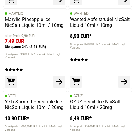
MARYLIQ
WANTED
Maryliq Pineapple Ice
Wanted Apfelstrudel NicSalt
NicSalt Liquid 10ml / 10mg
Liquid 10ml / 10mg
8,90 EUR*
alter Preis 9,90 EUR
7,49 EUR
Grundpreis: 890,00 EUR / Liter
inkl. MwSt. zzgl.
Sie sparen 24%
(2,41 EUR)
Versand
Grundpreis: 749,00 EUR / Liter
inkl. MwSt. zzgl.
Versand
YETI
GZUZ
YeTi Summit Pineapple Ice
GZUZ Peach Ice NicSalt
NicSalt Liquid 10ml / 20mg
Liquid 10ml / 20mg
10,90 EUR*
8,49 EUR*
Grundpreis: 1.090,00 EUR / Liter
inkl. MwSt. zzgl.
Grundpreis: 849,00 EUR / Liter
inkl. MwSt. zzgl.
Versand
Versand