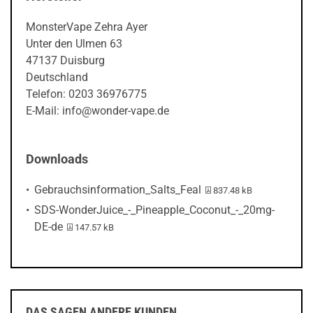
MonsterVape Zehra Ayer
Unter den Ulmen 63
47137 Duisburg
Deutschland
Telefon: 0203 36976775
E-Mail: info@wonder-vape.de
Downloads
PDF-Datei:
Gebrauchsinformation_Salts_Feal
837.48 kB
SDS-WonderJuice_-_Pineapple_Coconut_-_20mg-
PDF-Datei:
DE-de
147.57 kB
DAS SAGEN ANDERE KUNDEN