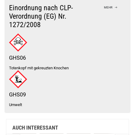
Bock auf was Neues?
Check das mal!
Einordnung nach CLP-
MEHR
Elux Grape Berry NicSalt Liquid 10ml / 10mg
Verordnung (EG) Nr.
1272/2008
Du willst Kröten sparen?
Schau mal hier!
Vsticking VIY 1,8ml 750mAh Pod System Kit Rose Gold
GHS06
Totenkopf mit gekreuzten Knochen
GHS09
Umwelt
AUCH INTERESSANT