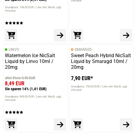
Versand
Grundpreis: 749,00 EUR / Liter
inkl. MwSt. zzgl.
Versand
LINVO
SMARAGD
Watermelon Ice NicSalt
Sweet Peach Hybrid NicSalt
Liquid by Linvo 10ml /
Liquid by Smaragd 10ml /
20mg
20mg
7,90 EUR*
alter Preis 9,90 EUR
8,49 EUR
Grundpreis: 790,00 EUR / Liter
inkl. MwSt. zzgl.
Sie sparen 14%
(1,41 EUR)
Versand
Grundpreis: 849,00 EUR / Liter
inkl. MwSt. zzgl.
Versand