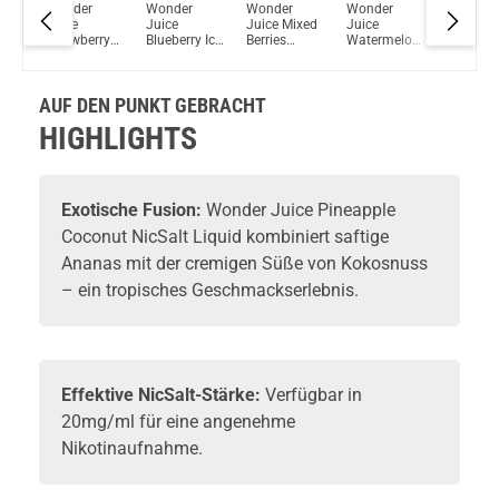
Wonder
Wonder
Wonder
Wonder
Wonder
e
Juice
Juice
Juice Mixed
Juice
Juice P
Strawberry
Blueberry Ice
Berries
Watermelon
Ice NicSa
Ice NicSalt
NicSalt
NicSalt
NicSalt
Liquid
Liquid
Liquid
Liquid
Liquid
AUF DEN PUNKT GEBRACHT
HIGHLIGHTS
Exotische Fusion:
Wonder Juice Pineapple
Coconut NicSalt Liquid kombiniert saftige
Ananas mit der cremigen Süße von Kokosnuss
– ein tropisches Geschmackserlebnis.
Effektive NicSalt-Stärke:
Verfügbar in
20mg/ml für eine angenehme
Nikotinaufnahme.