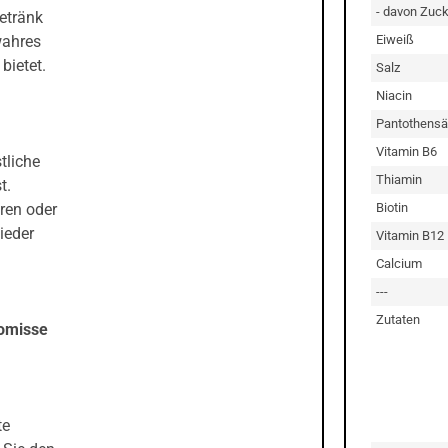
- davon Zuck
etränk
Eiweiß
wahres
bietet.
Salz
Niacin
Pantothensä
Vitamin B6
tliche
Thiamin
t.
Biotin
hren oder
ieder
Vitamin B12
Calcium
.
---
Zutaten
romisse
te