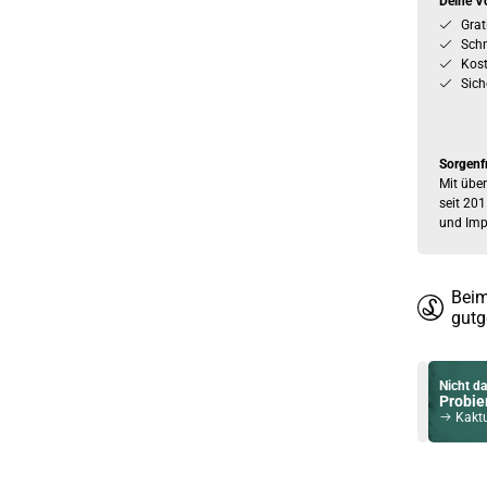
Deine Vo
Grat
Schn
Kos
Sich
Sorgenf
Mit über
seit 201
und Imp
Beim
gutg
Nicht da
Probier
Kaktus Kick
Du willst 
Schau ma