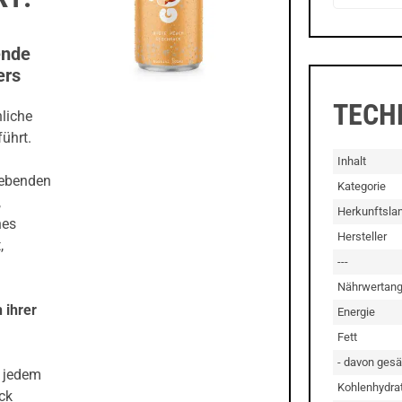
ende
ers
TECH
liche
ührt.
Inhalt
lebenden
Kategorie
,
Herkunftsla
hes
Hersteller
,
---
Nährwertang
 ihrer
Energie
Fett
- davon gesä
 jedem
Kohlenhydra
ck