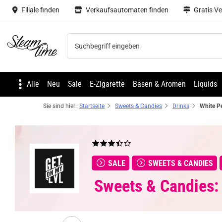
Filiale finden
Verkaufsautomaten finden
Gratis V
Steam time
Alle
Neu
Sale
E-Zigarette
Basen & Aromen
Liquids
Sie sind hier:
Startseite
Sweets & Candies
Drinks
SALE
SWEETS & CANDIES
Sweets & Candies: