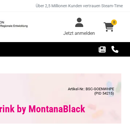
Über 2,5 Millionen Kunden vertrauen Steam-Time
0
Jetzt anmelden
Artikel-Nr.: BSC-GOENWHPE
(PID 54215)
rink by MontanaBlack