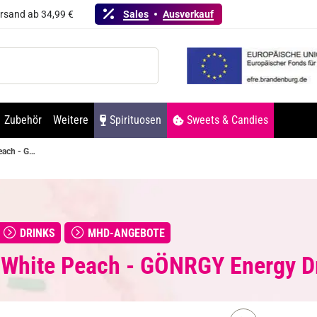
ersand ab 34,99 €
Sales
Ausverkauf
Zubehör
Weitere
Spirituosen
Sweets & Candies
White Peach - GÖNRGY Energy Drink by MontanaBlack
DRINKS
MHD-ANGEBOTE
 White Peach - GÖNRGY Energy D