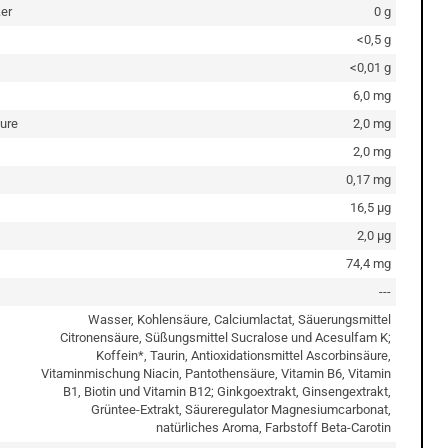
er
0 g
<0,5 g
<0,01 g
6,0 mg
ure
2,0 mg
2,0 mg
0,17 mg
16,5 µg
2,0 µg
74,4 mg
---
Wasser, Kohlensäure, Calciumlactat, Säuerungsmittel
Citronensäure, Süßungsmittel Sucralose und Acesulfam K;
Koffein*, Taurin, Antioxidationsmittel Ascorbinsäure,
Vitaminmischung Niacin, Pantothensäure, Vitamin B6, Vitamin
B1, Biotin und Vitamin B12; Ginkgoextrakt, Ginsengextrakt,
Grüntee-Extrakt, Säureregulator Magnesiumcarbonat,
natürliches Aroma, Farbstoff Beta-Carotin