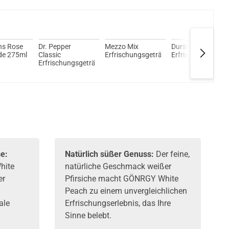
MINI Subohm 4,5ml Tank Verdampfer Silber
ns Rose
Dr. Pepper
Mezzo Mix
Durstlöscher Cola
e 275ml
Classic
Erfrischungsgetränk
Erfrischungsgetr
Erfrischungsgetränk
e:
Natürlich süßer Genuss:
Der feine,
hite
natürliche Geschmack weißer
er
Pfirsiche macht GÖNRGY White
Peach zu einem unvergleichlichen
ale
Erfrischungserlebnis, das Ihre
Sinne belebt.