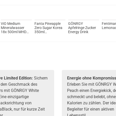
Wotofo nex
ViO Medium
Fanta Pineapple
GÖNRGY
Fentima
Mineralwasser
Zero Sugar Korea
Apfelringe Zucker
Lemonad
18x 500ml MHD
350ml
Energy Drink
30-04-2026
Erfrischungsgetränk
e Limited Edition:
Sichern
Energie ohne Kompromiss
h den Geschmack des
Erleben Sie mit GÖNRGY W
s mit GÖNRGY White
Peach einen Energiekick, d
ine einzigartige
schmeckt und belebt, ohne
cksrichtung von
Kalorien zu zählen. Der ide
Black, nur für kurze Zeit
Begleiter für einen aktiven
r.
Lebensstil.