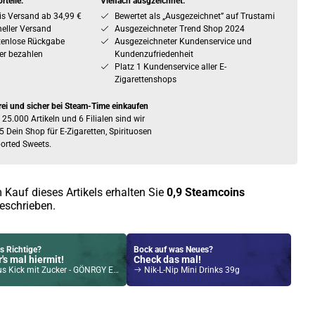
rteile:
Vielfach ausgzeichnet:
is Versand ab 34,99 €
Bewertet als „Ausgezeichnet” auf Trustami
eller Versand
Ausgezeichneter Trend Shop 2024
tenlose Rückgabe
Ausgezeichneter Kundenservice und
er bezahlen
Kundenzufriedenheit
Platz 1 Kundenservice aller E-
Zigarettenshops
rei und sicher bei Steam-Time einkaufen
 25.000 Artikeln und 6 Filialen sind wir
5 Dein Shop für E-Zigaretten, Spirituosen
orted Sweets.
 Kauf dieses Artikels erhalten Sie
0,9
Steamcoins
eschrieben.
s Richtige?
Bock auf was Neues?
's mal hiermit!
Check das mal!
 mit Zucker - GÖNRGY Energy Drink by MontanaBlack 500ml
Nik-L-Nip Mini Drinks 39g
Kröten sparen?
l hier!