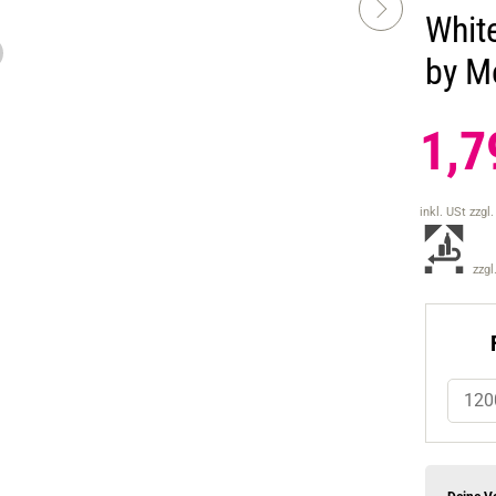
Whit
by M
1,7
inkl. USt
zzgl
zzgl
120