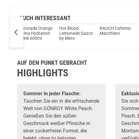
AUCH INTERESSANT
Gatorade Orange
Hot Blood
RAUCH Cafemio
 Tee
China Hydration
Lemonade Gazoz
Macchiato
biskus
Drink 600ml
by Mero
AUF DEN PUNKT GEBRACHT
HIGHLIGHTS
Sommer in jeder Flasche:
Exklusiv
Tauchen Sie ein in die erfrischende
Sie sic
Welt von GÖNRGY White Peach.
Sommer
Genießen Sie den süßen
Peach. E
Geschmack weißer Pfirsiche in
Geschma
einer zuckerfreien Formel, die
Montana
belebt, ohne zu belasten.
verfügba