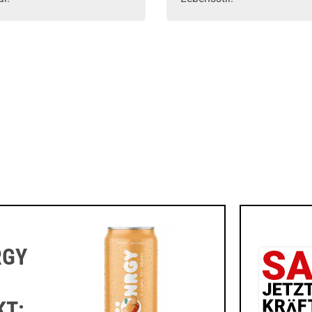
RGY
KT: