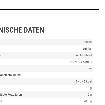
NISCHE DATEN
500 ml
Drinks
nd
Deutschland
GÖNRGY GmbH
---
aben pro 100ml
---
9 kJ / 2 kcal
0 g
ttigte Fettsäuren
0 g
te
<0,5 g