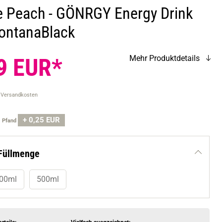
e Peach - GÖNRGY Energy Drink
ontanaBlack
9 EUR*
Mehr Produktdetails
. Versandkosten
+ 0,25 EUR
.
Pfand
Füllmenge
00ml
500ml