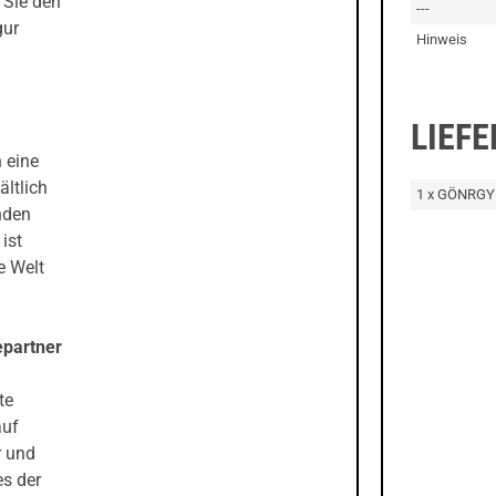
 Sie den
---
gur
Hinweis
LIEF
 eine
ältlich
1 x GÖNRGY 
enden
ist
ne Welt
epartner
te
auf
r und
es der