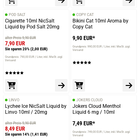
POD SALT
COPY CAT
Cigarette 10ml NicSalt
Bikini Cat 10ml Aroma by
Liquid by Pod Salt 20mg
Copy Cat
9,90 EUR*
alter Preis 9,90 EUR
7,90 EUR
Grundpreis: 990,00 EUR / Liter
inkl. MwSt. zzgl.
Sie sparen 20%
(2,00 EUR)
Versand
Grundpreis: 790,00 EUR / Liter
inkl. MwSt. zzgl.
Versand
LINVO
JOKERS CLOUD
Lychee Ice NicSalt Liquid by
Jokers Cloud Menthol
Linvo 10ml / 20mg
Liquid 6 mg / 10ml
7,49 EUR*
alter Preis 9,90 EUR
8,49 EUR
Grundpreis: 749,00 EUR / Liter
inkl. MwSt. zzgl.
Sie sparen 14%
(1,41 EUR)
Versand