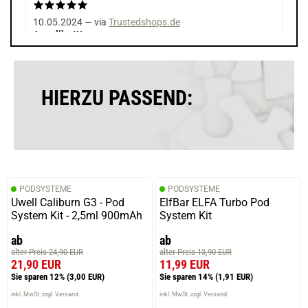
10.05.2024 — via
Trustedshops.de
Angelika W.
verifizierter Onlinekauf.
Die Bewertung erfolgte ohne Abgabe eines Kommentars
HIERZU PASSEND:
03.02.2022 — via
Trustedshops.de
Dennis B.
verifizierter Onlinekauf.
PODSYSTEME
PODSYSTEME
Sehr leckere Wassermelone
Uwell Caliburn G3 - Pod
ElfBar ELFA Turbo Pod
System Kit - 2,5ml 900mAh
System Kit
ab
ab
alter Preis 24,90 EUR
alter Preis 13,90 EUR
18.08.2020 — via
Trustedshops.de
21,90 EUR
11,99 EUR
einem Kunden
Sie sparen 12%
(3,00 EUR)
Sie sparen 14%
(1,91 EUR)
verifizierter Onlinekauf.
inkl. MwSt. zzgl. Versand
inkl. MwSt. zzgl. Versand