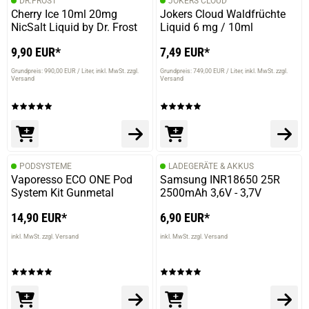
DR.FROST
JOKERS CLOUD
Cherry Ice 10ml 20mg
Jokers Cloud Waldfrüchte
NicSalt Liquid by Dr. Frost
Liquid 6 mg / 10ml
9,90 EUR*
7,49 EUR*
Grundpreis: 990,00 EUR / Liter
inkl. MwSt. zzgl.
Grundpreis: 749,00 EUR / Liter
inkl. MwSt. zzgl.
Versand
Versand
PODSYSTEME
LADEGERÄTE & AKKUS
Vaporesso ECO ONE Pod
Samsung INR18650 25R
System Kit Gunmetal
2500mAh 3,6V - 3,7V
14,90 EUR*
6,90 EUR*
inkl. MwSt. zzgl. Versand
inkl. MwSt. zzgl. Versand