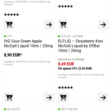
Grundpreis: 849,00 EUR / Liter
inkl. MwSt. zzgl.
Versand
IVG
ELFLIQ - ELFBAR
IVG Sour Green Apple
ELFLIQ – Strawberry Kiwi
NicSalt Liquid 10ml / 20mg
NicSalt Liquid by ElfBar
10ml / 20mg
8,90 EUR*
alter Preis 11,99 EUR
Grundpreis: 890,00 EUR / Liter
inkl. MwSt. zzgl.
8,49 EUR
Versand
Sie sparen 29%
(3,50 EUR)
Grundpreis: 849,00 EUR / Liter
inkl. MwSt. zzgl.
Versand
DK SALTS
RIOT SQUAD