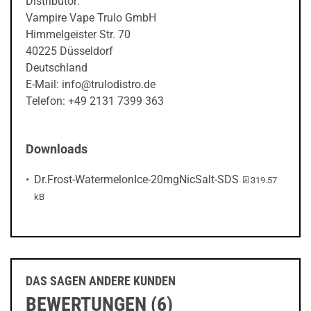
Distributor:
Vampire Vape Trulo GmbH
Himmelgeister Str. 70
40225 Düsseldorf
Deutschland
E-Mail: info@trulodistro.de
Telefon: +49 2131 7399 363
Downloads
PDF-Datei:
Dr.Frost-WatermelonIce-20mgNicSalt-SDS
319.57
kB
DAS SAGEN ANDERE KUNDEN
BEWERTUNGEN (6)