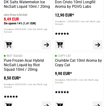
DK Salts Watermelon Ice
Don Cristo 10ml Longfill
NicSalt Liquid 10ml / 20mg
Aroma by PGVG Labs
12,90 EUR*
alter Preis 9,90 EUR
8,49 EUR
Grundpreis: 1.290,00 EUR / Liter
inkl. MwSt. zzgl.
Sie sparen 14%
(1,41 EUR)
Versand
Grundpreis: 849,00 EUR / Liter
inkl. MwSt. zzgl.
Versand
prev
next
RIOT SQUAD
COPY CAT
Pure Frozen Acai Hybrid
Crumble Cat 10ml Aroma by
NicSalt Liquid by Riot
Copy Cat
Squad 10ml / 20mg
9,90 EUR*
8,50 EUR*
Grundpreis: 990,00 EUR / Liter
inkl. MwSt. zzgl.
Versand
Grundpreis: 850,00 EUR / Liter
inkl. MwSt. zzgl.
Versand