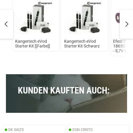
Ohm
Kangertech eVod
Kangertech eVod
Efest Purp
Starter Kit [[Farbe]]
Starter Kit Schwarz
18650 35
- 3,7V Li-I
(FlatTop) 
KUNDEN KAUFTEN AUCH:
DK SALTS
DON CRISTO