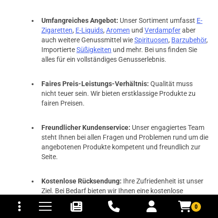
Umfangreiches Angebot:
Unser Sortiment umfasst
E-
Zigaretten
,
E-Liquids
,
Aromen
und
Verdampfer
aber
auch weitere Genussmittel wie
Spirituosen
,
Barzubehör
,
Importierte
Süßigkeiten
und mehr. Bei uns finden Sie
alles für ein vollständiges Genusserlebnis.
Faires Preis-Leistungs-Verhältnis:
Qualität muss
nicht teuer sein. Wir bieten erstklassige Produkte zu
fairen Preisen.
Freundlicher Kundenservice:
Unser engagiertes Team
steht Ihnen bei allen Fragen und Problemen rund um die
angebotenen Produkte kompetent und freundlich zur
Seite.
Kostenlose Rücksendung:
Ihre Zufriedenheit ist unser
tomaten
fer- und Versandkosten
Ziel. Bei Bedarf bieten wir Ihnen eine kostenlose
Rücksendung an.
0