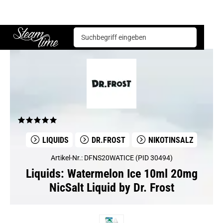
Liquids
Dr.Frost
Watermelon Ice 10ml 20mg NicSalt Liquid by Dr. Frost
Steam time
LIQUIDS
DR.FROST
NIKOTINSALZ
Artikel-Nr.: DFNS20WATICE (PID 30494)
Liquids: Watermelon Ice 10ml 20mg
NicSalt Liquid by Dr. Frost