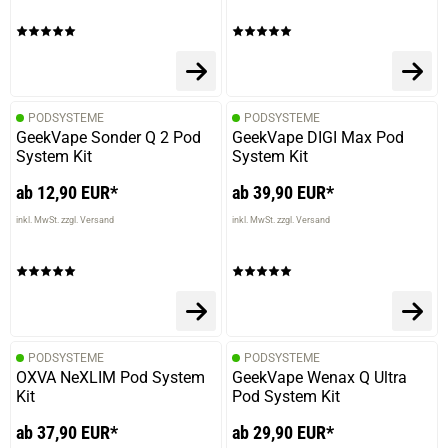
the same as the other, I wish it would have been a bit
stronger in saltnic
09.04.2020 — via
Trustedshops.de
PODSYSTEME
PODSYSTEME
einem Kunden
GeekVape Sonder Q 2 Pod
GeekVape DIGI Max Pod
System Kit
System Kit
verifizierter Onlinekauf.
ab 12,90 EUR*
ab 39,90 EUR*
alles super\nschnelle lieferung
inkl. MwSt. zzgl. Versand
inkl. MwSt. zzgl. Versand
PODSYSTEME
PODSYSTEME
OXVA NeXLIM Pod System
GeekVape Wenax Q Ultra
Kit
Pod System Kit
ab 37,90 EUR*
ab 29,90 EUR*