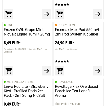
OWL
PODSYSTEME
Frozen OWL Grape Mint
Freemax Max Pod 550mAh
NicSalt Liquid 10ml / 20mg
2ml Pod System Kit Silber
8,49 EUR*
24,90 EUR*
Grundpreis: 849,00 EUR / Liter
inkl. MwSt. zzgl.
inkl. MwSt. zzgl. Versand
Versand
MEHRWEG SYSTEME
REVOLTAGE
Linvo Pod Lite - Strawberry
Revoltage Flex Overdosed
Kiwi - Prefilled Pods 2er
Peach Ice Tea Longfill
Pack - 2ml 20mg NicSalt
Aroma
9,49 EUR*
alter Preis 17,90 EUR