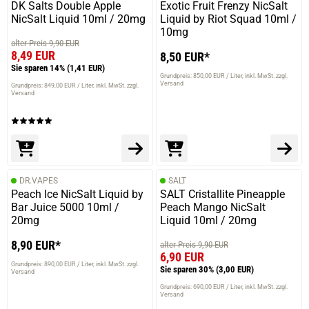
DK Salts Double Apple
Exotic Fruit Frenzy NicSalt
NicSalt Liquid 10ml / 20mg
Liquid by Riot Squad 10ml /
10mg
alter Preis 9,90 EUR
8,49 EUR
8,50 EUR*
Sie sparen 14%
(1,41 EUR)
Grundpreis: 850,00 EUR / Liter
inkl. MwSt. zzgl.
Versand
Grundpreis: 849,00 EUR / Liter
inkl. MwSt. zzgl.
Versand
DR.VAPES
SALT
Peach Ice NicSalt Liquid by
SALT Cristallite Pineapple
Bar Juice 5000 10ml /
Peach Mango NicSalt
20mg
Liquid 10ml / 20mg
8,90 EUR*
alter Preis 9,90 EUR
6,90 EUR
Grundpreis: 890,00 EUR / Liter
inkl. MwSt. zzgl.
Sie sparen 30%
(3,00 EUR)
Versand
Grundpreis: 690,00 EUR / Liter
inkl. MwSt. zzgl.
Versand