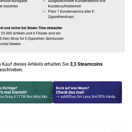
tenlose Rückgabe
Ausgezeichneter Kundenservice und
er bezahlen
Kundenzufriedenheit
Platz 1 Kundenservice aller E-
Zigarettenshops
rei und sicher bei Steam-Time einkaufen
 25.000 Artikeln und 6 Filialen sind wir
5 Dein Shop für E-Zigaretten, Spirituosen
orted Sweets.
 Kauf dieses Artikels erhalten Sie
3,3
Steamcoins
eschrieben.
s Richtige?
Bock auf was Neues?
's mal hiermit!
Check das mal!
ag 4 177W Box Mod Akkuträger gunmetal-forest-green
asMODus Oni Lava 3ml RTA Verdampfer Tank Schwarz
Kröten sparen?
l hier!
uch Pod System 1,5ml 500mAh Kit Gold