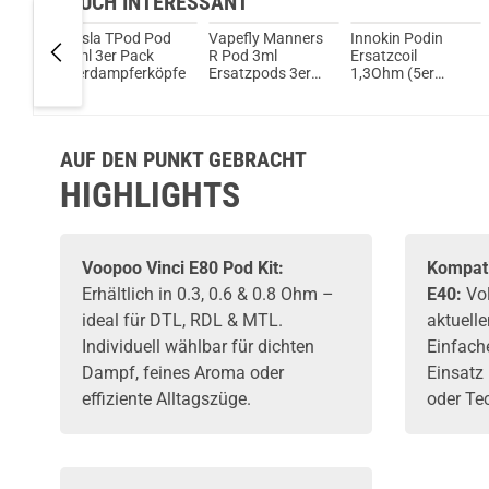
AUCH INTERESSANT
os Pod
Tesla TPod Pod
Vapefly Manners
Innokin Podin
2er
2ml 3er Pack
R Pod 3ml
Ersatzcoil
Verdampferköpfe
Ersatzpods 3er
1,3Ohm (5er
Pack
Pack)
Verdampferköpfe
AUF DEN PUNKT GEBRACHT
HIGHLIGHTS
Voopoo Vinci E80 Pod Kit:
Kompati
Erhältlich in 0.3, 0.6 & 0.8 Ohm –
E40:
Vol
ideal für DTL, RDL & MTL.
aktuell
Individuell wählbar für dichten
Einfache
Dampf, feines Aroma oder
Einsat
effiziente Alltagszüge.
oder Te