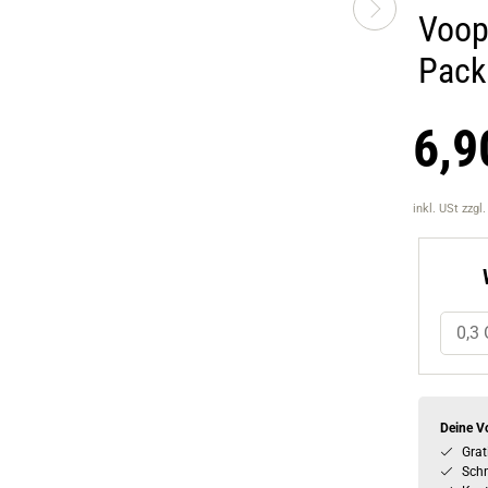
Voop
Pack
6,9
inkl. USt
zzgl
0,3
Deine Vo
Grat
Schn