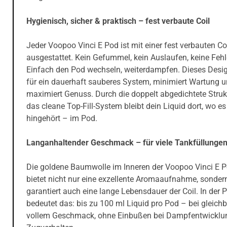
Hygienisch, sicher & praktisch – fest verbaute Coil
Jeder Voopoo Vinci E Pod ist mit einer fest verbauten Co
ausgestattet. Kein Gefummel, kein Auslaufen, keine Fehlg
Einfach den Pod wechseln, weiterdampfen. Dieses Desig
für ein dauerhaft sauberes System, minimiert Wartung 
maximiert Genuss. Durch die doppelt abgedichtete Struk
das cleane Top-Fill-System bleibt dein Liquid dort, wo es
hingehört – im Pod.
Langanhaltender Geschmack – für viele Tankfüllunge
Die goldene Baumwolle im Inneren der Voopoo Vinci E 
bietet nicht nur eine exzellente Aromaaufnahme, sonder
garantiert auch eine lange Lebensdauer der Coil. In der P
bedeutet das: bis zu 100 ml Liquid pro Pod – bei gleich
vollem Geschmack, ohne Einbußen bei Dampfentwicklu