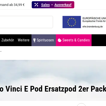
ersand ab 34,99 €
Sales
Ausverkauf
Zubehör
Weitere
Spirituosen
Sweets & Candies
inci E Pod Ersatzpod 2er Pack
o Vinci E Pod Ersatzpod 2er Pac