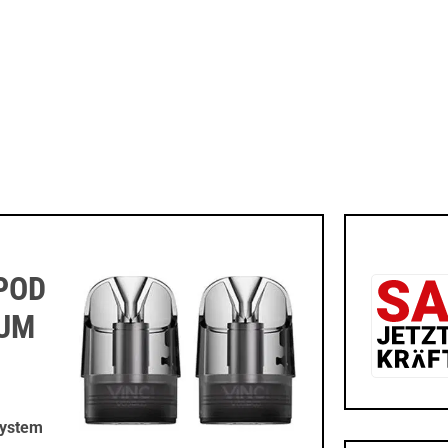
POD
ZUM
System