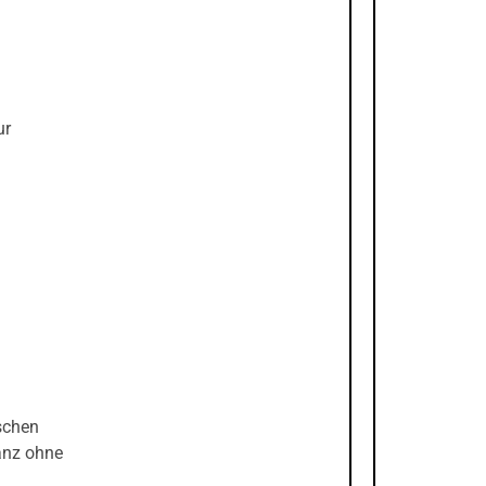
ur
schen
ganz ohne