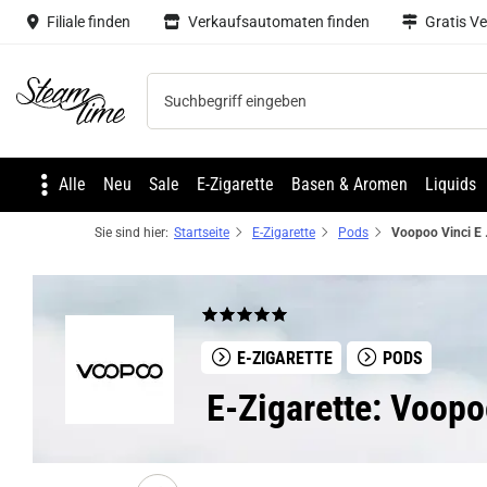
Filiale finden
Verkaufsautomaten finden
Gratis V
Steam time
Alle
Neu
Sale
E-Zigarette
Basen & Aromen
Liquids
Sie sind hier:
Startseite
E-Zigarette
Pods
Voopoo V
E-ZIGARETTE
PODS
E-Zigarette: Voopo