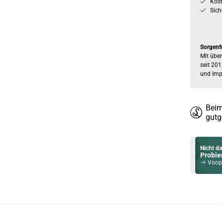
Kos
Sich
Sorgenf
Mit über
seit 201
und Imp
Beim
gutg
Nicht da
Probier
Voopoo Dr
Du willst 
Schau ma
Asvape To