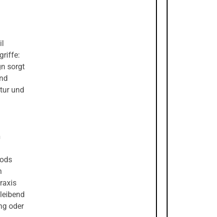
il
riffe:
n sorgt
und
tur und
n
Pods
n
raxis
bleibend
ng oder