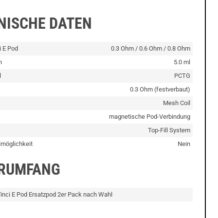
NISCHE DATEN
i E Pod
0.3 Ohm / 0.6 Ohm / 0.8 Ohm
n
5.0 ml
l
PCTG
0.3 Ohm (festverbaut)
Mesh Coil
magnetische Pod-Verbindung
Top-Fill System
lmöglichkeit
Nein
ERUMFANG
inci E Pod Ersatzpod 2er Pack nach Wahl