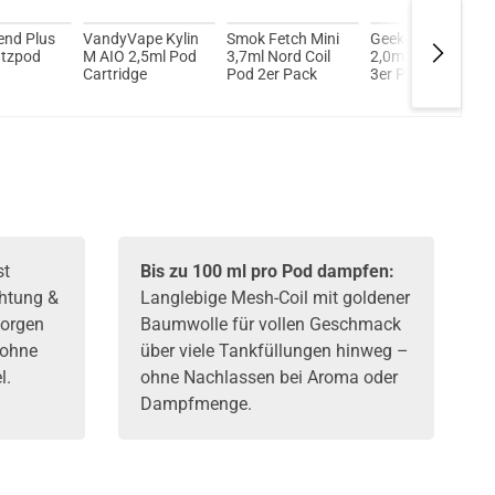
end Plus
VandyVape Kylin
Smok Fetch Mini
GeekVape Q Pod
atzpod
M AIO 2,5ml Pod
3,7ml Nord Coil
2,0ml Ersatzpods
Cartridge
Pod 2er Pack
3er Pack
st
Bis zu 100 ml pro Pod dampfen:
chtung &
Langlebige Mesh-Coil mit goldener
sorgen
Baumwolle für vollen Geschmack
 ohne
über viele Tankfüllungen hinweg –
l.
ohne Nachlassen bei Aroma oder
Dampfmenge.