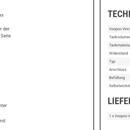
TECH
as
r der
Voopoo Vinc
 Serie
Tankvolume
Tankmateria
Widerstand
Typ
Anschluss
Befüllung
Selbstwicke
LIEF
hter
1 x Voopoo V
mit