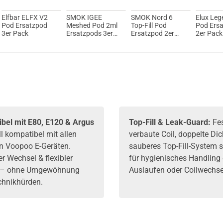
Elfbar ELFX V2
SMOK IGEE
SMOK Nord 6
Elux Leg
Pod Ersatzpod
Meshed Pod 2ml
Top-Fill Pod
Pod Ers
3er Pack
Ersatzpods 3er
Ersatzpod 2er
2er Pack
Pack
Pack
bel mit E80, E120 & Argus
Top-Fill & Leak-Guard:
Fe
l kompatibel mit allen
verbaute Coil, doppelte Di
en Voopoo E-Geräten.
sauberes Top-Fill-System 
r Wechsel & flexibler
für hygienisches Handling
z – ohne Umgewöhnung
Auslaufen oder Coilwechse
chnikhürden.