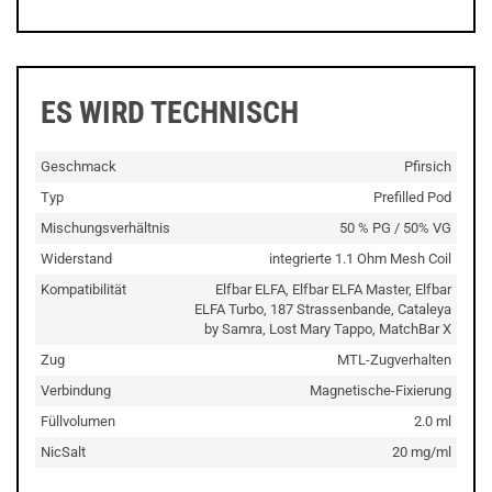
ES WIRD TECHNISCH
Geschmack
Pfirsich
Typ
Prefilled Pod
Mischungsverhältnis
50 % PG / 50% VG
Widerstand
integrierte 1.1 Ohm Mesh Coil
Kompatibilität
Elfbar ELFA, Elfbar ELFA Master, Elfbar
ELFA Turbo, 187 Strassenbande, Cataleya
by Samra, Lost Mary Tappo, MatchBar X
Zug
MTL-Zugverhalten
Verbindung
Magnetische-Fixierung
Füllvolumen
2.0 ml
NicSalt
20 mg/ml