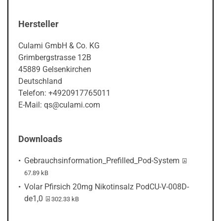
Hersteller
Culami GmbH & Co. KG
Grimbergstrasse 12B
45889 Gelsenkirchen
Deutschland
Telefon: +4920917765011
E-Mail: qs@culami.com
Downloads
PDF-Datei:
Gebrauchsinformation_Prefilled_Pod-System
67.89 kB
Volar Pfirsich 20mg Nikotinsalz PodCU-V-008D-
PDF-Datei:
de1,0
302.33 kB