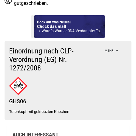
gutgeschrieben.
Bock auf was Neues?
Check das mal!
Wotofo Warrior RDA Verdampfer Tank Silber
Du willst Kröten sparen?
Schau mal hier!
Einordnung nach CLP-
MEHR
HorizonTech Magico 6,5ml Pod Rot
Verordnung (EG) Nr.
1272/2008
GHS06
Totenkopf mit gekreuzten Knochen
AUCH INTERESSANT