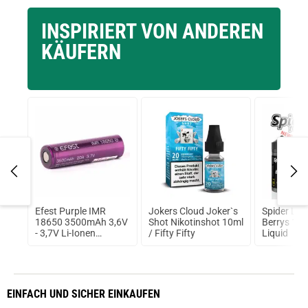
INSPIRIERT VON ANDEREN
KÄUFERN
ma
Efest Purple IMR
Jokers Cloud Joker`s
Spider Lab
t
18650 3500mAh 3,6V
Shot Nikotinshot 10ml
Berrys 10
- 3,7V Li-Ionen
/ Fifty Fifty
Liquid
(FlatTop) ungeschützt
EINFACH
UND SICHER
EINKAUFEN