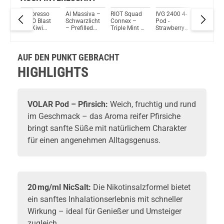
to –
Vaporesso
Al Massiva –
RIOT Squad
IVG 2400 4-
Vozol Vi
DOJO Blast
Schwarzlicht
Connex –
Pod -
Plug
X – Kiwi
– Prefilled
Triple Mint –
Strawberry
Prefille
 Pod
Passion
Pod 2er
Prefilled Pod
Watermelon
Tank –
Fruit Guava
Pack 2ml
2er Pack
- Liquid
Mango I
g
– Prefilled
17mg
2ml 20mg
Prefilled Pod
AUF DEN PUNKT GEBRACHT
Pod Tank
- 2er Pack (4
ml)
HIGHLIGHTS
VOLAR Pod – Pfirsich:
Weich, fruchtig und rund
im Geschmack – das Aroma reifer Pfirsiche
bringt sanfte Süße mit natürlichem Charakter
für einen angenehmen Alltagsgenuss.
20 mg/ml NicSalt:
Die Nikotinsalzformel bietet
ein sanftes Inhalationserlebnis mit schneller
Wirkung – ideal für Genießer und Umsteiger
zugleich.