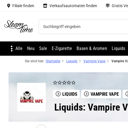
Filiale finden
Verkaufsautomaten finden
Gratis V
Steam time
Alle
Neu
Sale
E-Zigarette
Basen & Aromen
Liquids
Sie sind hier:
Startseite
Liquids
Vampire Vape
LIQUIDS
VAMPIRE VAPE
Liquids: Vampire V