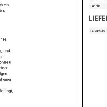
ch ein
Flasche
 des
LIEF
1 x Vampire 
eines
rgrund.
ten
ontreal
einer
zigen
t einer
fdrängt,