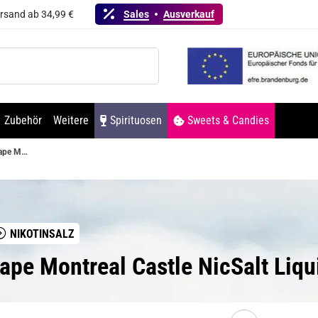
ersand ab 34,99 €
Sales
Ausverkauf
Zubehör
Weitere
Spirituosen
Sweets & Candies
Vampire Vape Montreal Castle NicSalt Liquid 10ml / 20mg
NIKOTINSALZ
ape Montreal Castle NicSalt Liq