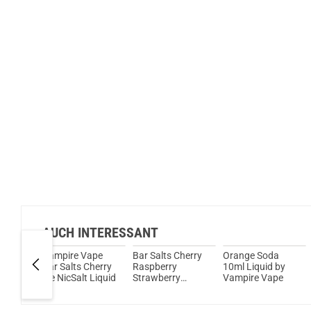
AUCH INTERESSANT
ape
Vampire Vape
Bar Salts Cherry
Orange Soda
Fizzy
Bar Salts Cherry
Raspberry
10ml Liquid by
Salt
Ice NicSalt Liquid
Strawberry
Vampire Vape
NicSalt Liquid by
Vampire Vape