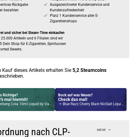
tenlose Rückgabe
Ausgezeichneter Kundenservice und
er bezahlen
Kundenzufriedenheit
Platz 1 Kundenservice aller E-
Zigarettenshops
rei und sicher bei Steam-Time einkaufen
 25.000 Artikeln und 6 Filialen sind wir
5 Dein Shop für E-Zigaretten, Spirituosen
orted Sweets.
 Kauf dieses Artikels erhalten Sie
5,2
Steamcoins
eschrieben.
s Richtige?
Bock auf was Neues?
's mal hiermit!
Check das mal!
g Cola 10ml Liquid by Vampire Vape 6mg / 10ml
Blue Razz Cherry Blast NicSalt Liquid by Pod Salt Xtra 10ml / 20mg
Kröten sparen?
l hier!
rio85 5ml 85 W Pod System Kit Rot
ordnung nach CLP-
MEHR