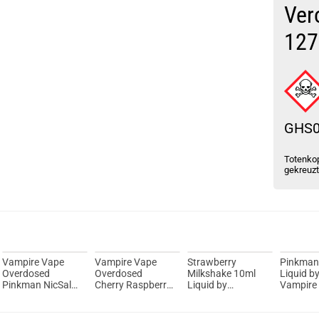
Ver
127
GHS
Totenkop
gekreuz
Vampire Vape
Vampire Vape
Strawberry
Pinkman
Overdosed
Overdosed
Milkshake 10ml
Liquid b
Pinkman NicSalt
Cherry Raspberry
Liquid by
Vampire
Liquid
Apple NicSalt
Vampire Vape
Liquid