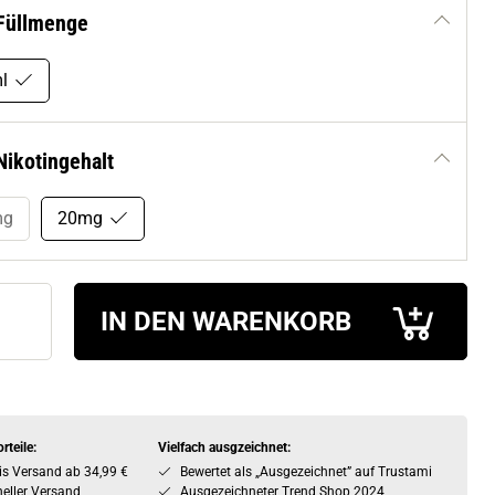
Füllmenge
l
Nikotingehalt
mg
20mg
IN DEN WARENKORB
rteile:
Vielfach ausgzeichnet:
is Versand ab 34,99 €
Bewertet als „Ausgezeichnet” auf Trustami
eller Versand
Ausgezeichneter Trend Shop 2024