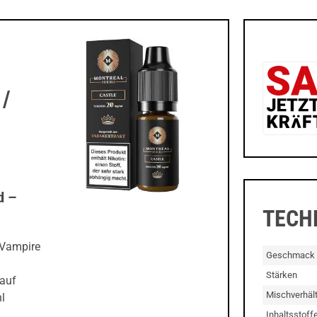
 /
d –
TECH
 Vampire
Geschmack
Stärken
 auf
Mischverhält
l
Inhaltsstoff