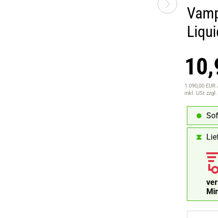
Vamp
Liqu
10,
1.090,00 EUR /
inkl. USt
zzgl
Sof
Lie
ve
Mi