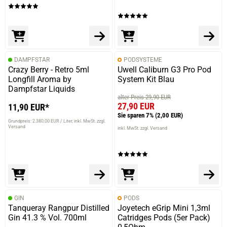
08.09.2022 — via
Trustedshops.de
Ali Yilmaz O.
verifizierter Onlinekauf.
Alles in Allem Super
DAMPFSTAR
PODSYSTEME
Crazy Berry - Retro 5ml
Uwell Caliburn G3 Pro Pod
Longfill Aroma by
System Kit Blau
Dampfstar Liquids
alter Preis 29,90 EUR
27,90 EUR
11,90 EUR*
23.07.2022 — via
Trustedshops.de
Claus P.
Sie sparen 7%
(2,00 EUR)
Grundpreis: 2.380,00 EUR / Liter
inkl. MwSt. zzgl.
Versand
inkl. MwSt. zzgl. Versand
verifizierter Onlinekauf.
Die Bewertung erfolgte ohne Abgabe eines Kommentars
15.07.2022 — via
Trustedshops.de
GIN
PODS
Anja P.
Tanqueray Rangpur Distilled
Joyetech eGrip Mini 1,3ml
Gin 41.3 % Vol. 700ml
Catridges Pods (5er Pack)
verifizierter Onlinekauf.