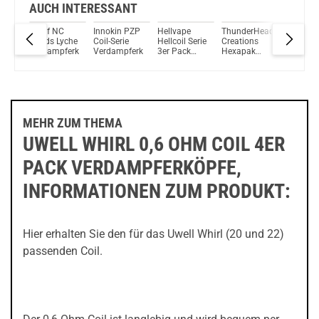
iJoy Neptun 1,8ml 650mAh Pod System Kit Blau
AUCH INTERESSANT
eLeaf NC
Innokin PZP
Hellvape
ThunderHead
Vapores
Du willst Kröten sparen?
 2s
Heads Lyche
Coil-Serie
Hellcoil Serie
Creations
NRG GT
Schau mal hier!
Verdampferköpfe
Verdampferkopf
3er Pack
Hexapak
Coils 3er
OneVape Air MOD 60 1500mAh 6,0ml Pod Kit Blau
Coils
Coil
Pack
Verdampferköpfe
Collection
Verdamp
ferköpfe
MEHR ZUM THEMA
UWELL WHIRL 0,6 OHM COIL 4ER
PACK VERDAMPFERKÖPFE,
INFORMATIONEN ZUM PRODUKT:
Hier erhalten Sie den für das Uwell Whirl (20 und 22)
passenden Coil.