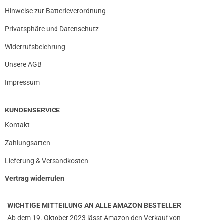
verifizierter Onlinekauf.
Hinweise zur Batterieverordnung
Verzeihen echt viel und sind super im Geschmack.
Privatsphäre und Datenschutz
Widerrufsbelehrung
10.01.2021 — via
Trustedshops.de
Unsere AGB
einem Kunden
Impressum
verifizierter Onlinekauf.
Es ist ein super Produkt.
KUNDENSERVICE
Kontakt
Zahlungsarten
29.12.2020 — via
Trustedshops.de
Lars R.
Lieferung & Versandkosten
verifizierter Onlinekauf.
Vertrag widerrufen
Wie immer sehr schnell da.
WICHTIGE MITTEILUNG AN ALLE AMAZON BESTELLER
Ab dem 19. Oktober 2023 lässt Amazon den Verkauf von