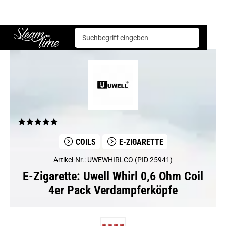
E-Zigarette
Coils
Uwell Whirl 0,6 Ohm Coil 4er Pack Verdampferköpfe
Steam time
COILS
E-ZIGARETTE
Artikel-Nr.: UWEWHIRLCO (PID 25941)
E-Zigarette: Uwell Whirl 0,6 Ohm Coil
4er Pack Verdampferköpfe