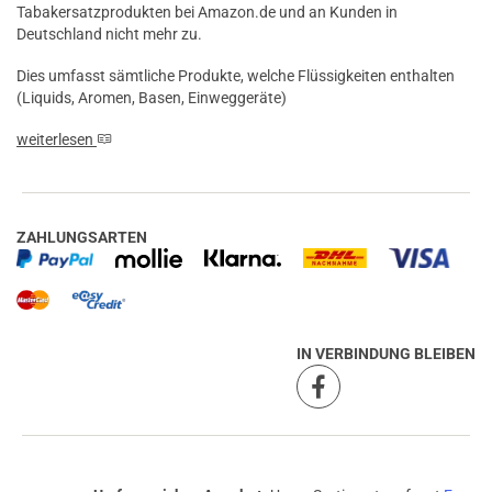
Tabakersatzprodukten bei Amazon.de und an Kunden in
18.12.2020 — via
Trustedshops.de
Deutschland nicht mehr zu.
nülifer k.
Dies umfasst sämtliche Produkte, welche Flüssigkeiten enthalten
verifizierter Onlinekauf.
(Liquids, Aromen, Basen, Einweggeräte)
Die ciols schmecken gut und halten lange
weiterlesen
17.12.2020 — via
Trustedshops.de
Barbara J.
ZAHLUNGSARTEN
verifizierter Onlinekauf.
Gewohnte Qualität zu guten Preisen
IN VERBINDUNG BLEIBEN
05.12.2020 — via
Trustedshops.de
einem Kunden
verifizierter Onlinekauf.
Alles gut perfekte Ware alles original