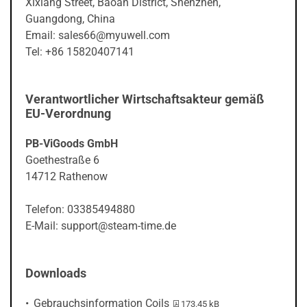
Xixiang Street, Baoan District, Shenzhen,
Guangdong, China
Email: sales66@myuwell.com
Tel: +86 15820407141
Verantwortlicher Wirtschaftsakteur gemäß
EU-Verordnung
PB-ViGoods GmbH
Goethestraße 6
14712 Rathenow
Telefon: 03385494880
E-Mail: support@steam-time.de
Downloads
PDF-Datei:
Gebrauchsinformation Coils
173.45 kB