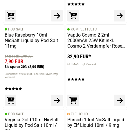
09.10.2023 — via
Trustedshops.de
Ali Yilmaz O.
verifizierter Onlinekauf.
Die Bewertung erfolgte ohne Abgabe eines Kommentars
POD SALT
KOMPLETTSETS
Blue Raspberry 10ml
Vaptio Cosmo 2 2ml
NicSalt Liquid by Pod Salt
2000mAh 25W Kit inkl.
11mg
Cosmo 2 Verdampfer Rose
Gold
06.10.2023 — via
Trustedshops.de
32,90 EUR*
alter Preis 9,90 EUR
Ali Yilmaz O.
7,90 EUR
inkl. MwSt. zzgl. Versand
Sie sparen 20%
(2,00 EUR)
verifizierter Onlinekauf.
Grundpreis: 790,00 EUR / Liter
inkl. MwSt. zzgl.
Hammer cool
Versand
07.04.2023 — via
Trustedshops.de
Ali Yilmaz O.
POD SALT
ELF LIQUID
verifizierter Onlinekauf.
Virginia Gold 10ml NicSalt
Pfirsich 10ml NicSalt Liquid
Liquid by Pod Salt 10ml /
by Elf Liquid 10ml / 9 mg
Die Bewertung erfolgte ohne Abgabe eines Kommentars