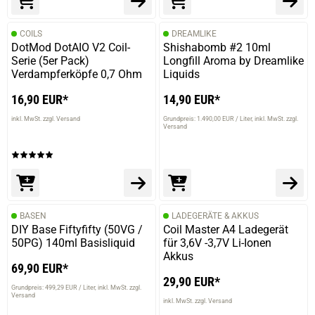
verifizierter Onlinekauf.
COILS
DREAMLIKE
Die Bewertung erfolgte ohne Abgabe eines Kommentars
DotMod DotAIO V2 Coil-
Shishabomb #2 10ml
Serie (5er Pack)
Longfill Aroma by Dreamlike
Verdampferköpfe 0,7 Ohm
Liquids
16,90 EUR*
14,90 EUR*
28.01.2023 — via
Trustedshops.de
Jessica S.
inkl. MwSt. zzgl. Versand
Grundpreis: 1.490,00 EUR / Liter
inkl. MwSt. zzgl.
Versand
verifizierter Onlinekauf.
Die Bewertung erfolgte ohne Abgabe eines Kommentars
BASEN
LADEGERÄTE & AKKUS
11.11.2022 — via
Trustedshops.de
DIY Base Fiftyfifty (50VG /
Coil Master A4 Ladegerät
Peter P.
50PG) 140ml Basisliquid
für 3,6V -3,7V Li-Ionen
Akkus
verifizierter Onlinekauf.
69,90 EUR*
lange Haltbarkeit
29,90 EUR*
Grundpreis: 499,29 EUR / Liter
inkl. MwSt. zzgl.
Versand
inkl. MwSt. zzgl. Versand