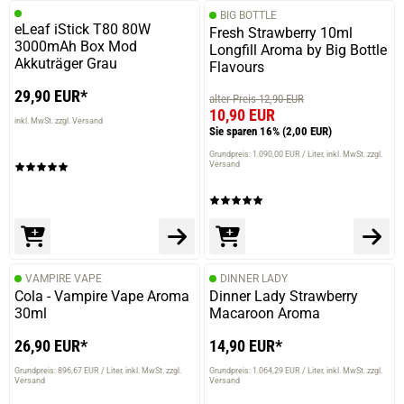
Die Bewertung erfolgte ohne Abgabe eines Kommentars
BIG BOTTLE
eLeaf iStick T80 80W
Fresh Strawberry 10ml
3000mAh Box Mod
Longfill Aroma by Big Bottle
Akkuträger Grau
Flavours
29.04.2024 — via
Trustedshops.de
29,90 EUR*
alter Preis 12,90 EUR
Petra R.
10,90 EUR
inkl. MwSt. zzgl. Versand
Sie sparen 16%
(2,00 EUR)
verifizierter Onlinekauf.
Grundpreis: 1.090,00 EUR / Liter
inkl. MwSt. zzgl.
Die Bewertung erfolgte ohne Abgabe eines Kommentars
Versand
02.02.2024 — via
Trustedshops.de
Udo F.
VAMPIRE VAPE
DINNER LADY
verifizierter Onlinekauf.
Cola - Vampire Vape Aroma
Dinner Lady Strawberry
30ml
Macaroon Aroma
Diese halten sehr lange, und die Geschmacksenrwicklung
sehr gut !!
26,90 EUR*
14,90 EUR*
Grundpreis: 896,67 EUR / Liter
inkl. MwSt. zzgl.
Grundpreis: 1.064,29 EUR / Liter
inkl. MwSt. zzgl.
Versand
Versand