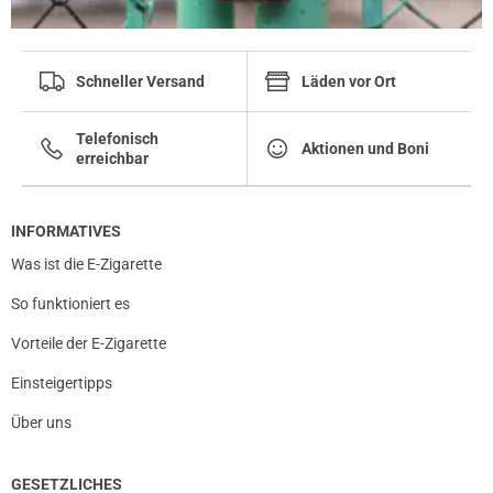
08.01.2022 — via
Trustedshops.de
Schneller Versand
Läden vor Ort
Reinhard P.
verifizierter Onlinekauf.
Telefonisch
Aktionen und Boni
Meiner Meinung nach, die Besten
erreichbar
INFORMATIVES
24.08.2021 — via
Trustedshops.de
Was ist die E-Zigarette
einem Kunden
So funktioniert es
verifizierter Onlinekauf.
Wie immer gute Qualität von Uwell!
Vorteile der E-Zigarette
Einsteigertipps
Über uns
08.03.2021 — via
Trustedshops.de
Thorsten F.
GESETZLICHES