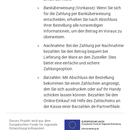
Leider bekommt mein Whirl 24 mit dem Stick keinen
Kontakt. Mit einer Verlängerung hat\'s dann geklappt.
Banküberweisung (Vorkasse):
Wenn Sie sich
für die Zahlung per Banküberweisung
entscheiden, erhalten Sie nach Abschluss
Ihrer Bestellung alle notwendigen
Informationen, um den Betrag im Voraus zu
20.04.2020 — via
Trustedshops.de
überweisen.
einem Kunden
Nachnahme:
Bei der Zahlung per Nachnahme
verifizierter Onlinekauf.
bezahlen Sie den Betrag bequem bei
Lieferung der Ware an den Zusteller. Dies
Guter Geschmack! Hält sehr lange!
bietet eine einfache und sichere
Zahlungsoption.
Barzahlen:
Mit Abschluss der Bestellung
bekommen Sie einen Zahlschein angezeigt,
30.03.2020 — via
Trustedshops.de
den Sie sich ausdrucken oder auf Ihr Handy
Markus S.
schicken lassen können. Bezahlen Sie den
verifizierter Onlinekauf.
Online-Einkauf mit Hilfe des Zahlscheins an
der Kasse einer Barzahlen.de-Partnerfiliale.
Alles Top gelaufen, wie immer.?
Dieses Projekt wird aus dem
Europäischen Fonds für regionale
Entwicklung kofinanziert.