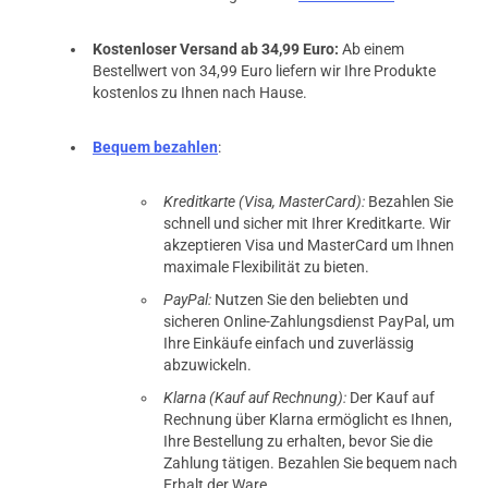
07.10.2020 — via
Trustedshops.de
Kostenloser Versand ab 34,99 Euro:
Ab einem
Bettina M.
Bestellwert von 34,99 Euro liefern wir Ihre Produkte
kostenlos zu Ihnen nach Hause.
verifizierter Onlinekauf.
Sehr gute Ware. Wie immer sehr schnell und günstig.
Bequem bezahlen
:
Kreditkarte (Visa, MasterCard):
Bezahlen Sie
schnell und sicher mit Ihrer Kreditkarte. Wir
07.05.2020 — via
Trustedshops.de
akzeptieren Visa und MasterCard um Ihnen
einem Kunden
maximale Flexibilität zu bieten.
verifizierter Onlinekauf.
PayPal:
Nutzen Sie den beliebten und
Perfektes Produkte, immer wieder
sicheren Online-Zahlungsdienst PayPal, um
Ihre Einkäufe einfach und zuverlässig
abzuwickeln.
Klarna (Kauf auf Rechnung):
Der Kauf auf
30.04.2020 — via
Trustedshops.de
Rechnung über Klarna ermöglicht es Ihnen,
Reinhard P.
Ihre Bestellung zu erhalten, bevor Sie die
Zahlung tätigen. Bezahlen Sie bequem nach
verifizierter Onlinekauf.
Erhalt der Ware.