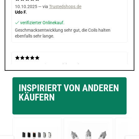
10.10.2025 — via
Trustedshops.de
Udo F.
verifizierter Onlinekauf.
Geschmacksentwicklung sehr gut, die Coils halten
ebenfalls sehr lange.
10.10.2025 — via
Trustedshops.de
Udo F.
verifizierter Onlinekauf.
INSPIRIERT VON ANDEREN
Geschmacksentwicklung sehr gut, die Coils halten
KÄUFERN
ebenfalls sehr lange.
10.10.2025 — via
Trustedshops.de
Udo F.