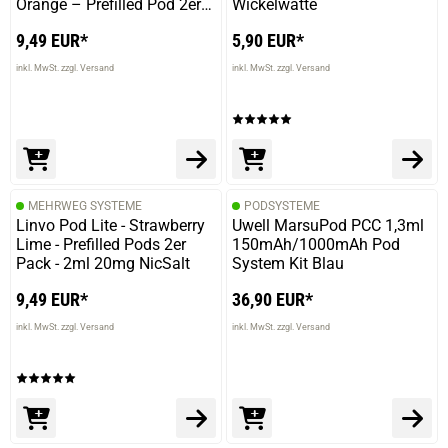
Orange – Prefilled Pod 2er
Wickelwatte
Pack 2ml 20mg
22.03.2025 — via
Trustedshops.de
9,49 EUR*
5,90 EUR*
Udo F.
inkl. MwSt. zzgl. Versand
inkl. MwSt. zzgl. Versand
verifizierter Onlinekauf.
Die Bewertung erfolgte ohne Abgabe eines Kommentars
MEHRWEG SYSTEME
PODSYSTEME
08.02.2025 — via
Trustedshops.de
Linvo Pod Lite - Strawberry
Uwell MarsuPod PCC 1,3ml
Udo F.
Lime - Prefilled Pods 2er
150mAh/1000mAh Pod
verifizierter Onlinekauf.
Pack - 2ml 20mg NicSalt
System Kit Blau
Die Bewertung erfolgte ohne Abgabe eines Kommentars
9,49 EUR*
36,90 EUR*
inkl. MwSt. zzgl. Versand
inkl. MwSt. zzgl. Versand
02.02.2025 — via
Trustedshops.de
Kerstin H.
verifizierter Onlinekauf.