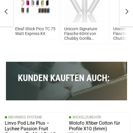
verifizierter Onlinekauf.
Geschmacksentwicklung sehr gut, die Coils halten
ebenfalls sehr lange.
ano
Eleaf iStick Pico TC 75
Unicorn Signature
Unicorn Si
od
Watt Express Kit
Flasche 60ml von
Flasche 1
Chubby Gorilla
Chubby Gor
21.09.2025 — via
Trustedshops.de
Transparent + Weiße
Wilhelm v.
Kappe
verifizierter Onlinekauf.
Die Bewertung erfolgte ohne Abgabe eines Kommentars
KUNDEN KAUFTEN AUCH:
05.07.2025 — via
Trustedshops.de
Udo F.
verifizierter Onlinekauf.
Halten lange und der Geschmack vom Liquid sehr gut
MEHRWEG SYSTEME
WICKELZUBEHÖR
Linvo Pod Lite Plus –
Wotofo Xfiber Cotton für
Lychee Passion Fruit
Profile X10 (6mm)