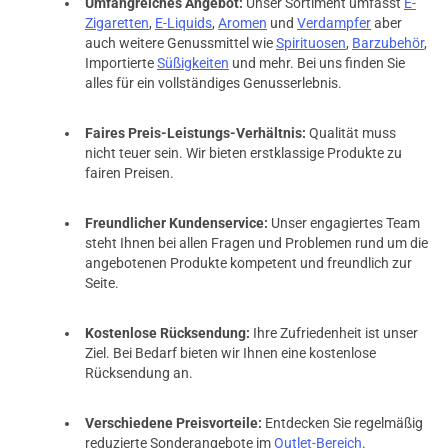
Umfangreiches Angebot:
Unser Sortiment umfasst
E-
Zigaretten
,
E-Liquids
,
Aromen
und
Verdampfer
aber
auch weitere Genussmittel wie
Spirituosen
,
Barzubehör
,
Importierte
Süßigkeiten
und mehr. Bei uns finden Sie
alles für ein vollständiges Genusserlebnis.
05.12.2020 — via
Trustedshops.de
Stefan S.
Faires Preis-Leistungs-Verhältnis:
Qualität muss
verifizierter Onlinekauf.
nicht teuer sein. Wir bieten erstklassige Produkte zu
Klasse wie von Anfang an, es muß nicht alles geändert
fairen Preisen.
werden.
Freundlicher Kundenservice:
Unser engagiertes Team
steht Ihnen bei allen Fragen und Problemen rund um die
angebotenen Produkte kompetent und freundlich zur
30.10.2020 — via
Trustedshops.de
Seite.
Mohammed L.
verifizierter Onlinekauf.
Kostenlose Rücksendung:
Ihre Zufriedenheit ist unser
Für mich die legitime \"Wachablösung\" für den
Ziel. Bei Bedarf bieten wir Ihnen eine kostenlose
legendären Nautilus-Coil. \nEinen besseren MTL
Rücksendung an.
Fertigcoil, als den Whirl gibt es für mich nicht.
Verschiedene Preisvorteile:
Entdecken Sie regelmäßig
reduzierte Sonderangebote im
Outlet-Bereich
.