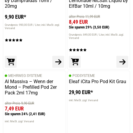
by Dampfdidas 10ml /
Lemonade NicSalt Liquid by
20mg
ElfBar 10ml / 10mg
9,90 EUR*
alter Preis 11,99 EUR
8,49 EUR
Grundpreis: 990,00 EUR / Liter
inkl. MwSt. zzgl.
Sie sparen 29%
(3,50 EUR)
Versand
Grundpreis: 849,00 EUR / Liter
inkl. MwSt. zzgl.
Versand
MEHRWEG SYSTEME
PODSYSTEME
Al Massiva – Wenn der
Eleaf iCita Pro Pod Kit Grau
Mond – Prefilled Pod 2er
29,90 EUR*
Pack 2ml 17mg
inkl. MwSt. zzgl. Versand
alter Preis 9,90 EUR
7,49 EUR
Sie sparen 24%
(2,41 EUR)
inkl. MwSt. zzgl. Versand