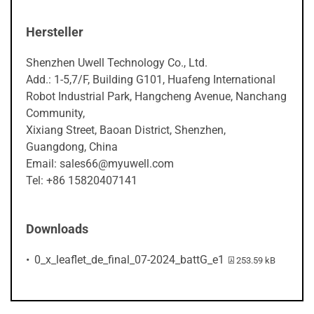
Hersteller
Shenzhen Uwell Technology Co., Ltd.
Add.: 1-5,7/F, Building G101, Huafeng International
Robot Industrial Park, Hangcheng Avenue, Nanchang
Community,
Xixiang Street, Baoan District, Shenzhen,
Guangdong, China
Email: sales66@myuwell.com
Tel: +86 15820407141
Downloads
PDF-Datei:
0_x_leaflet_de_final_07-2024_battG_e1
253.59 kB