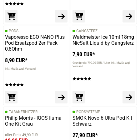
PODS
GANGSTERZ
Vaporesso ECO NANO Plus
Waldmeister Ice 10ml 18mg
Pod Ersatzpod 2er Pack
NicSalt Liquid by Gangsterz
0,8Ohm
7,90 EUR*
8,90 EUR*
Grundpreis: 790,00 EUR / Liter
inkl. MwSt. zzgl.
Versand
inkl. MwSt. zzgl. Versand
TABAKERHITZER
PODSYSTEME
Philip Morris - IQOS Iluma
SMOK Novo 6 Ultra Pod Kit
One Kit Grau
Schwarz
27,90 EUR*
alter Preis 49,90 EUR