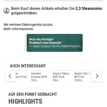
Beim Kauf dieses Artikels erhalten Sie
2,3
Steamcoins
gutgeschrieben.
Wir nehmen Elektrogeräte zurück.
Mehr Informationen.
Nicht das Richtige?
Probier's mal hiermit!
Uwell Caliburn G4 Pro KOKO Pod Kit Grün
Bock auf was Neues?
Check das mal!
Aspire Nautilus BVC NS Coils 5er Pack
AUCH INTERESSANT
so
Aspire
Innokin
Aspire Tekno
Aspire Tekno
Teslacig
Du willst Kröten sparen?
V2
Veynom Pod
Endura M18
AVP Pod
BP Pod
WYE 2m
Schau mal hier!
5ml
2ml
3ml
3,5ml
Pods 3e
Vsticking VIY 1,8ml 750mAh Pod System Kit Blau
d
Ersatzpod
Ersatzpods
Ersatzpods
Ersatzpods
Pack Ers
Cartridges
1er Pack
1er Pack
Verdamp
(1er Pack)
AUF DEN PUNKT GEBRACHT
HIGHLIGHTS