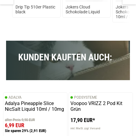
Drip Tip 510er Plastic
Jokers Cloud
Jokers Cl
3
black
Schokolade Liquid
Schokolade
10ml / 3 
prev
next
KUNDEN KAUFTEN AUCH:
ADALYA
PODSYSTEME
Adalya Pineapple Slice
Voopoo VRIZZ 2 Pod Kit
NicSalt Liquid 10ml / 10mg
Grün
17,90 EUR*
alter Preis 9,90 EUR
6,99 EUR
inkl. MwSt. zzgl. Versand
Sie sparen 29%
(2,91 EUR)