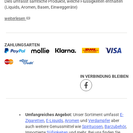
Dies umfasst sämtliche Produkte, welche Flüssigkeiten enthalten
(Liquids, Aromen, Basen, Einweggeräte)
weiterlesen
ZAHLUNGSARTEN
IN VERBINDUNG BLEIBEN
Umfangreiches Angebot:
Unser Sortiment umfasst
E-
Zigaretten
,
E-Liquids
,
Aromen
und
Verdampfer
aber
auch weitere Genussmittel wie
Spirituosen
,
Barzubehör
,
Importierte
Süßigkeiten
und mehr. Bei uns finden Sie