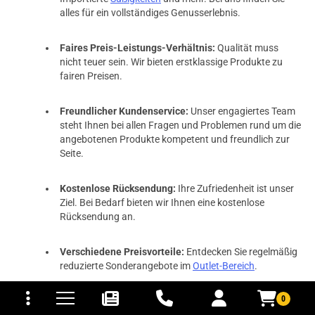
alles für ein vollständiges Genusserlebnis.
Faires Preis-Leistungs-Verhältnis:
Qualität muss
nicht teuer sein. Wir bieten erstklassige Produkte zu
fairen Preisen.
Freundlicher Kundenservice:
Unser engagiertes Team
steht Ihnen bei allen Fragen und Problemen rund um die
angebotenen Produkte kompetent und freundlich zur
Seite.
Kostenlose Rücksendung:
Ihre Zufriedenheit ist unser
Ziel. Bei Bedarf bieten wir Ihnen eine kostenlose
Rücksendung an.
Verschiedene Preisvorteile:
Entdecken Sie regelmäßig
reduzierte Sonderangebote im
Outlet-Bereich
.
tomaten
fer- und Versandkosten
0
Kostenloser Versand ab 34,99 Euro:
Ab einem