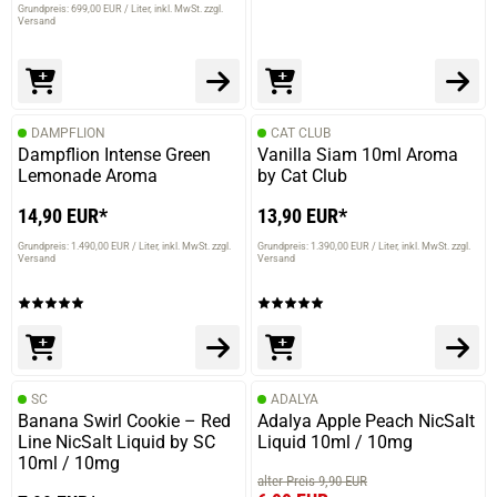
Grundpreis: 699,00 EUR / Liter
inkl. MwSt. zzgl.
Versand
DAMPFLION
CAT CLUB
Dampflion Intense Green
Vanilla Siam 10ml Aroma
Lemonade Aroma
by Cat Club
14,90 EUR*
13,90 EUR*
Grundpreis: 1.490,00 EUR / Liter
inkl. MwSt. zzgl.
Grundpreis: 1.390,00 EUR / Liter
inkl. MwSt. zzgl.
Versand
Versand
SC
ADALYA
Banana Swirl Cookie – Red
Adalya Apple Peach NicSalt
Line NicSalt Liquid by SC
Liquid 10ml / 10mg
10ml / 10mg
alter Preis 9,90 EUR