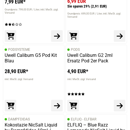
6,99 EUR
7,99 EUR*
Sie sparen 29%
(2,91 EUR)
Grundpreis: 799,00 EUR / Liter
inkl. MwSt. zzgl.
Versand
Grundpreis: 699,00 EUR / Liter
inkl. MwSt. zzgl.
Versand
PODSYSTEME
PODS
Uwell Caliburn G5 Pod Kit
Uwell Caliburn G2 2ml
Blau
Ersatz Pod 2er Pack
28,90 EUR*
4,90 EUR*
inkl. MwSt. zzgl. Versand
inkl. MwSt. zzgl. Versand
DAMPFDIDAS
ELFLIQ - ELFBAR
Kokostazie NicSalt Liquid
ELFLIQ – Blue Razz