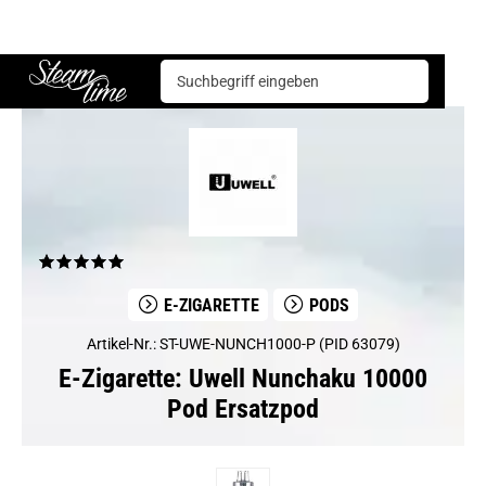
E-Zigarette
Pods
Uwell Nunchaku 10000 Pod Ersatzpod
Steam time
E-ZIGARETTE
PODS
Artikel-Nr.: ST-UWE-NUNCH1000-P (PID 63079)
E-Zigarette: Uwell Nunchaku 10000
Pod Ersatzpod