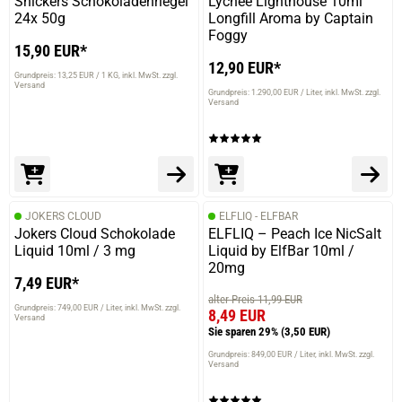
Snickers Schokoladenriegel
Lychee Lighthouse 10ml
24x 50g
Longfill Aroma by Captain
Foggy
15,90 EUR*
12,90 EUR*
Grundpreis: 13,25 EUR / 1 KG
inkl. MwSt. zzgl.
Versand
Grundpreis: 1.290,00 EUR / Liter
inkl. MwSt. zzgl.
Versand
JOKERS CLOUD
ELFLIQ - ELFBAR
Jokers Cloud Schokolade
ELFLIQ – Peach Ice NicSalt
Liquid 10ml / 3 mg
Liquid by ElfBar 10ml /
20mg
7,49 EUR*
alter Preis 11,99 EUR
Grundpreis: 749,00 EUR / Liter
inkl. MwSt. zzgl.
8,49 EUR
Versand
Sie sparen 29%
(3,50 EUR)
Grundpreis: 849,00 EUR / Liter
inkl. MwSt. zzgl.
Versand