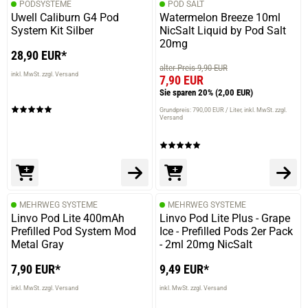
PODSYSTEME
POD SALT
Uwell Caliburn G4 Pod
Watermelon Breeze 10ml
System Kit Silber
NicSalt Liquid by Pod Salt
20mg
28,90 EUR*
alter Preis 9,90 EUR
inkl. MwSt. zzgl. Versand
7,90 EUR
Sie sparen 20%
(2,00 EUR)
Grundpreis: 790,00 EUR / Liter
inkl. MwSt. zzgl.
Versand
MEHRWEG SYSTEME
MEHRWEG SYSTEME
Linvo Pod Lite 400mAh
Linvo Pod Lite Plus - Grape
Prefilled Pod System Mod
Ice - Prefilled Pods 2er Pack
Metal Gray
- 2ml 20mg NicSalt
7,90 EUR*
9,49 EUR*
inkl. MwSt. zzgl. Versand
inkl. MwSt. zzgl. Versand