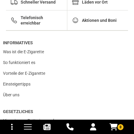
Schneller Versand
Läden vor Ort
Telefonisch
Aktionen und Boni
erreichbar
INFORMATIVES
Was ist die E-Zigarette
So funktioniert es
Vorteile der E-Zigarette
Einsteigertipps
Über uns
GESETZLICHES
tomaten
fer- und Versandkosten
Hinweise zur Batterieverordnung
0
Privatsphäre und Datenschutz