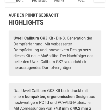
650mAh
Pod System
Pod Kit
- Pod
System K
YiHi SX Auto Kit 1400mAh 3,5ml inkl. SX ADA Pod Tank Gunmetal
Pod System
Kit
System Kit -
Kit
2800 mAh -
5 ml
AUF DEN PUNKT GEBRACHT
HIGHLIGHTS
Uwell Caliburn GK3 Kit
- Die 3. Generation der
Dampferfahrung. Mit verbesserter
Dampfleistung und innovativem Design setzt
dieses Kit neue Maßstäbe. Der Nachfolger des
beliebten Uwell Caliburn GK2 verspricht ein
herausragendes Dampfvergnügen.
Das Uwell Caliburn GK3 Kit beeindruckt mit
einem
kompakten, ergonomischen Design
aus
hochwertigem PCTG und PC+ABS-Materialien.
Mit Abmessungen von
74,8 mm x 49,2 mm x