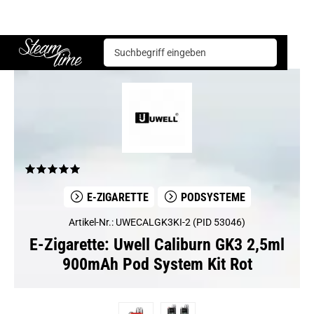
E-Zigarette
Podsysteme
Uwell Caliburn GK3 2,5ml 900mAh Pod System Kit Rot
Steam time
E-ZIGARETTE
PODSYSTEME
Artikel-Nr.: UWECALGK3KI-2 (PID 53046)
E-Zigarette: Uwell Caliburn GK3 2,5ml
900mAh Pod System Kit Rot