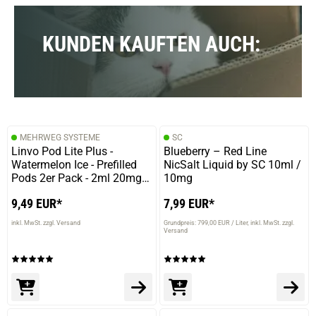
KUNDEN KAUFTEN AUCH:
MEHRWEG SYSTEME
SC
Linvo Pod Lite Plus -
Blueberry – Red Line
Watermelon Ice - Prefilled
NicSalt Liquid by SC 10ml /
Pods 2er Pack - 2ml 20mg
10mg
NicSalt
9,49 EUR*
7,99 EUR*
inkl. MwSt. zzgl. Versand
Grundpreis: 799,00 EUR / Liter
inkl. MwSt. zzgl.
Versand