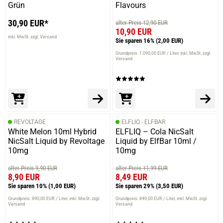
Grün
Flavours
30,90 EUR*
alter Preis 12,90 EUR
10,90 EUR
inkl. MwSt. zzgl. Versand
Sie sparen 16%
(2,00 EUR)
Grundpreis: 1.090,00 EUR / Liter
inkl. MwSt. zzgl.
Versand
REVOLTAGE
ELFLIQ - ELFBAR
White Melon 10ml Hybrid
ELFLIQ – Cola NicSalt
NicSalt Liquid by Revoltage
Liquid by ElfBar 10ml /
10mg
10mg
alter Preis 9,90 EUR
alter Preis 11,99 EUR
8,90 EUR
8,49 EUR
Sie sparen 10%
(1,00 EUR)
Sie sparen 29%
(3,50 EUR)
Grundpreis: 890,00 EUR / Liter
inkl. MwSt. zzgl.
Grundpreis: 849,00 EUR / Liter
inkl. MwSt. zzgl.
Versand
Versand