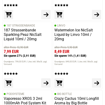
187 STRASSENBANDE
LINVO
187 Strassenbande
Watermelon Ice NicSalt
Sparkling Peaz NicSalt
Liquid by Linvo 10ml /
Liquid 10ml / 20mg
20mg
alter Preis 10,90 EUR
alter Preis 9,90 EUR
7,99 EUR
8,49 EUR
Sie sparen 27%
(2,91 EUR)
Sie sparen 14%
(1,41 EUR)
Grundpreis: 799,00 EUR / Liter
inkl. MwSt. zzgl.
Grundpreis: 849,00 EUR / Liter
inkl. MwSt. zzgl.
Versand
Versand
PODSYSTEME
BIG BOTTLE
Vaporesso XROS 3 2ml
Crazy Cactus 10ml Longfill
1000mAh Pod System Kit
Aroma by Big Bottle