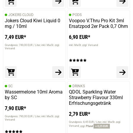
JOKERS CLOUD
PODS
Jokers Cloud Kiwi Liquid 0
Voopoo V.Thru Pro Kit 3ml
mg / 10ml
Ersatzpod 2er Pack 0,7 Ohm
7,49 EUR*
6,90 EUR*
Grundpreis: 749,00 EUR / Liter
inkl. MwSt. zzgl.
inkl. MwSt. zzgl. Versand
Versand
SC
DRINKS
Wassermelone 10ml Aroma
QDOL Sparkling Water
by SC
Strawberry Flavour 330ml
Erfrischungsgetränk
7,90 EUR*
2,79 EUR*
Grundpreis: 790,00 EUR / Liter
inkl. MwSt. zzgl.
Versand
Grundpreis: 8,45 EUR / Liter
inkl. MwSt. zzgl.
Versand
zzgl.
Pfand
+ 0,25 EUR