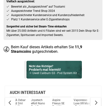
Vielfach ausgzeichnet:
Bewertet als „Ausgezeichnet” auf Trustami
Ausgezeichneter Trend Shop 2024
Ausgezeichneter Kundenservice und Kundenzufriedenheit
Platz 1 Kundenservice aller E-Zigarettenshops
Sorgenfrei und sicher bei Steam-Time einkaufen
Mit über 25.000 Artikeln und 6 Filialen sind wir seit 2015 Dein Shop für E-
Zigaretten, Spirituosen und Imported Sweets.
Beim Kauf dieses Artikels erhalten Sie
11,9
Steamcoins
gutgeschrieben.
Nicht das Richtige?
Probier's mal hiermit!
Uwell Caliburn G3 - Pod System Kit Grün - 2,5ml 900mAh
Bock auf was Neues?
Check das mal!
OWLA – White Peach Razz – Prefilled Pod 2er Pack 10mg
AUCH INTERESSANT
rd
OXVA Oxbar
Joyetech
Aspire
Vaporesso
Elux Le
Du willst Kröten sparen?
t
Bipod 2ml
eRoll Nano
Flexus SE
Luxe XR Max
Plus Po
Schau mal hier!