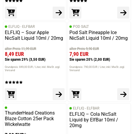
ELFLIQ - ELFBAR
POD SALT
ELFLIQ – Sour Apple
Pod Salt Pineapple Ice
NicSalt Liquid 10ml / 20mg
NicSalt Liquid 10ml / 20mg
alter Preis 11,99 EUR
alter Preis 9,90 EUR
8,49 EUR
7,90 EUR
Sie sparen 29%
(3,50 EUR)
Sie sparen 20%
(2,00 EUR)
Grundpreis: 849,00 EUR / Liter
inkl. MwSt. zzgl.
Grundpreis: 790,00 EUR / Liter
inkl. MwSt. zzgl.
Versand
Versand
ELFLIQ - ELFBAR
ThunderHead Creations
ELFLIQ – Cola NicSalt
Blaze Cotton 25er Pack
Liquid by ElfBar 10ml /
Wickelwatte
20mg