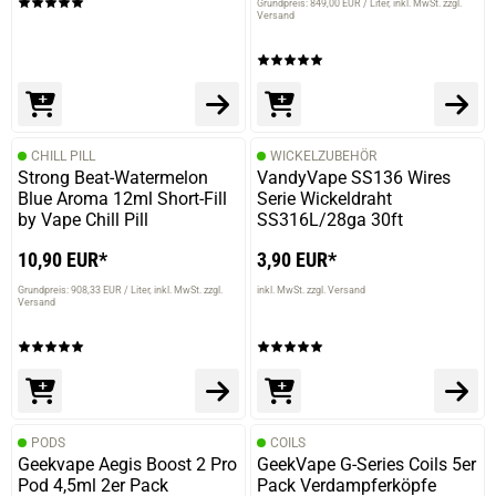
Grundpreis: 849,00 EUR / Liter
inkl. MwSt. zzgl.
Versand
verifizierter Onlinekauf.
twisted halt... Muss man da noch was zu sagen
CHILL PILL
WICKELZUBEHÖR
29.10.2019 — via
Trustedshops.de
Strong Beat-Watermelon
VandyVape SS136 Wires
Eppel T.
Blue Aroma 12ml Short-Fill
Serie Wickeldraht
by Vape Chill Pill
SS316L/28ga 30ft
verifizierter Onlinekauf.
twisted halt... Muss man da noch was zu sagen
10,90 EUR*
3,90 EUR*
Grundpreis: 908,33 EUR / Liter
inkl. MwSt. zzgl.
inkl. MwSt. zzgl. Versand
Versand
29.10.2019 — via
Trustedshops.de
Eppel T.
verifizierter Onlinekauf.
twisted halt... Muss man da noch was zu sagen
PODS
COILS
Geekvape Aegis Boost 2 Pro
GeekVape G-Series Coils 5er
Pod 4,5ml 2er Pack
Pack Verdampferköpfe