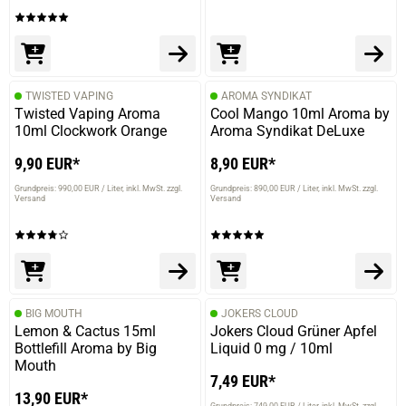
Gewissens weiter empfehlen.
10.04.2019 — via
Trustedshops.de
TWISTED VAPING
AROMA SYNDIKAT
Andreas J.
Twisted Vaping Aroma
Cool Mango 10ml Aroma by
10ml Clockwork Orange
Aroma Syndikat DeLuxe
verifizierter Onlinekauf.
5 reichen auch, dann ist es nicht ganz so süß, schmeckt
9,90 EUR*
8,90 EUR*
aber trotzdem hervorragend. Kann man guten
Gewissens weiter empfehlen.
Grundpreis: 990,00 EUR / Liter
inkl. MwSt. zzgl.
Grundpreis: 890,00 EUR / Liter
inkl. MwSt. zzgl.
Versand
Versand
10.04.2019 — via
Trustedshops.de
Andreas J.
BIG MOUTH
JOKERS CLOUD
verifizierter Onlinekauf.
Lemon & Cactus 15ml
Jokers Cloud Grüner Apfel
5 reichen auch, dann ist es nicht ganz so süß, schmeckt
Bottlefill Aroma by Big
Liquid 0 mg / 10ml
aber trotzdem hervorragend. Kann man guten
Mouth
7,49 EUR*
Gewissens weiter empfehlen.
13,90 EUR*
Grundpreis: 749,00 EUR / Liter
inkl. MwSt. zzgl.