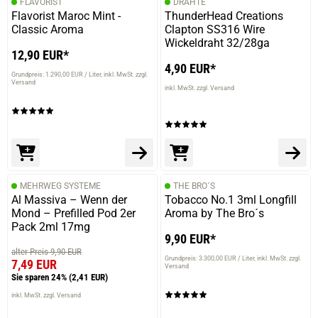
FLAVORIST
DRÄHTE
verifizierter Onlinekauf.
Flavorist Maroc Mint -
ThunderHead Creations
Angemischt mit 70/30 VPG, 8, sofort probiert. Schmeckt
Classic Aroma
Clapton SS316 Wire
Super. Für den Sommer allday tauglich.
Wickeldraht 32/28ga
12,90 EUR*
4,90 EUR*
Grundpreis: 1.290,00 EUR / Liter
inkl. MwSt. zzgl.
Versand
inkl. MwSt. zzgl. Versand
22.05.2019 — via
Trustedshops.de
Uwe J.
verifizierter Onlinekauf.
Angemischt mit 70/30 VPG, 8, sofort probiert. Schmeckt
Super. Für den Sommer allday tauglich.
MEHRWEG SYSTEME
THE BRO´S
Al Massiva – Wenn der
Tobacco No.1 3ml Longfill
Mond – Prefilled Pod 2er
Aroma by The Bro´s
Pack 2ml 17mg
9,90 EUR*
10.04.2019 — via
Trustedshops.de
Andreas J.
alter Preis 9,90 EUR
Grundpreis: 3.300,00 EUR / Liter
inkl. MwSt. zzgl.
7,49 EUR
Versand
verifizierter Onlinekauf.
Sie sparen 24%
(2,41 EUR)
5 reichen auch, dann ist es nicht ganz so süß, schmeckt
inkl. MwSt. zzgl. Versand
aber trotzdem hervorragend. Kann man guten