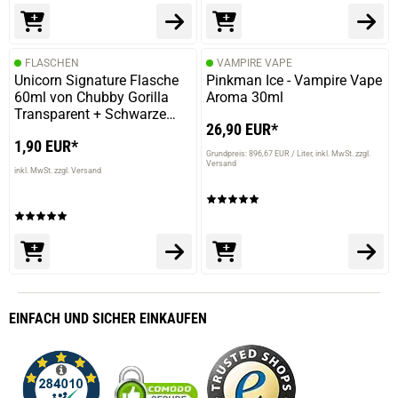
FLASCHEN
VAMPIRE VAPE
Unicorn Signature Flasche
Pinkman Ice - Vampire Vape
60ml von Chubby Gorilla
Aroma 30ml
Transparent + Schwarze
26,90 EUR*
Kappe
1,90 EUR*
Grundpreis: 896,67 EUR / Liter
inkl. MwSt. zzgl.
Versand
inkl. MwSt. zzgl. Versand
EINFACH
UND SICHER
EINKAUFEN