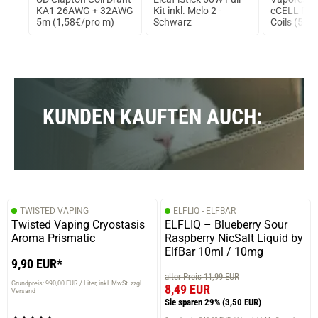
Robin K.
 von
KA1 26AWG + 32AWG
Kit inkl. Melo 2 -
cCELL Rep
5m (1,58€/pro m)
Schwarz
Coils (5er 
verifizierter Onlinekauf.
0,5Ohm S
Würde jetzt ohne zu wissen, was es ist, nicht sagen
können, wonach es schmeckt. Aber schmeck super.
Frisch ohne kühle und nicht zu süß. Fruchtug ohne
typisch fruchtig zu sein. Brause ohne typisch brausig zu
sein. Speziell aber sehr gut. Gewisse säure ist auch
KUNDEN KAUFTEN AUCH:
dabei.
07.02.2020 — via
Trustedshops.de
Andreas J.
TWISTED VAPING
ELFLIQ - ELFBAR
verifizierter Onlinekauf.
Twisted Vaping Cryostasis
ELFLIQ – Blueberry Sour
Dampfe ich schon länger. Empfehlenswert.
Aroma Prismatic
Raspberry NicSalt Liquid by
ElfBar 10ml / 10mg
9,90 EUR*
alter Preis 11,99 EUR
Grundpreis: 990,00 EUR / Liter
inkl. MwSt. zzgl.
8,49 EUR
Versand
29.10.2019 — via
Trustedshops.de
Sie sparen 29%
(3,50 EUR)
Eppel T.