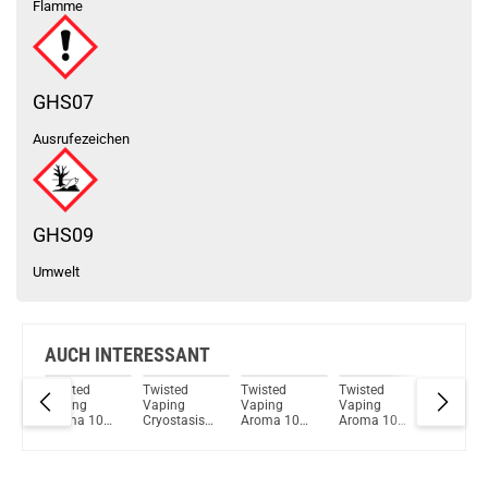
Flamme
GHS07
Ausrufezeichen
GHS09
Umwelt
AUCH INTERESSANT
Twisted
Twisted
Twisted
Twisted
Twisted
Vaping
Vaping
Vaping
Vaping
Vaping
0ml
Aroma 10ml
Cryostasis
Aroma 10ml
Aroma 10ml
Aroma 
on
Monster
Aroma
Pulsar
Tide Ride 2
Ice Cass
Boobz
Prismatic