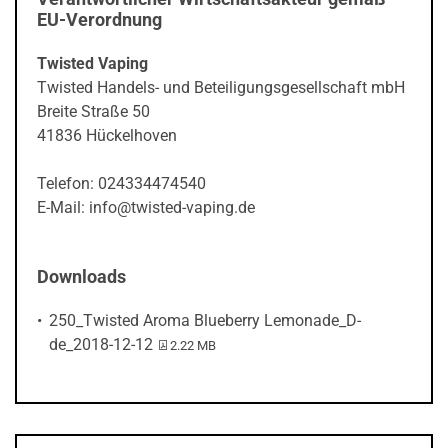
EU-Verordnung
Twisted Vaping
Twisted Handels- und Beteiligungsgesellschaft mbH
Breite Straße 50
41836 Hückelhoven
Telefon: 024334474540
E-Mail: info@twisted-vaping.de
Downloads
250_Twisted Aroma Blueberry Lemonade_D-
PDF-Datei:
de_2018-12-12
2.22 MB