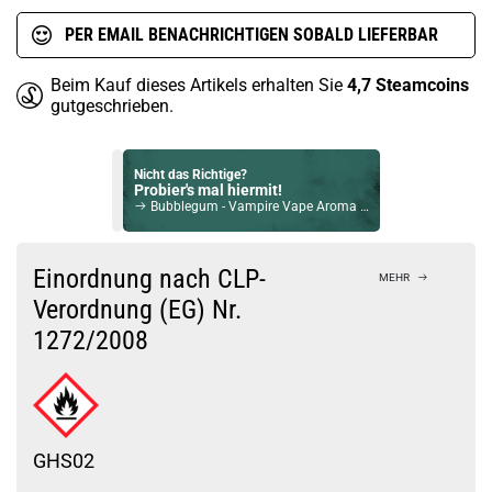
PER EMAIL BENACHRICHTIGEN SOBALD LIEFERBAR
Beim Kauf dieses Artikels erhalten Sie
4,7
Steamcoins
gutgeschrieben.
Nicht das Richtige?
Probier's mal hiermit!
Bubblegum - Vampire Vape Aroma 30ml
Bock auf was Neues?
Check das mal!
Einordnung nach CLP-
MEHR
Glazed Popcorn 12ml Bottlefill Aroma by Coffee Mill
Verordnung (EG) Nr.
1272/2008
Du willst Kröten sparen?
Schau mal hier!
Vsticking VIY 1,8ml 750mAh Pod System Kit Rose Gold
GHS02