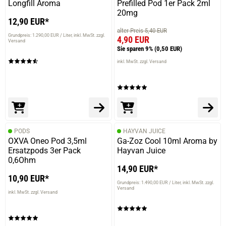
Longfill Aroma
Prefilled Pod 1er Pack 2ml
20mg
12,90 EUR*
alter Preis 5,40 EUR
Grundpreis: 1.290,00 EUR / Liter
inkl. MwSt. zzgl.
4,90 EUR
Versand
Sie sparen 9%
(0,50 EUR)
inkl. MwSt. zzgl. Versand
PODS
HAYVAN JUICE
OXVA Oneo Pod 3,5ml
Ga-Zoz Cool 10ml Aroma by
Ersatzpods 3er Pack
Hayvan Juice
0,6Ohm
14,90 EUR*
10,90 EUR*
Grundpreis: 1.490,00 EUR / Liter
inkl. MwSt. zzgl.
Versand
inkl. MwSt. zzgl. Versand