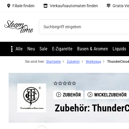
Filiale finden
Verkaufsautomaten finden
Gratis V
Steam time
Alle
Neu
Sale
E-Zigarette
Basen & Aromen
Liquids
Sie sind hier:
Startseite
Zubehör
Werkzeug
ZUBEHÖR
WICKELZUBEHÖR
Zubehör: ThunderCl