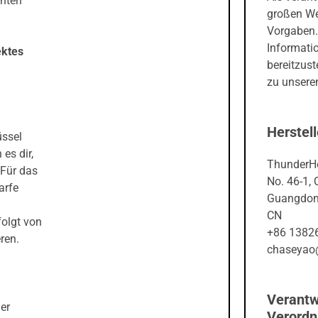
chten
großen We
Vorgaben.
Informati
ektes
bereitzust
zu unseren
Herstell
üssel
es dir,
ThunderHe
 Für das
No. 46-1,
arfe
Guangdong
CN
olgt von
+86 1382
ren.
chaseyao
Verantw
er
Verord