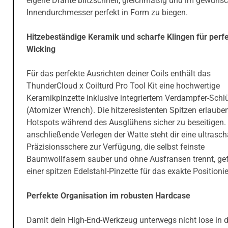
eigene Drähte blitzschnell, gleichmäßig und im gewüns
Innendurchmesser perfekt in Form zu biegen.
Hitzebeständige Keramik und scharfe Klingen für perf
Wicking
Für das perfekte Ausrichten deiner Coils enthält das
ThunderCloud x Coilturd Pro Tool Kit eine hochwertige
Keramikpinzette inklusive integriertem Verdampfer-Schl
(Atomizer Wrench). Die hitzeresistenten Spitzen erlauben 
Hotspots während des Ausglühens sicher zu beseitigen.
anschließende Verlegen der Watte steht dir eine ultrasch
Präzisionsschere zur Verfügung, die selbst feinste
Baumwollfasern sauber und ohne Ausfransen trennt, gef
einer spitzen Edelstahl-Pinzette für das exakte Positionie
Perfekte Organisation im robusten Hardcase
Damit dein High-End-Werkzeug unterwegs nicht lose in d