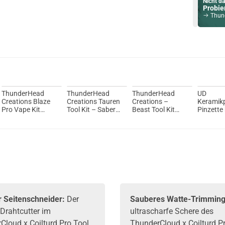
Nicht da
Probier
ThunderH
Du willst 
Schau ma
OVNS JC02
ThunderHead
ThunderHead
ThunderHead
UD
Creations Blaze
Creations Tauren
Creations –
Keramikp
Pro Vape Kit
Tool Kit – Saber
Beast Tool Kit
Pinzette
Wickelset
Wickelset
Wickelset
Youde
r Seitenschneider:
Der
Sauberes Watte-Trimming
 Drahtcutter im
ultrascharfe Schere des
Cloud x Coilturd Pro Tool
ThunderCloud x Coilturd P