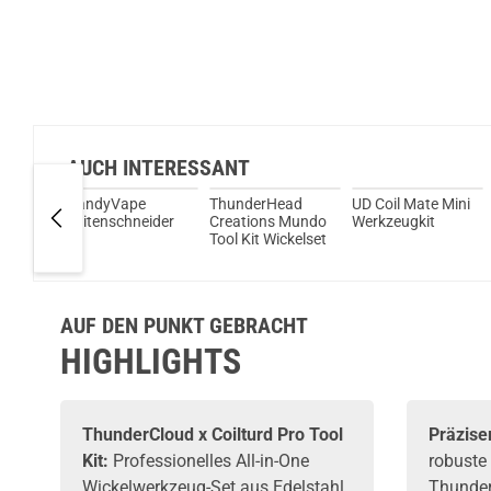
AUCH INTERESSANT
 I4
VandyVape
ThunderHead
UD Coil Mate Mini
nkl. 4x
Seitenschneider
Creations Mundo
Werkzeugkit
Tool Kit Wickelset
i-Ion
AUF DEN PUNKT GEBRACHT
HIGHLIGHTS
ThunderCloud
x Coilturd Pro Tool
Präzise
Kit:
Professionelles All-in-One
robuste
Wickelwerkzeug-Set
aus Edelstahl
Thunder