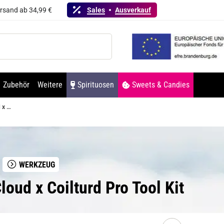
ersand ab 34,99 €
Sales
Ausverkauf
Zubehör
Weitere
Spirituosen
Sweets & Candies
ThunderCloud x Coilturd Pro Tool Kit
WERKZEUG
oud x Coilturd Pro Tool Kit