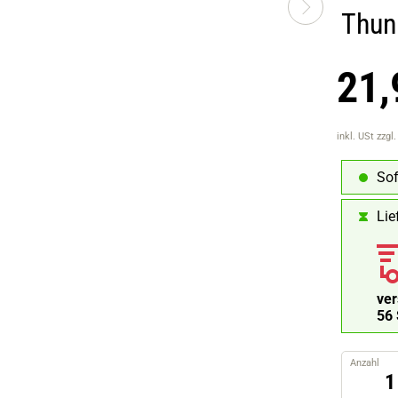
Thund
21,
inkl. USt
zzgl
Sof
Lie
ve
55
Anzahl