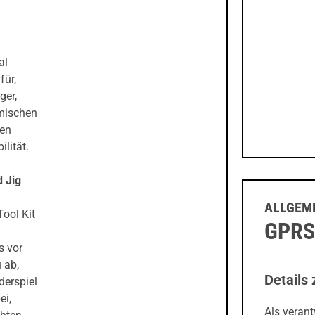
al
für,
ger,
omischen
nen
lität.
 Jig
ALLGEME
Tool Kit
GPRS
s vor
 ab,
Details 
erspiel
ei,
Als veran