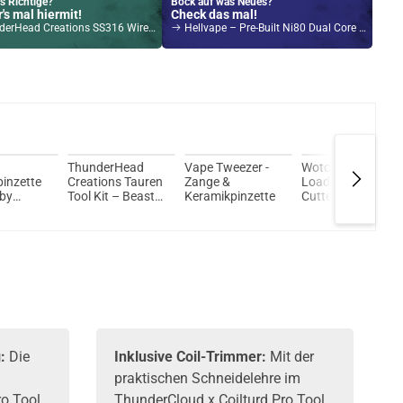
s Richtige?
Bock auf was Neues?
's mal hiermit!
Check das mal!
ead Creations SS316 Wire Wickeldraht 24GA
Hellvape – Pre-Built Ni80 Dual Core Fused Clapton Coil 10er Pack
Kröten sparen?
l hier!
 1ml 650mAh Pod System Kit Milky Way
ThunderHead
Vape Tweezer -
Wotofo Spring
inzette
Creations Tauren
Zange &
Loaded Flush
 by
Tool Kit – Beast
Keramikpinzette
Cutter
Wickelset
(Seitenschneider)
:
Die
Inklusive Coil-Trimmer:
Mit der
praktischen Schneidelehre im
ro Tool
ThunderCloud x Coilturd Pro Tool