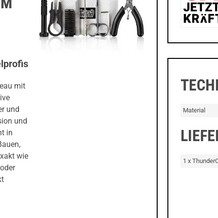
UM
lprofis
TECH
veau mit
ive
er und
Material
sion und
LIEF
t in
Bauen,
exakt wie
1 x ThunderCl
 oder
kt