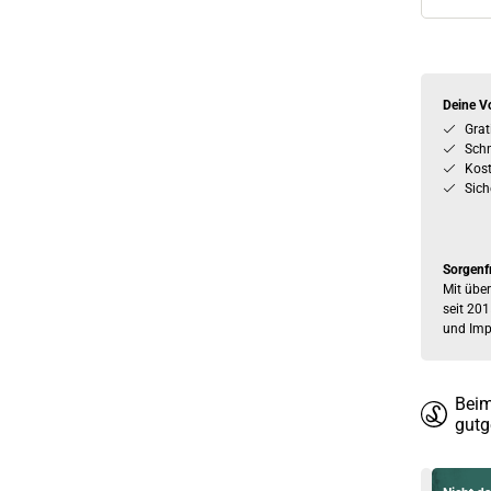
Deine Vo
Grat
Schn
Kos
Sich
Sorgenf
Mit über
seit 201
und Imp
Beim
gutg