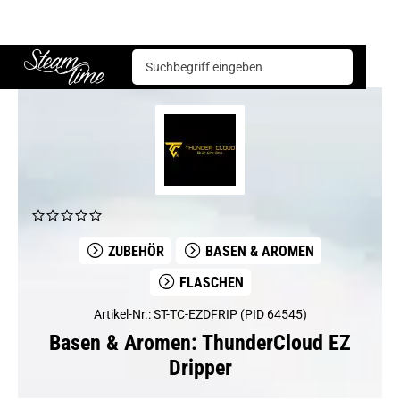
Basen & Aromen
Flaschen
ThunderCloud EZ Dripper
Steam time
ZUBEHÖR
BASEN & AROMEN
FLASCHEN
Artikel-Nr.: ST-TC-EZDFRIP (PID 64545)
Basen & Aromen: ThunderCloud EZ
Dripper