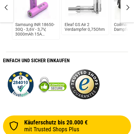
Samsung INR 18650-
Eleaf GS Air 2
Coilmaste
d
30Q - 3,6V - 3,7V,
Verdampfer 0,75Ohm
Dampferta
3000mAh 15A
ungeschützt Lithium
Ionen Akku
EINFACH
UND SICHER
EINKAUFEN
Käuferschutz bis 20.000 €
mit Trusted Shops Plus