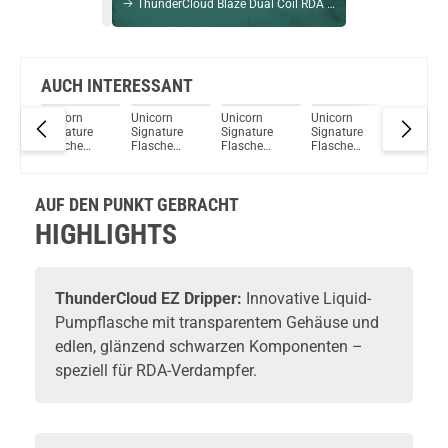
ThunderCloud Blaze Dual Coil RDA Verdampfer Pink
Bock auf was Neues?
Check das mal!
Frischer Minztabak Feenchen 5ml Longfill Aroma by Nebelfee
AUCH INTERESSANT
PE
Unicorn
Unicorn
Unicorn
Unicorn
Thunder
Du willst Kröten sparen?
von
Signature
Signature
Signature
Signature
EZ Dripp
Schau mal hier!
Flasche
Flasche
Flasche
Flasche
Vaptio Pado Pod System Kit Blau
10ml von
120ml V3
60ml von
30ml von
Chubby
von Chubby
Chubby
Chubby
Gorilla (5er
Gorilla
Gorilla
Gorilla
AUF DEN PUNKT GEBRACHT
Pack)
HIGHLIGHTS
ThunderCloud
EZ Dripper:
Innovative Liquid-
Pumpflasche mit transparentem Gehäuse und
edlen, glänzend schwarzen Komponenten –
speziell für RDA-Verdampfer.