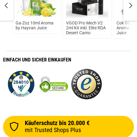
 7
Ga-Zoz 10ml Aroma
VGOD Pro Mech V2
Cok Güzel
va
by Hayvan Juice
2ml Kit inkl. Elite RDA
Aroma by 
Desert Camo
Juice
EINFACH
UND SICHER
EINKAUFEN
Käuferschutz bis 20.000 €
mit Trusted Shops Plus