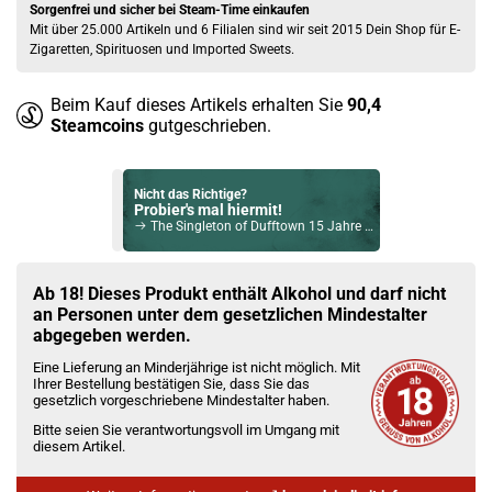
Sorgenfrei und sicher bei Steam-Time einkaufen
Mit über 25.000 Artikeln und 6 Filialen sind wir seit 2015 Dein Shop für E-
Zigaretten, Spirituosen und Imported Sweets.
Beim Kauf dieses Artikels erhalten Sie
90,4
Steamcoins
gutgeschrieben.
Nicht das Richtige?
Probier's mal hiermit!
The Singleton of Dufftown 15 Jahre Single Malt Scotch Whisky 40% Vol. 700ml
Bock auf was Neues?
Check das mal!
Ab 18! Dieses Produkt enthält Alkohol und darf nicht
Michter's Shenk's Homestead Sour Mash 2024 Whiskey 45,6% Vol. 700ml
an Personen unter dem gesetzlichen Mindestalter
abgegeben werden.
Du willst Kröten sparen?
Eine Lieferung an Minderjährige ist nicht möglich. Mit
Schau mal hier!
Ihrer Bestellung bestätigen Sie, dass Sie das
Vaptio Pado Pod System Kit Blau
gesetzlich vorgeschriebene Mindestalter haben.
Bitte seien Sie verantwortungsvoll im Umgang mit
diesem Artikel.