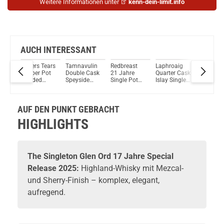
Weitere Informationen unter
kenn-dein-limit.info
AUCH INTERESSANT
re
Writers Tears
Tamnavulin
Redbreast
Laphroaig
Edradou
Copper Pot
Double Cask
21 Jahre
Quarter Cask
Ballechi
Blended
Speyside
Single Pot
Islay Single
Jahre S
ak
Whisky 40%
Single Malt
Still Whiskey
Malt Scotch
Batch
gle
Vol. 700ml
Scotch
46% Vol.
Whisky 48%
2022/#1
tch
Whisky 40%
700ml
Vol. 700ml
Single M
AUF DEN PUNKT GEBRACHT
Vol. 700ml
Scotch
l.
Whisky
HIGHLIGHTS
58,9% Vo
500ml
The Singleton
Glen Ord 17 Jahre Special
Release 2025:
Highland-
Whisky
mit Mezcal-
und Sherry-Finish – komplex, elegant,
aufregend.