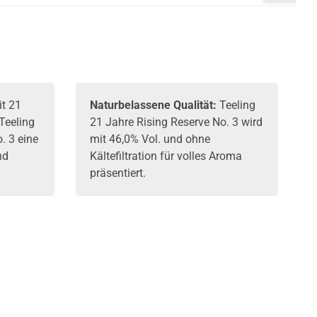
Whisky
700ml
43% Vol. 700ml
 700ml
t 21
Naturbelassene Qualität:
Teeling
 Teeling
21 Jahre Rising Reserve No. 3 wird
. 3 eine
mit 46,0% Vol. und ohne
nd
Kältefiltration für volles Aroma
präsentiert.