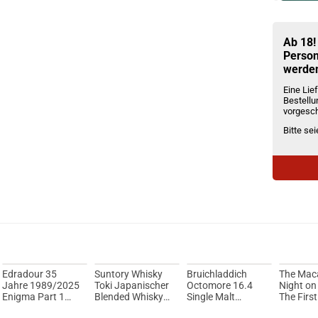
Du willst 
Schau ma
Innokin
Ab 18!
Person
werde
Eine Lief
Bestellu
vorgesch
Bitte se
Edradour 35
Suntory Whisky
Bruichladdich
The Maca
Jahre 1989/2025
Toki Japanischer
Octomore 16.4
Night on
Enigma Part 1
Blended Whisky
Single Malt
The First
Single Malt
43% Vol. 700ml
Scotch Whisky
2025 Sin