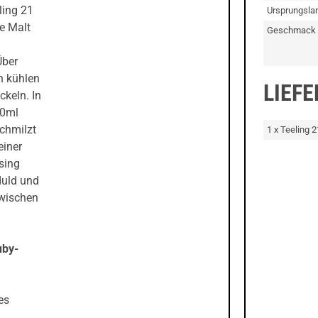
ling 21
Ursprungsla
le Malt
Geschmack
Über
n kühlen
LIEF
ckeln. In
00ml
schmilzt
1 x Teeling 
einer
sing
duld und
zwischen
uby-
es