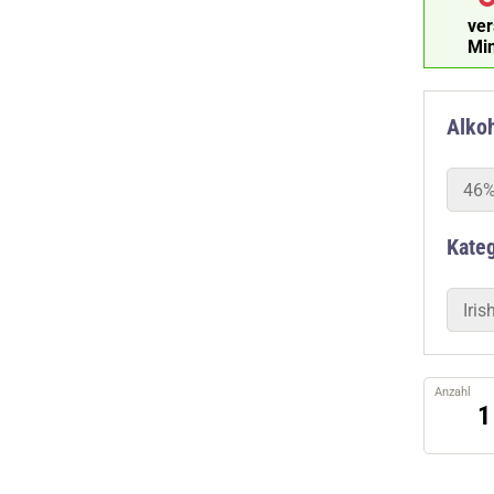
ve
Mi
Alkoh
46%
Kate
Iri
Anzahl