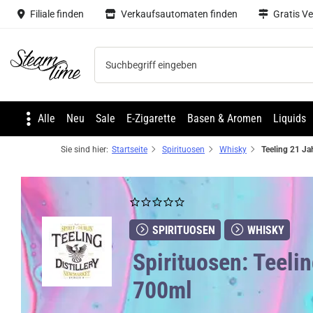
Filiale finden
Verkaufsautomaten finden
Gratis V
Steam time
Alle
Neu
Sale
E-Zigarette
Basen & Aromen
Liquids
Sie sind hier:
Startseite
Spirituosen
Whisky
SPIRITUOSEN
WHISKY
Spirituosen: Teeli
700ml