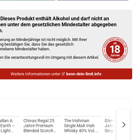
Kröten sparen?
l hier!
 Trine Pod System Kit Rot
 Dieses Produkt enthält Alkohol und darf nicht an
en unter dem gesetzlichen Mindestalter abgegeben
n.
erung an Minderjährige ist nicht möglich. Mit Ihrer
ng bestätigen Sie, dass Sie das gesetzlich
riebene Mindestalter haben.
ien Sie verantwortungsvoll im Umgang mit diesem Artikel.
Weitere Informationen unter
kenn-dein-limit.info
llan A
Chivas Regal 25
The Irishman
Glenfiddich 23
 Earth –
Jahre Premium
Single Malt Irish
Jahre Grand Cru
 Light
Blended Scotch
Whisky 40% Vol.
Single Malt
gle Malt
Whisky 40% Vol.
700ml
Scotch Whisky