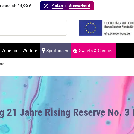
ersand ab 34,99 €
Sales
Ausverkauf
Zubehör
Weitere
Spirituosen
Sweets & Candies
Teeling 21 Jahre Rising Reserve No. 3 Irish Whiskey 46% Vol. 700ml
ng 21 Jahre Rising Reserve No. 3 