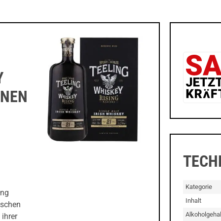
Y
ONEN
TECH
Kategorie
ing
Inhalt
rischen
Alkoholgehal
 ihrer