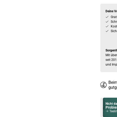
Deine Vo
Grat
Schn
Kos
Sich
Sorgenf
Mit über
seit 201
und Imp
Beim
gutg
Nicht da
Probier
Teeling 