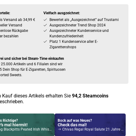
rteile:
Vielfach ausgzeichnet:
is Versand ab 34,99 €
Bewertet als „Ausgezeichnet” auf Trustami
eller Versand
Ausgezeichneter Trend Shop 2024
tenlose Rückgabe
Ausgezeichneter Kundenservice und
er bezahlen
Kundenzufriedenheit
Platz 1 Kundenservice aller E-
Zigarettenshops
rei und sicher bei Steam-Time einkaufen
 25.000 Artikeln und 6 Filialen sind wir
5 Dein Shop für E-Zigaretten, Spirituosen
orted Sweets.
 Kauf dieses Artikels erhalten Sie
94,2
Steamcoins
eschrieben.
s Richtige?
Bock auf was Neues?
's mal hiermit!
Check das mal!
Blackpitts Peated Irish Whiskey 46% Vol. 700ml
Chivas Regal Royal Salute 21 Jahre Miami Polo Edition Blended Scotch Whisky 40% Vol. 700ml