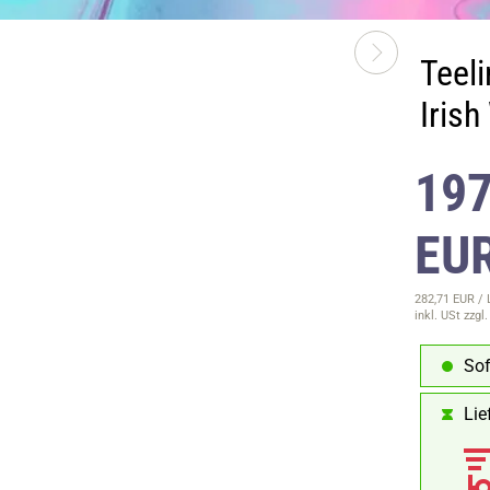
Teeli
Iris
197
EU
282,71 EUR / 
inkl. USt
zzgl
Sof
Lie