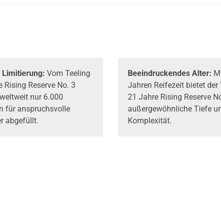
Scotch Whisky
62,6% Vol. 700ml
Scotch 
52,6% Vol. 700ml
43% Vol.
 Limitierung:
Vom Teeling
Beeindruckendes Alter:
Mi
e Rising Reserve No. 3
Jahren Reifezeit bietet der
weltweit nur 6.000
21 Jahre Rising Reserve No
n für anspruchsvolle
außergewöhnliche Tiefe u
 abgefüllt.
Komplexität.