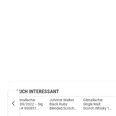
AUCH INTERESSANT
Glenallachie
Johnnie Walker
Glenallachie
ingle
2009/2022 – Sig
Black Ruby
Single Malt
y 12
CS # 900851
Blended Scotch
Scotch Whisky 10
Vol.
66,4% Vol. 700ml
Whisky 40% Vol.
Jahre 58,6% Vol.