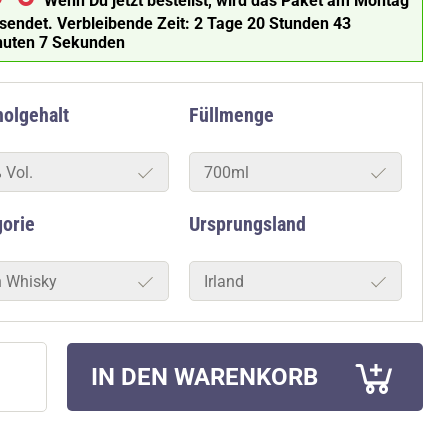
Wenn Du jetzt bestellst, wird das Paket am Montag
rsendet.
Verbleibende Zeit:
2 Tage 20 Stunden 43
nuten 5 Sekunden
olgehalt
Füllmenge
 Vol.
700ml
gorie
Ursprungsland
sh Whisky
Irland
IN DEN WARENKORB