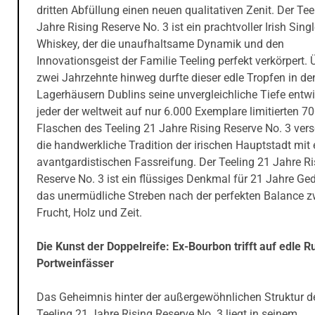
dritten Abfüllung einen neuen qualitativen Zenit. Der Tee
Jahre Rising Reserve No. 3 ist ein prachtvoller Irish Sing
Whiskey, der die unaufhaltsame Dynamik und den
Innovationsgeist der Familie Teeling perfekt verkörpert. 
zwei Jahrzehnte hinweg durfte dieser edle Tropfen in de
Lagerhäusern Dublins seine unvergleichliche Tiefe entwi
jeder der weltweit auf nur 6.000 Exemplare limitierten 7
Flaschen des Teeling 21 Jahre Rising Reserve No. 3 ver
die handwerkliche Tradition der irischen Hauptstadt mit 
avantgardistischen Fassreifung. Der Teeling 21 Jahre Ri
Reserve No. 3 ist ein flüssiges Denkmal für 21 Jahre Ge
das unermüdliche Streben nach der perfekten Balance 
Frucht, Holz und Zeit.
Die Kunst der Doppelreife: Ex-Bourbon trifft auf edle R
Portweinfässer
Das Geheimnis hinter der außergewöhnlichen Struktur d
Teeling 21 Jahre Rising Reserve No. 3 liegt in seinem