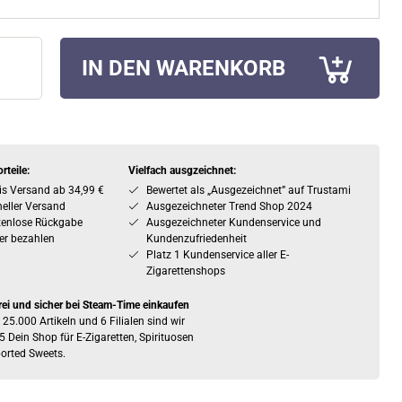
IN DEN WARENKORB
rteile:
Vielfach ausgzeichnet:
is Versand ab 34,99 €
Bewertet als „Ausgezeichnet” auf Trustami
eller Versand
Ausgezeichneter Trend Shop 2024
tenlose Rückgabe
Ausgezeichneter Kundenservice und
er bezahlen
Kundenzufriedenheit
Platz 1 Kundenservice aller E-
Zigarettenshops
rei und sicher bei Steam-Time einkaufen
 25.000 Artikeln und 6 Filialen sind wir
5 Dein Shop für E-Zigaretten, Spirituosen
orted Sweets.
 Kauf dieses Artikels erhalten Sie
64,2
Steamcoins