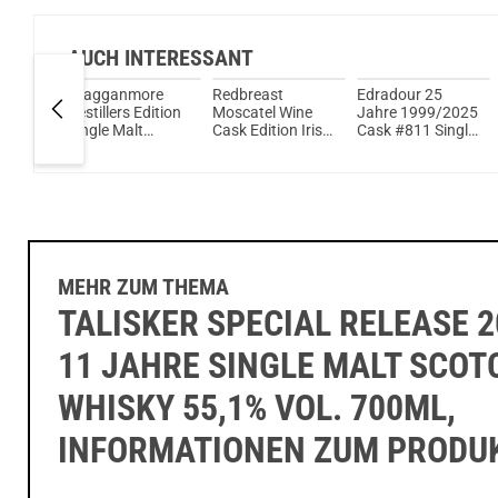
AUCH INTERESSANT
14
Cragganmore
Redbreast
Edradour 25
Single
Destillers Edition
Moscatel Wine
Jahre 1999/2025
h
Single Malt
Cask Edition Irish
Cask #811 Single
 Vol.
Scotch Whisky
Whiskey 46% Vol.
Malt Scotch
40% Vol. 700ml
700ml
Whisky 54,8%
Vol. 700ml
MEHR ZUM THEMA
TALISKER SPECIAL RELEASE 2
11 JAHRE SINGLE MALT SCOT
WHISKY 55,1% VOL. 700ML,
INFORMATIONEN ZUM PRODU