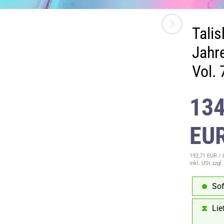
Tali
Jahr
Vol.
134
EU
192,71 EUR / 
inkl. USt
zzgl
Sof
Lie