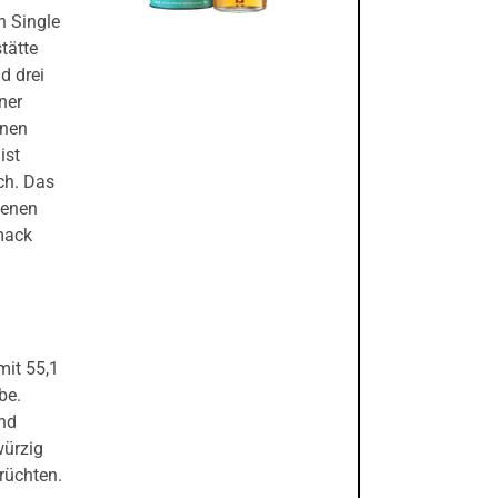
n Single
tätte
d drei
ner
inen
ist
och. Das
denen
hmack
mit 55,1
be.
nd
würzig
rüchten.