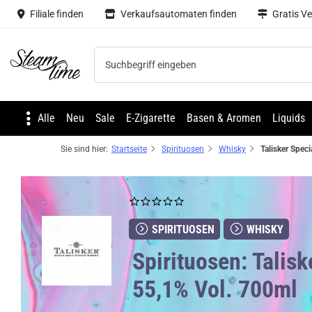
Filiale finden
Verkaufsautomaten finden
Gratis V
Steam time
Alle
Neu
Sale
E-Zigarette
Basen & Aromen
Liquids
Sie sind hier:
Startseite
Spirituosen
Whisky
SPIRITUOSEN
WHISKY
Spirituosen: Talis
55,1% Vol. 700ml