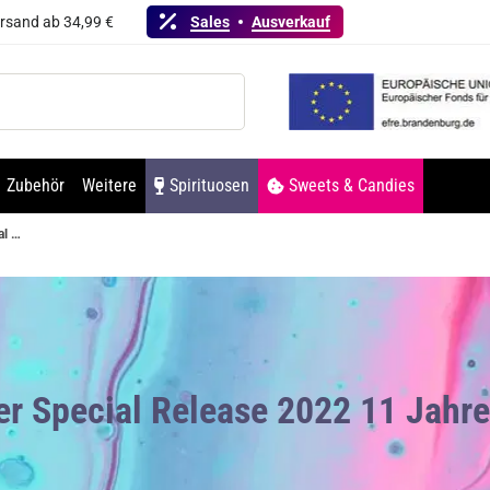
ersand ab 34,99 €
Sales
Ausverkauf
Zubehör
Weitere
Spirituosen
Sweets & Candies
Talisker Special Release 2022 11 Jahre Single Malt Scotch Whisky 55,1% Vol. 700ml
ker Special Release 2022 11 Jahr