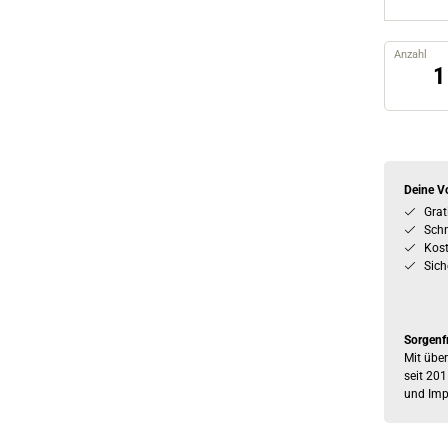
Anzahl
Deine Vo
Grat
Schn
Kos
Sich
Sorgenf
Mit über
seit 201
und Imp
Beim