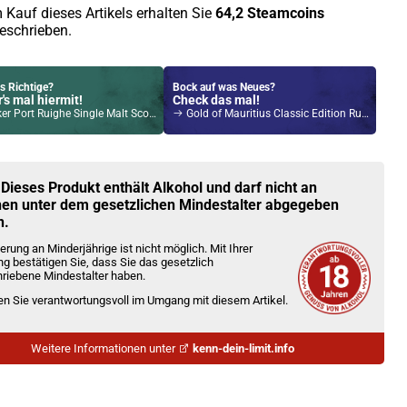
eschrieben.
s Richtige?
Bock auf was Neues?
's mal hiermit!
Check das mal!
ort Ruighe Single Malt Scotch Whisky 45,8% Vol. 700ml
Gold of Mauritius Classic Edition Rum 40% Vol. 700ml
Kröten sparen?
l hier!
ir MOD 60 1500mAh 6,0ml Pod Kit Rot
 Dieses Produkt enthält Alkohol und darf nicht an
en unter dem gesetzlichen Mindestalter abgegeben
n.
erung an Minderjährige ist nicht möglich. Mit Ihrer
ng bestätigen Sie, dass Sie das gesetzlich
riebene Mindestalter haben.
ien Sie verantwortungsvoll im Umgang mit diesem Artikel.
Weitere Informationen unter
kenn-dein-limit.info