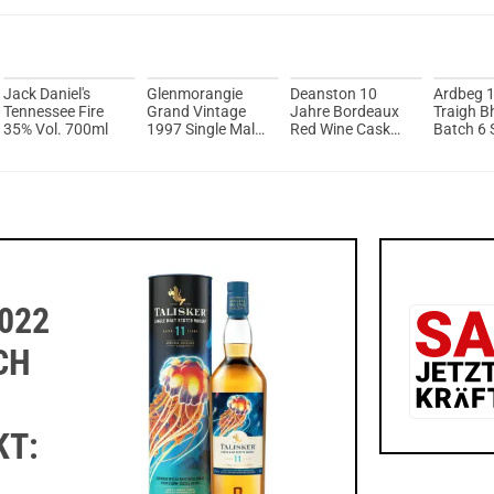
Jack Daniel's
Glenmorangie
Deanston 10
Ardbeg 1
Tennessee Fire
Grand Vintage
Jahre Bordeaux
Traigh B
35% Vol. 700ml
1997 Single Malt
Red Wine Cask
Batch 6 
Scotch Whisky
Finish Single Malt
Malt Sco
43% Vol. 700ml
Scotch Whisky
Whisky 
46,3% Vol. 700ml
Vol. 700
022
CH
KT: