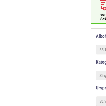
ve
Alkoh
55,
Kate
Sin
Ursp
Sch