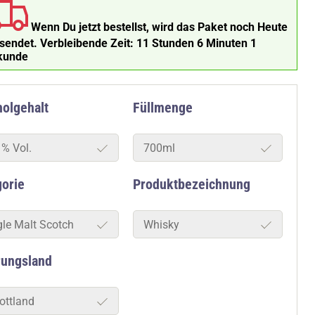
Wenn Du jetzt bestellst, wird das Paket noch Heute
rsendet.
Verbleibende Zeit:
11 Stunden 6 Minuten
olgehalt
Füllmenge
1% Vol.
700ml
gorie
Produktbezeichnung
gle Malt Scotch
Whisky
rungsland
ottland