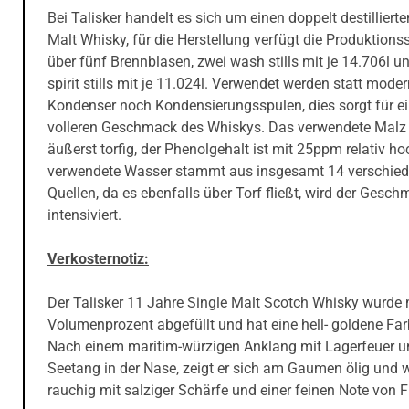
Bei Talisker handelt es sich um einen doppelt destillierte
Malt Whisky, für die Herstellung verfügt die Produktionss
über fünf Brennblasen, zwei wash stills mit je 14.706l un
spirit stills mit je 11.024l. Verwendet werden statt moder
Kondenser noch Kondensierungsspulen, dies sorgt für e
volleren Geschmack des Whiskys. Das verwendete Malz 
äußerst torfig, der Phenolgehalt ist mit 25ppm relativ h
verwendete Wasser stammt aus insgesamt 14 verschie
Quellen, da es ebenfalls über Torf fließt, wird der Gesc
intensiviert.
Verkosternotiz:
Der Talisker 11 Jahre Single Malt Scotch Whisky wurde 
Volumenprozent abgefüllt und hat eine hell- goldene Far
Nach einem maritim-würzigen Anklang mit Lagerfeuer u
Seetang in der Nase, zeigt er sich am Gaumen ölig und 
rauchig mit salziger Schärfe und einer feinen Note von F