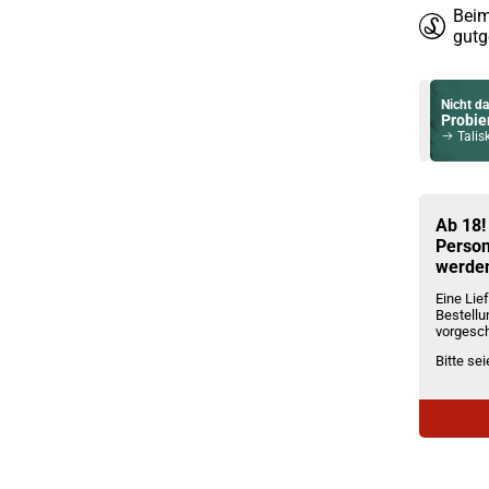
gutg
Nicht da
Probier
Talisker P
Du willst 
Schau ma
OneVape A
Ab 18!
Person
werde
Eine Lief
Bestellu
vorgesch
Bitte se