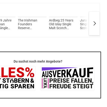
9 Jahre
The Irishman
Ardbeg 25 Years
Jura 18 Years Old
han
Founders
Old Islay Single
Single Malt
Single
Reserve
Malt Scotch
Scotch Whisky
tch
Caribbean Cask
Whisky 46% Vol.
44% Vol. 700ml
46,2%
Finish Single Malt
700ml
ml
Irish Whisky 46%
Vol. 700ml
Du suchst noch mehr Angebote?