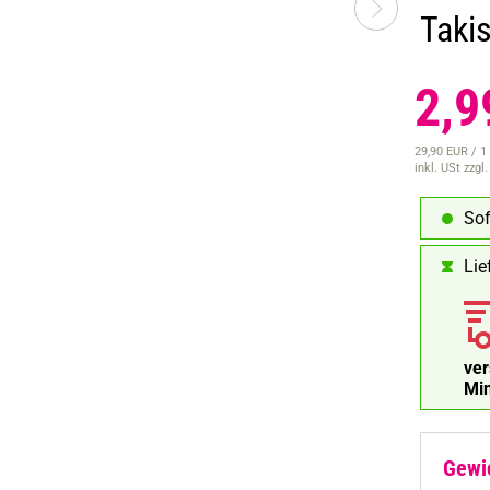
Taki
2,9
29,90 EUR / 1
inkl. USt
zzgl
Sof
Lie
ve
Mi
Gewi