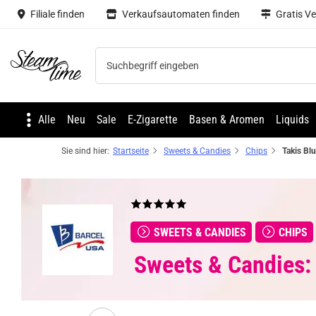
Filiale finden
Verkaufsautomaten finden
Gratis V
Steam time
Alle
Neu
Sale
E-Zigarette
Basen & Aromen
Liquids
Sie sind hier:
Startseite
Sweets & Candies
Chips
SWEETS & CANDIES
CHIPS
Sweets & Candies: