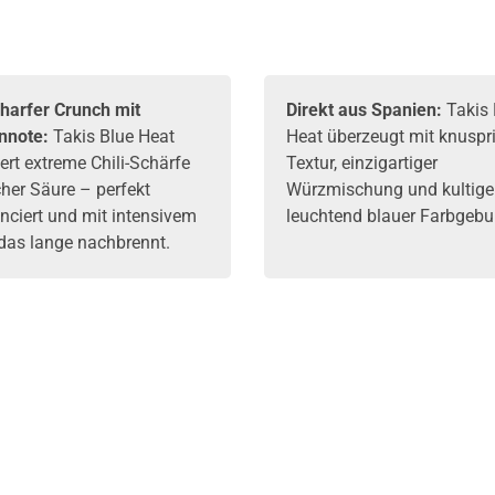
charfer Crunch mit
Direkt aus Spanien:
Takis 
nnote:
Takis Blue Heat
Heat überzeugt mit knuspr
ert extreme Chili-Schärfe
Textur, einzigartiger
cher Säure – perfekt
Würzmischung und kultiger
nciert und mit intensivem
leuchtend blauer Farbgebu
das lange nachbrennt.