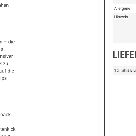
ehen
Allergene
Hinweis
n – die
us
LIEF
ensiver
k zu
1 x Takis Bl
auf die
hips –
Snack-
ttenkick