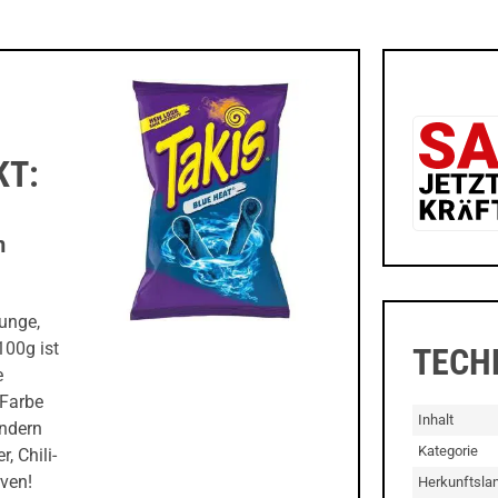
KT:
m
Zunge,
100g ist
TECH
e
 Farbe
Inhalt
ondern
Kategorie
, Chili-
ven!
Herkunftsla