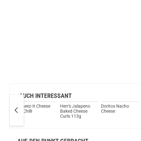
AUCH INTERESSANT
Cherry
Cheez-It Cheese
Herr's Jalapeno
Doritos Nacho
& Chilli
Baked Cheese
Cheese
gsgetränk
Curls 113g