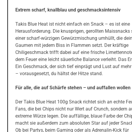
Extrem scharf, knallblau und geschmacksintensiv
Takis Blue Heat ist nicht einfach ein Snack – es ist eine
Herausforderung. Die knusprigen, gerollten Maissnacks 
einer scharf-würzigen Gewürzmischung umhüllt, die dei
Gaumen mit jedem Biss in Flammen setzt. Der kräftige
Chiligeschmack trifft dabei auf eine frische Limettennote
dem Feuer eine leicht säuerliche Balance verleiht. Das E
Ein Geschmack, der sich tief einprägt und Lust auf meh
– vorausgesetzt, du hältst der Hitze stand.
Für alle, die auf Schärfe stehen – und auffallen wollen
Der Takis Blue Heat 100g Snack richtet sich an echte Fe
Fans, die bei Chips nicht nur Wert auf Crunch, sondern 
extreme Würze legen. Die auffällige, blaue Farbe der Chi
macht sie außerdem zum absoluten Star auf jeder Snack
Ob bei Partys, beim Gaming oder als Adrenalin-Kick für