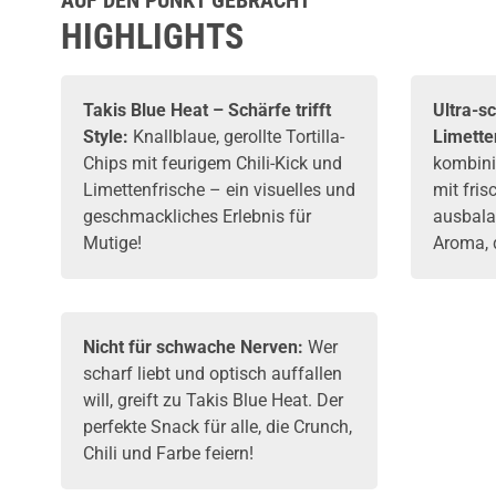
AUF DEN PUNKT GEBRACHT
HIGHLIGHTS
Takis Blue Heat – Schärfe trifft
Ultra-s
Style:
Knallblaue, gerollte Tortilla-
Limette
Chips mit feurigem Chili-Kick und
kombini
Limettenfrische – ein visuelles und
mit fris
geschmackliches Erlebnis für
ausbala
Mutige!
Aroma, 
Nicht für schwache Nerven:
Wer
scharf liebt und optisch auffallen
will, greift zu Takis Blue Heat. Der
perfekte Snack für alle, die Crunch,
Chili und Farbe feiern!