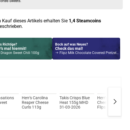
orted Sweets.
 Kauf dieses Artikels erhalten Sie
1,4
Steamcoins
eschrieben.
s Richtige?
Bock auf was Neues?
's mal hiermit!
Check das mal!
 Dragon Sweet Chili 100g
Flipz Milk Chocolate Covered Pretzels 90g
Kröten sparen?
l hier!
 1ml 650mAh Pod System Kit Milky Way
nsations
Herr's Carolina
Takis Crisps Blue
Herr's Baked
weet
Reaper Cheese
Heat 155g MHD
Cheese Curls
Curls 113g
31-03-2026
Flips Chips 113g