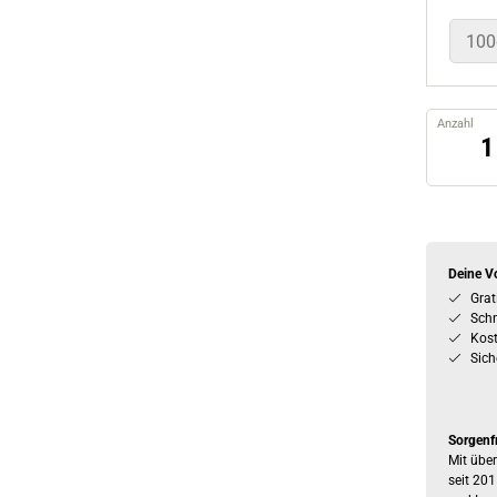
100
Anzahl
Deine Vo
Grat
Schn
Kos
Sich
Sorgenf
Mit über
seit 201