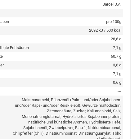
Barcel S.A.
---
gaben
pro 100g
2092 kJ / 500 kcal
28,6 g
ttigte Fettsäuren
7,1 g
te
60,7 g
er
3,6 g
7,1 g
0,6 g
---
Maismasamehl, Pflanzenöl (Palm- und/oder Sojabohnen-
und/oder Raps- und/oder Reiskleieöl), Gewürze maltodextrin,
Zitronensäure, Zucker, Kaliumchlorid, Salz,
Mononatriumglutamat, Hydrolisiertes Sojabohnenprotein,
natürliche und künstliche Aromen, Hydrolisierte Hefe,
Sojabohnenöl, Zwiebelpulver, Blau 1, Natriumbicarbonat,
Chilipfeffer (Chili), Dinatriuminosinat, Dinatriumguanylat, Tbhq
(Antioxidans).