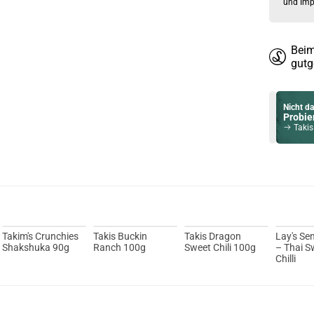
und Imp
Beim
gutg
Nicht da
Probier
Takis
Du willst 
Schau ma
OVNS JC02
Takim's Crunchies
Takis Buckin
Takis Dragon
Lay's Se
Shakshuka 90g
Ranch 100g
Sweet Chili 100g
– Thai S
Chilli