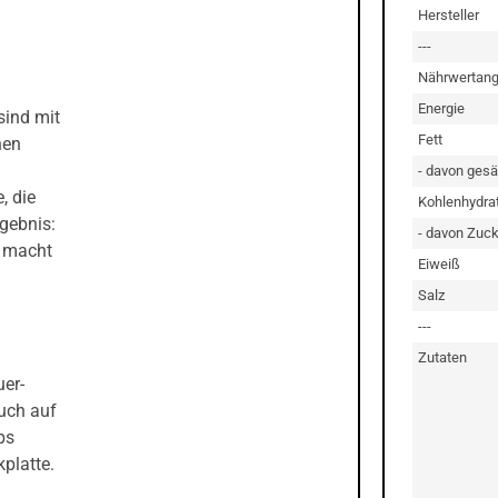
Hersteller
---
Nährwertan
Energie
sind mit
Fett
nen
- davon gesä
, die
Kohlenhydra
rgebnis:
- davon Zuck
r macht
Eiweiß
Salz
---
Zutaten
uer-
auch auf
ps
platte.