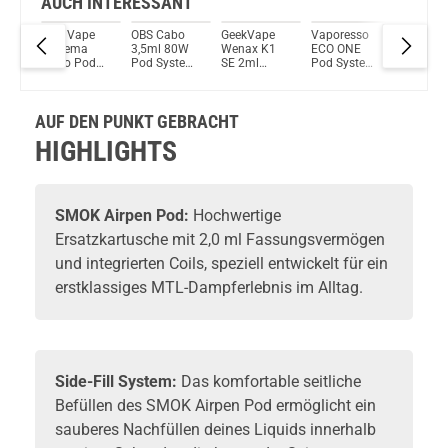
AUCH INTERESSANT
Lost Vape
OBS Cabo
GeekVape
Vaporesso
Nevoks 
Du willst Kröten sparen?
Thelema
3,5ml 80W
Wenax K1
ECO ONE
S1 2,0ml
Schau mal hier!
Nano Pod
Pod System
SE 2ml
Pod System
500mAh
Vsticking VIY 1,8ml 750mAh Pod System Kit Rose Gold
System Kit
Kit
600mAh
Kit
Pod Sys
Pod System
Kit
Kit
AUF DEN PUNKT GEBRACHT
HIGHLIGHTS
SMOK
Airpen Pod:
Hochwertige
Ersatzkartusche
mit 2,0 ml Fassungsvermögen
und integrierten Coils, speziell entwickelt für ein
erstklassiges MTL-Dampferlebnis im Alltag.
Side-Fill System:
Das komfortable seitliche
Befüllen des SMOK Airpen Pod ermöglicht ein
sauberes Nachfüllen deines Liquids innerhalb