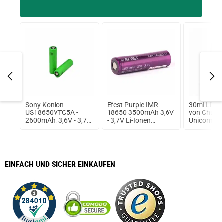
A
Sony Konion
Efest Purple IMR
30ml LDPE
US18650VTC5A -
18650 3500mAh 3,6V
von Chubby
2600mAh, 3,6V - 3,7V
- 3,7V Li-Ionen
Unicorn Si
Flat Top 35A
(FlatTop) ungeschützt
ungeschützt
EINFACH
UND SICHER
EINKAUFEN