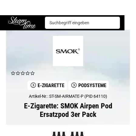
E-Zigarette
Podsysteme
SMOK Airpen Pod Ersatzpod 3er Pack
Steam time
E-ZIGARETTE
PODSYSTEME
Artikel-Nr.: ST-SM-AIRMATE-P (PID 64110)
E-Zigarette: SMOK Airpen Pod
Ersatzpod 3er Pack