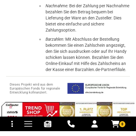
Nachnahme:
Bei der Zahlung per Nachnahme
bezahlen Sie den Betrag bequem bei
Lieferung der Ware an den Zusteller. Dies
bietet eine einfache und sichere
Zahlungsoption.
Barzahlen:
Mit Abschluss der Bestellung
bekommen Sie einen Zahlschein angezeigt,
den Sie sich ausdrucken oder auf Ihr Handy
schicken lassen können. Bezahlen Sie den
Online-Einkauf mit Hilfe des Zahlscheins an
der Kasse einer Barzahlen.de-Partnerfiliale.
Dieses Projekt wird aus dem
Europäischen Fonds für regionale
Entwicklung kofinanziert.
tomaten
fer- und Versandkosten
0
© 2015-2026 PB-ViGoods GmbH