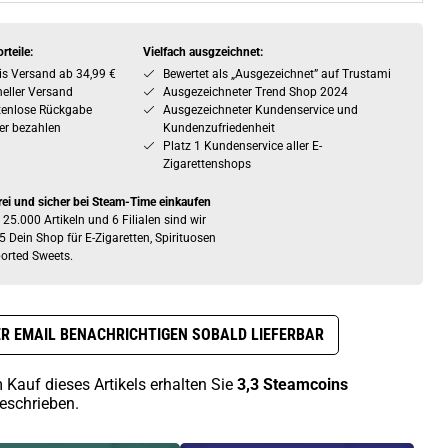
rteile:
Vielfach ausgzeichnet:
is Versand ab 34,99 €
Bewertet als „Ausgezeichnet” auf Trustami
eller Versand
Ausgezeichneter Trend Shop 2024
tenlose Rückgabe
Ausgezeichneter Kundenservice und
er bezahlen
Kundenzufriedenheit
Platz 1 Kundenservice aller E-
Zigarettenshops
rei und sicher bei Steam-Time einkaufen
 25.000 Artikeln und 6 Filialen sind wir
5 Dein Shop für E-Zigaretten, Spirituosen
orted Sweets.
R EMAIL BENACHRICHTIGEN SOBALD LIEFERBAR
 Kauf dieses Artikels erhalten Sie
3,3
Steamcoins
eschrieben.