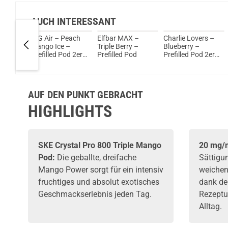
AUCH INTERESSANT
A –
IVG Air – Peach
Elfbar MAX –
Charlie Lovers –
–
Mango Ice –
Triple Berry –
Blueberry –
od 2er
Prefilled Pod 2er
Prefilled Pod
Prefilled Pod 2er
Pack 2ml 20mg
Pack 2ml
AUF DEN PUNKT GEBRACHT
HIGHLIGHTS
SKE
Crystal Pro 800 Triple Mango
20 mg/m
Pod:
Die geballte, dreifache
Sättigu
Mango Power sorgt für ein intensiv
weichen
fruchtiges und absolut exotisches
dank der
Geschmackserlebnis jeden Tag.
Rezeptu
Alltag.