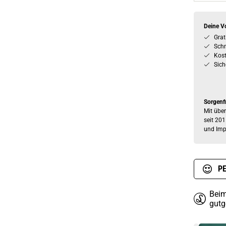
Deine Vo
Grat
Schn
Kos
Sich
Sorgenf
Mit über
seit 201
und Imp
PE
Beim
gutg