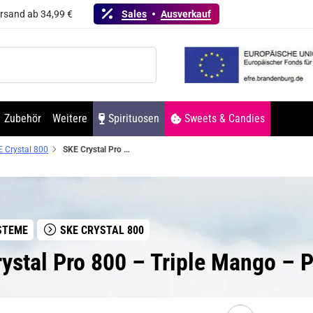
ersand ab 34,99 €
Sales
Ausverkauf
Zubehör
Weitere
Spirituosen
Sweets & Candies
 Crystal 800
SKE Crystal Pro 800 – Triple Mango – Prefilled Pod 2er Pack
STEME
SKE CRYSTAL 800
rystal Pro 800 – Triple Mango – P