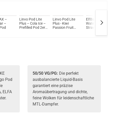
AX –
Linvo Pod Lite
Linvo Pod Lite
ElfBar Mate 500 -
ar –
Plus – Cola Ice –
Plus - Kiwi
Watermelon
 Pod
Prefilled Pod 2er
Passion Fruit
Strawberry -
Pack 2ml 20mg
Lime - Prefilled
Liquid NicSalt
Pods 2er Pack -
20mg Prefilled
2ml 20mg NicSalt
Pod - 2er Pack
SKE
50/50 VG/PG:
Die perfekt
ngo Pod
ausbalancierte Liquid-Basis
le
garantiert eine präzise
, ELFA
Aromaübertragung und dichte,
ter.
feine Wolken für leidenschaftliche
MTL-Dampfer.