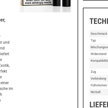
TECH
er,
Geschmack
r
Typ
ht und
Mischungsve
and
iefert
Widerstand
er
Kompatibilitä
xotik,
rfekt
Zug
er
Verbindung
 einer
Füllvolumen
ische im
NicSalt
ch
n
LIEF