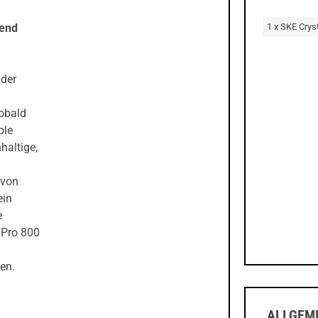
1 x SKE Crys
tend
 der
obald
ple
haltige,
 von
ein
e
 Pro 800
en.
ALLGEME