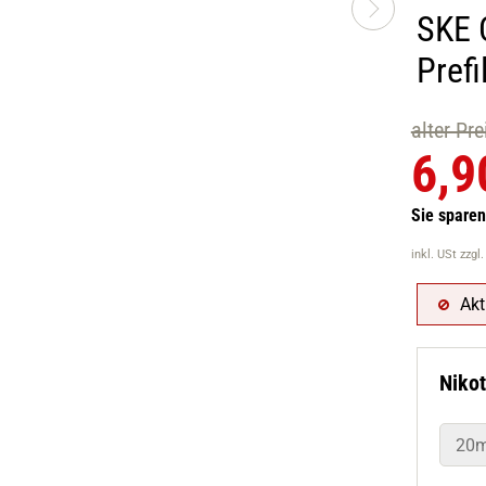
SKE 
Prefi
alter Pr
6,9
Sie spare
inkl. USt
zzgl
Akt
Nikot
20