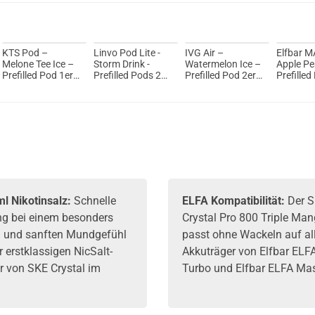
KTS Pod –
Linvo Pod Lite -
IVG Air –
Elfbar M
Melone Tee Ice –
Storm Drink -
Watermelon Ice –
Apple Pe
Prefilled Pod 1er
Prefilled Pods 2er
Prefilled Pod 2er
Prefilled
Pack 2ml 20mg
Pack - 2ml 20mg
Pack 2ml 20mg
NicSalt
l Nikotinsalz:
Schnelle
ELFA Kompatibilität:
Der 
ng bei einem besonders
Crystal Pro 800 Triple Ma
 und sanften Mundgefühl
passt ohne Wackeln auf al
 erstklassigen NicSalt-
Akkuträger von
Elfbar
ELFA
r von SKE Crystal im
Turbo und Elfbar ELFA Mas