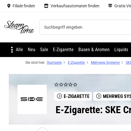
Filiale finden
Verkaufsautomaten finden
Gratis V
Steam time
Alle
Neu
Sale
E-Zigarette
Basen & Aromen
Liquids
Sie sind hier:
Startseite
E-Zigarette
Mehrweg Systeme
SKE
E-ZIGARETTE
MEHRWEG SY
E-Zigarette: SKE C