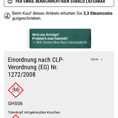
PER EMAIL BENACHRICHTIGEN SOBALD LIEFERBAR
Beim Kauf dieses Artikels erhalten Sie
3,3
Steamcoins
gutgeschrieben.
Nicht das Richtige?
Probier's mal hiermit!
SKE Crystal Blue Razz Lemonade NicSalt Liquid 10ml / 20mg
Bock auf was Neues?
Check das mal!
Einordnung nach CLP-
MEHR
Vaporesso Luxe X Pro Pod System Kit Weiss
Verordnung (EG) Nr.
1272/2008
Du willst Kröten sparen?
Schau mal hier!
OneVape Air MOD 60 1500mAh 6,0ml Pod Kit Blau
GHS06
Totenkopf mit gekreuzten Knochen