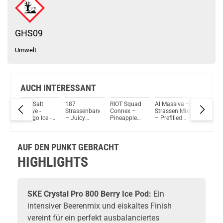
GHS09
Umwelt
AUCH INTERESSANT
sta
Pod Salt
187
RIOT Squad
Al Massiva –
Vozol Sl
–
Evolve -
Strassenbande
Connex –
Strassen Mix
– Peach 
e –
Mango Ice -
– Juicy
Pineapple
– Prefilled
– Prefill
 Pod
Prefilled
Puzzy –
Ice –
Pod 2er
Pod 2er
Pods 2er
Prefilled Pod
Prefilled Pod
Pack 2ml
Pack
Pack - 2ml
2er Pack
2er Pack
17mg
AUF DEN PUNKT GEBRACHT
20mg
2ml 20mg
NicSalt
HIGHLIGHTS
SKE
Crystal Pro 800 Berry Ice Pod:
Ein
intensiver Beerenmix und eiskaltes Finish
vereint für ein perfekt ausbalanciertes