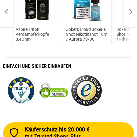
A
Aspire Triton
Jokers Cloud Joker`s
Jokers Clo
Verdampferköpfe
Shot Nikotinshot 10ml
Shot Nikot
0,4Ohm
/ Aurora 70/30
/ Fifty Fift
EINFACH
UND SICHER
EINKAUFEN
Käuferschutz bis 20.000 €
mit Trusted Shops Plus