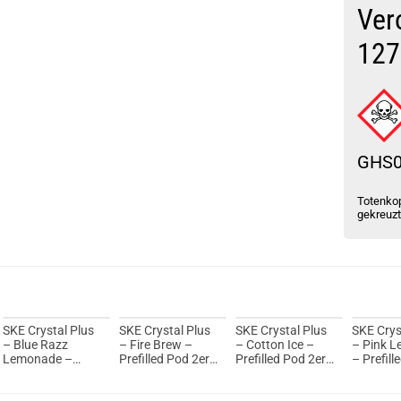
Ver
127
GHS
Totenkop
gekreuz
SKE Crystal Plus
SKE Crystal Plus
SKE Crystal Plus
SKE Crys
– Blue Razz
– Fire Brew –
– Cotton Ice –
– Pink 
Lemonade –
Prefilled Pod 2er
Prefilled Pod 2er
– Prefill
Prefilled Pod 2er
Pack – 2ml 20mg
Pack – 2ml 20mg
2er Pack
Pack – 2ml 20mg
NicSalt
NicSalt
20mg Ni