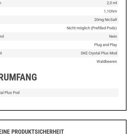
n
2,0 ml
1,1Ohm
20mg NicSalt
Nicht möglich (Prefilled Pods)
rol
Nein
Plug and Play
t
SKE Crystal Plus Mod
Waldbeeren
ERUMFANG
tal Plus Pod
INE PRODUKTSICHERHEIT