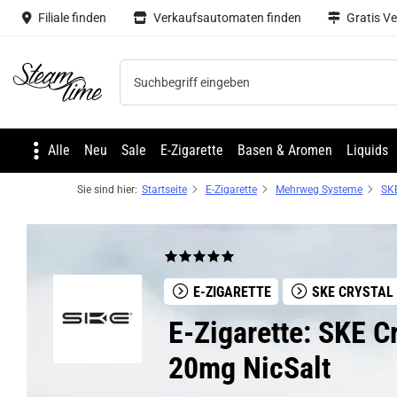
Filiale finden
Verkaufsautomaten finden
Gratis V
Steam time
Alle
Neu
Sale
E-Zigarette
Basen & Aromen
Liquids
Sie sind hier:
Startseite
E-Zigarette
Mehrweg Systeme
SKE
E-ZIGARETTE
SKE CRYSTAL
E-Zigarette: SKE C
20mg NicSalt