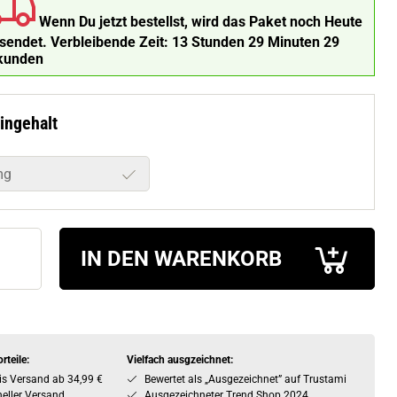
Wenn Du jetzt bestellst, wird das Paket noch Heute
rsendet.
Verbleibende Zeit:
13 Stunden 29 Minuten 28
kunden
ingehalt
mg
IN DEN WARENKORB
rteile:
Vielfach ausgzeichnet:
is Versand ab 34,99 €
Bewertet als „Ausgezeichnet” auf Trustami
eller Versand
Ausgezeichneter Trend Shop 2024