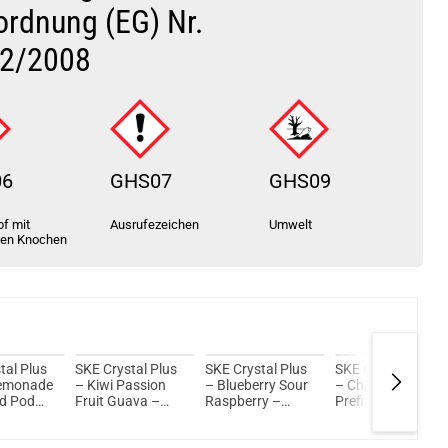
ordnung (EG) Nr.
2/2008
06
GHS07
GHS09
f mit
Ausrufezeichen
Umwelt
ten Knochen
tal Plus
SKE Crystal Plus
SKE Crystal Plus
SKE Crystal Plus
Lemonade
– Kiwi Passion
– Blueberry Sour
– Cherry Ice –
ed Pod
Fruit Guava –
Raspberry –
Prefilled Pod 2er
 – 2ml
Prefilled Pod 2er
Prefilled Pod 2er
Pack – 2ml 20mg
cSalt
Pack – 2ml 20mg
Pack – 2ml 20mg
NicSalt