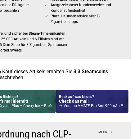
tenlose Rückgabe
Ausgezeichneter Kundenservice und
er bezahlen
Kundenzufriedenheit
Platz 1 Kundenservice aller E-
Zigarettenshops
rei und sicher bei Steam-Time einkaufen
 25.000 Artikeln und 6 Filialen sind wir
5 Dein Shop für E-Zigaretten, Spirituosen
orted Sweets.
 Kauf dieses Artikels erhalten Sie
3,3
Steamcoins
eschrieben.
s Richtige?
Bock auf was Neues?
's mal hiermit!
Check das mal!
 Plus – Cherry Ice – Prefilled Pod 2er Pack – 2ml 20mg NicSalt
Voopoo VMATE Pro 3ml 900mAh Pod System Kit Grau
Kröten sparen?
l hier!
rimm 3ml 1200mAh Pod Kit Resin Schwarz
ordnung nach CLP-
MEHR