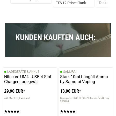
TFV12 Prince Tank
Tank
KUNDEN KAUFTEN AUCH:
LADEGERÄTE & AKKUS
SAMURAI
Nitecore UM4 - USB 4-Slot
Stark 10ml Longfill Aroma
Charger Ladegerät
by Samurai Vaping
29,90 EUR*
13,90 EUR*
inkl. MwSt. zzgl. Versand
Grundpreis: 1.390,00 EUR / Liter
inkl. MwSt. zzgl.
Versand