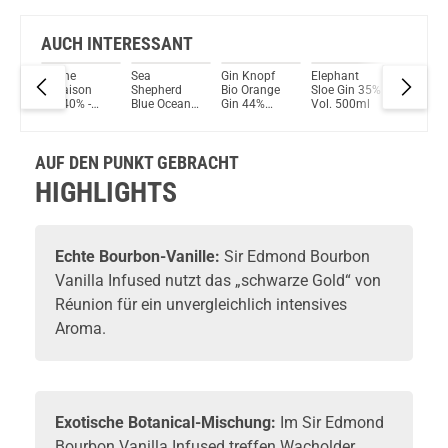
AUCH INTERESSANT
e
G-Vine
Sea
Gin Knopf
Elephant
Skin Gin
Floraison
Shepherd
Bio Orange
Sloe Gin 35%
Edition
ish
Gin 40% -
Blue Ocean
Gin 44%
Vol. 500ml
Blanc Gi
700 ml
Gin 43,1%
500ml
42% Vol.
700ml
500ml
AUF DEN PUNKT GEBRACHT
HIGHLIGHTS
Echte Bourbon-Vanille:
Sir Edmond
Bourbon
Vanilla Infused nutzt das „schwarze Gold“ von
Réunion für ein unvergleichlich intensives
Aroma.
Exotische Botanical-Mischung:
Im Sir Edmond
Bourbon Vanilla Infused treffen Wacholder,