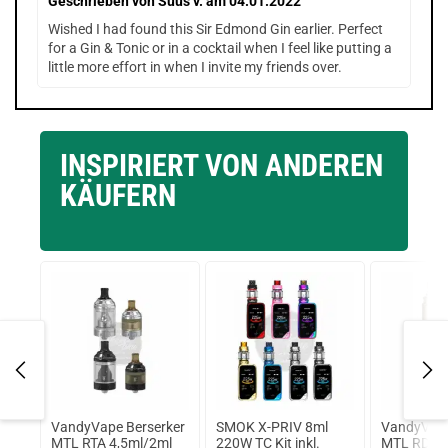
Geschrieben von
Suus v.
am 04.01.2022
Wished I had found this Sir Edmond Gin earlier. Perfect
for a Gin & Tonic or in a cocktail when I feel like putting a
little more effort in when I invite my friends over.
INSPIRIERT VON ANDEREN
KÄUFERN
l
VandyVape Berserker
SMOK X-PRIV 8ml
VandyVape
tem
MTL RTA 4,5ml/2ml
220W TC Kit inkl.
MTL RDA 