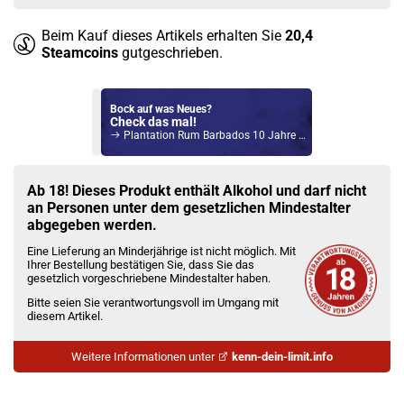
Beim Kauf dieses Artikels erhalten Sie
20,4
Steamcoins
gutgeschrieben.
Bock auf was Neues?
Check das mal!
Plantation Rum Barbados 10 Jahre Arran Cask Finish 50,8% Vol. 700ml
Du willst Kröten sparen?
Schau mal hier!
Ab 18! Dieses Produkt enthält Alkohol und darf nicht
Ambition Mods Kil-Lite DNA 60 Mod Akkuträger Lila
an Personen unter dem gesetzlichen Mindestalter
abgegeben werden.
Eine Lieferung an Minderjährige ist nicht möglich. Mit
Ihrer Bestellung bestätigen Sie, dass Sie das
gesetzlich vorgeschriebene Mindestalter haben.
Bitte seien Sie verantwortungsvoll im Umgang mit
diesem Artikel.
Weitere Informationen unter
kenn-dein-limit.info