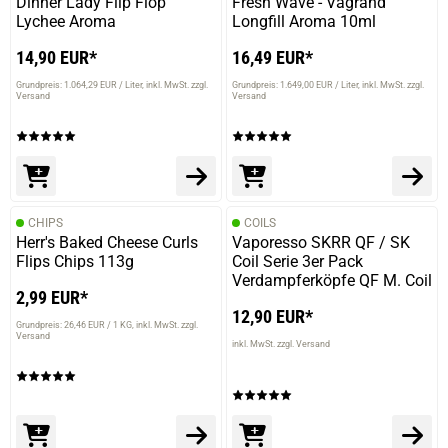
Dinner Lady Flip Flop
Fresh Wave - Vagrand
Lychee Aroma
Longfill Aroma 10ml
14,90 EUR*
16,49 EUR*
Grundpreis: 1.064,29 EUR / Liter
inkl. MwSt. zzgl.
Grundpreis: 1.649,00 EUR / Liter
inkl. MwSt. zzgl.
Versand
Versand
CHIPS
COILS
Herr's Baked Cheese Curls
Vaporesso SKRR QF / SK
Flips Chips 113g
Coil Serie 3er Pack
Verdampferköpfe QF M. Coil
2,99 EUR*
12,90 EUR*
Grundpreis: 26,46 EUR / 1 KG
inkl. MwSt. zzgl.
Versand
prev
next
inkl. MwSt. zzgl. Versand