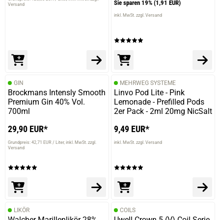
Sie sparen 19%
(1,91 EUR)
Versand
inkl. MwSt. zzgl. Versand
GIN
MEHRWEG SYSTEME
Brockmans Intensly Smooth
Linvo Pod Lite - Pink
Premium Gin 40% Vol.
Lemonade - Prefilled Pods
700ml
2er Pack - 2ml 20mg NicSalt
29,90 EUR*
9,49 EUR*
Grundpreis: 42,71 EUR / Liter
inkl. MwSt. zzgl.
inkl. MwSt. zzgl. Versand
Versand
LIKÖR
COILS
Walcher Marillenlikör 28%
Uwell Crown 5 (V) Coil Serie