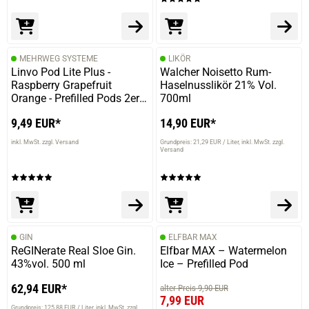
MEHRWEG SYSTEME
LIKÖR
Linvo Pod Lite Plus -
Walcher Noisetto Rum-
Raspberry Grapefruit
Haselnusslikör 21% Vol.
Orange - Prefilled Pods 2er
700ml
Pack - 2ml 20mg NicSalt
9,49 EUR*
14,90 EUR*
inkl. MwSt. zzgl. Versand
Grundpreis: 21,29 EUR / Liter
inkl. MwSt. zzgl.
Versand
GIN
ELFBAR MAX
ReGINerate Real Sloe Gin.
Elfbar MAX – Watermelon
43%vol. 500 ml
Ice – Prefilled Pod
62,94 EUR*
alter Preis 9,90 EUR
7,99 EUR
Grundpreis: 125,88 EUR / Liter
inkl. MwSt. zzgl.