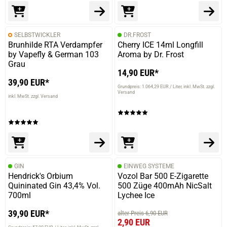
SELBSTWICKLER
DR.FROST
Brunhilde RTA Verdampfer
Cherry ICE 14ml Longfill
by Vapefly & German 103
Aroma by Dr. Frost
Grau
14,90 EUR*
39,90 EUR*
Grundpreis: 1.064,29 EUR / Liter
inkl. MwSt. zzgl.
Versand
inkl. MwSt. zzgl. Versand
GIN
EINWEG SYSTEME
Hendrick's Orbium
Vozol Bar 500 E-Zigarette
Quininated Gin 43,4% Vol.
500 Züge 400mAh NicSalt
700ml
Lychee Ice
39,90 EUR*
alter Preis 6,90 EUR
2,90 EUR