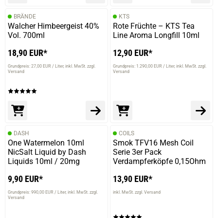
BRÄNDE
KTS
Walcher Himbeergeist 40%
Rote Früchte – KTS Tea
Vol. 700ml
Line Aroma Longfill 10ml
18,90 EUR*
12,90 EUR*
Grundpreis: 27,00 EUR / Liter
inkl. MwSt. zzgl.
Grundpreis: 1.290,00 EUR / Liter
inkl. MwSt. zzgl.
Versand
Versand
DASH
COILS
One Watermelon 10ml
Smok TFV16 Mesh Coil
NicSalt Liquid by Dash
Serie 3er Pack
Liquids 10ml / 20mg
Verdampferköpfe 0,15Ohm
9,90 EUR*
13,90 EUR*
Grundpreis: 990,00 EUR / Liter
inkl. MwSt. zzgl.
inkl. MwSt. zzgl. Versand
Versand