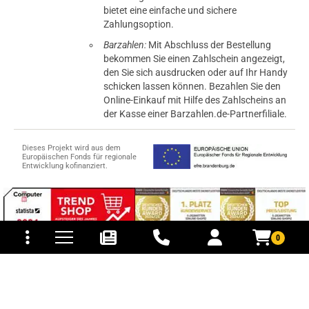
bietet eine einfache und sichere
Zahlungsoption.
Barzahlen:
Mit Abschluss der Bestellung
bekommen Sie einen Zahlschein angezeigt,
den Sie sich ausdrucken oder auf Ihr Handy
schicken lassen können. Bezahlen Sie den
Online-Einkauf mit Hilfe des Zahlscheins an
der Kasse einer Barzahlen.de-Partnerfiliale.
Dieses Projekt wird aus dem
Europäischen Fonds für regionale
Entwicklung kofinanziert.
tomaten
fer- und Versandkosten
0
© 2015-2026 PB-ViGoods GmbH
*Preise inkl. Mehrwertsteuer, zzgl.
Versandkosten
.